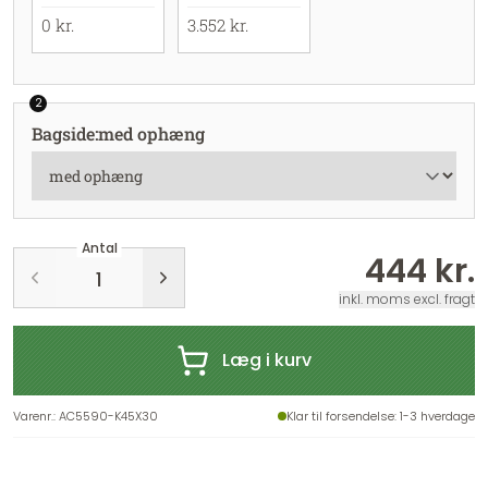
0 kr.
3.552 kr.
2
Bagside
:
med ophæng
Antal
444 kr.
inkl. moms excl. fragt
Læg i kurv
Varenr.
:
AC5590-K45X30
Klar til forsendelse
: 1-3 hverdage