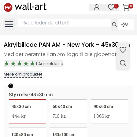
0
0
Varer i
Varer på øn
AI
Akrylbillede PAN AM - New York - 45x30 cm
Med det berømte Pan Am-logo til alle globetrottere
1
Anmeldelse
Mere om produktet
1
Størrelse
:
45x30 cm
45x30 cm
60x40 cm
90x60 cm
444 kr.
710 kr.
1.066 kr.
120x80 cm
150x100 cm