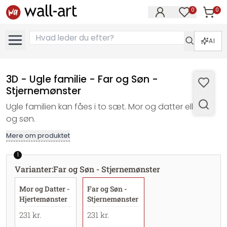
0
0
Varer i
Varer på øn
AI
3D - Ugle familie - Far og Søn -
Stjernemønster
Ugle familien kan fåes i to sæt. Mor og datter eller far
og søn.
Mere om produktet
1
Varianter
:
Far og Søn - Stjernemønster
Mor og Datter -
Far og Søn -
Hjertemønster
Stjernemønster
231 kr.
231 kr.