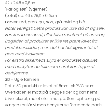
42 x 24,5 x 0,5cm
"Far og søn" (Stjerner):
(total) ca. 46 x 28,5 x 0,5cm
Farver:
rød, grøn, gul, sort, grå, hvid og blå.
Noter venligst:
Dette produkt kan ikke stå af sig selv,
kan kun læne op af, eller blive monteret på en væg.
Bagsiden af produktet er ikke ret pænt lavet fra
produktionssiden, men det har heldigvis intet at
gøre med kvaliteten.
For ekstra sikkerheds skyld er produktet dækket
med beskyttende folie som nemt kan tages af
derhjemme.
3D - Ugle familien
Dette 3D produkt er lavet af 5mm tyk PVC skum.
Overfladen er matt på begge sider og kan nemt
blive lakeret, malet eller limet på. Som ophæng på
vægen forslår vi man benytter selfklæbende pads