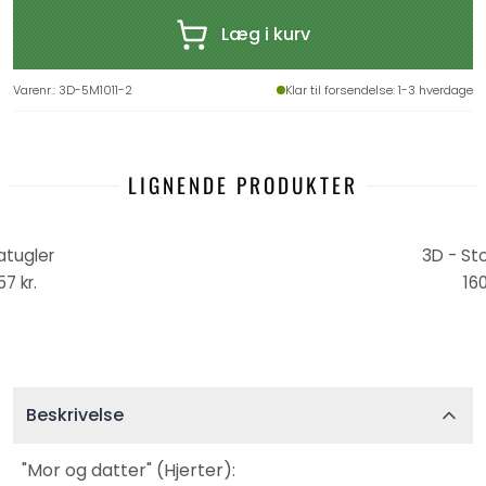
Læg i kurv
Varenr.
:
3D-5M1011-2
Klar til forsendelse
: 1-3 hverdage
LIGNENDE PRODUKTER
atugler
3D - St
57 kr.
160
Beskrivelse
"Mor og datter" (Hjerter):