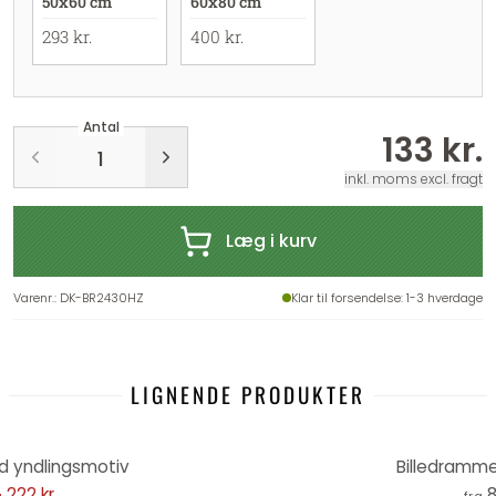
50x60 cm
60x80 cm
293 kr.
400 kr.
Antal
133 kr.
inkl. moms excl. fragt
Læg i kurv
Varenr.
:
DK-BR2430HZ
Klar til forsendelse
: 1-3 hverdage
LIGNENDE PRODUKTER
d yndlingsmotiv
Billedramme 
222 kr.
8