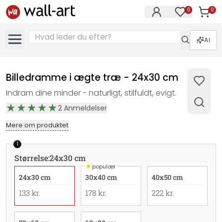
0
0
Varer i
Varer på øn
AI
Billedramme i ægte træ - 24x30 cm
Indram dine minder - naturligt, stilfuldt, evigt.
2
Anmeldelser
Mere om produktet
1
Størrelse
:
24x30 cm
★
populær
24x30 cm
30x40 cm
40x50 cm
133 kr.
178 kr.
222 kr.