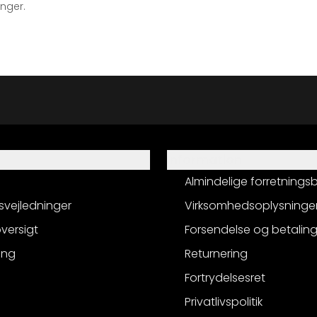
inger.
Information
Almindelige forretnings
svejledninger
Virksomhedsoplysninge
versigt
Forsendelse og betalin
ing
Returnering
Fortrydelsesret
Privatlivspolitik