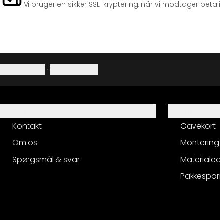
Vi bruger en sikker SSL-kryptering, når vi modtager betal
Privatlivspolitik
·
Fortrydelsesret
Hjælp
Service
Kontakt
Gavekort
Om os
Montering
Spørgsmål & svar
Materialeo
Pakkespor