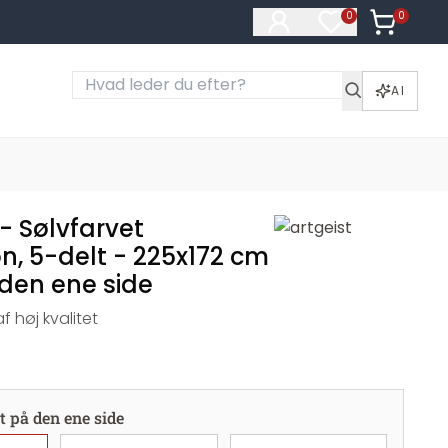
0
Varer i ku
0
Varer på ønske
AI
- Sølvfarvet
n, 5-delt - 225x172 cm
 den ene side
 høj kvalitet
t på den ene side