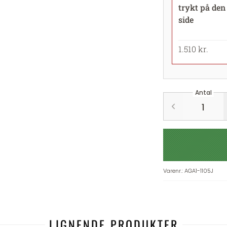
trykt på den
side
1.510 kr.
Antal
Varenr.
:
AGA1-1105J
LIGNENDE PRODUKTER