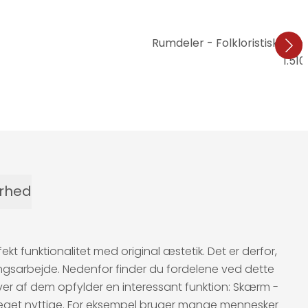
Rumdeler - Folkloristisk inspi
1.510
erhed
funktionalitet med original æstetik. Det er derfor,
gsarbejde. Nedenfor finder du fordelene ved dette
hver af dem opfylder en interessant funktion: Skærm -
er meget nyttige. For eksempel bruger mange mennesker