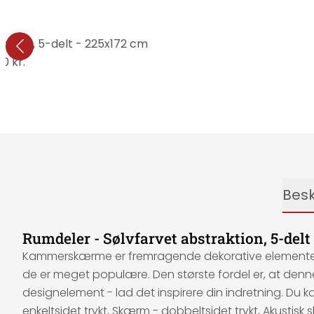
sigt , 5-delt - 225x172 cm
10 kr.
Besk
Rumdeler - Sølvfarvet abstraktion, 5-delt
Kammerskærme er fremragende dekorative elementer, de
de er meget populære. Den største fordel er, at den
designelement - lad det inspirere din indretning. Du 
enkeltsidet trykt, Skærm - dobbeltsidet trykt, Akusti