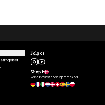
Følg os
betingelser
r
Shop i:
g
Vores internationale hjemmesider