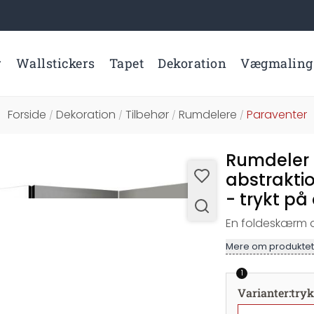
r
Wallstickers
Tapet
Dekoration
Vægmaling
Forside
Dekoration
Tilbehør
Rumdelere
Paraventer
/
/
/
/
Rumdeler 
abstraktio
- trykt på
En foldeskærm af
Mere om produktet
1
Varianter
:
tryk