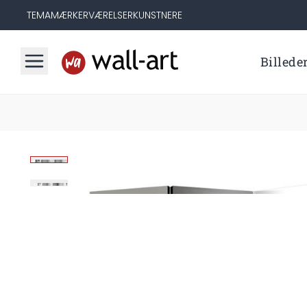
TEMA
MÆRKER
VÆRELSER
KUNSTNERE
Billede