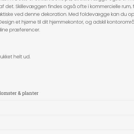
el af det. Skillevæggen findes også ofte i kommercielle rum, f
praktiske ved denne dekoration. Med foldevægge kan du op
sign et hjørne til dit hjemmekontor, og adskil kontoromr
dine præferencer.
ukket helt ud.
lomster & planter