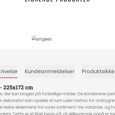
rivelse
Kundeanmeldelser
Produktsikk
 - 225x172 cm
r kan bruges på forskellige måder. De kombinerer perfekt 
ne dekoration kan opdele et rum uden behov for ombygnin
kan købe skærmene fra vores sortiment i tre varianter, og 
sk skærm. Dette er et klart bevis på, at skillevægge også 