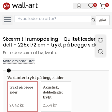
0
0
Varer i
Varer på øn
AI
Skærm til rumopdeling - Quiltet læder , 5-
delt - 225x172 cm - trykt på begge sider
En foldeskærm af høj kvalitet
Mere om produktet
1
Varianter
:
trykt på begge sider
trykt på begge
Akustisk,
sider
dobbeltsidet
trykt
2.042 kr.
2.664 kr.