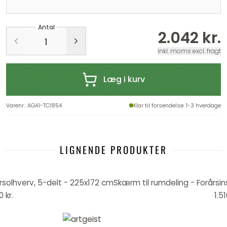
Antal
2.042 kr.
inkl. moms excl. fragt
Læg i kurv
Varenr.
:
AGA1-TC1854
Klar til forsendelse
: 1-3 hverdage
LIGNENDE PRODUKTER
solhverv, 5-delt - 225x172 cm
0 kr.
1.51