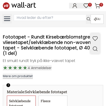
0
0
Varer i
Varer på øn
AI
Fototapet - Rundt Kirsebærblomstgren -
vliesetapet/selvklæbende non-woven
tapet - Selvklæbende fototapet, Ø 40 cm
(1 del)
Et smukt rundt tryk på ikke-vævet tapet
4
Anmeldelser
Mere om produktet
1
Materiale
:
Selvklæbende fototapet
Selvklæbende
Fleece
fototapet