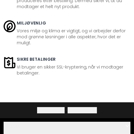
produceres efter bestilling. Dermed sikrer vi, at du
modtager et helt nyt produkt.
MILJØVENLIG
Vores miljø og klima er vigtigt, og vi arbejder derfor
mod grønne løsninger i alle aspekter, hvor det er
muligt.
SIKRE BETALINGER
Vi bruger en sikker SSL-kryptering, når vi modtager
betalinger.
Privatlivspolitik
·
Fortrydelsesret
Hjælp