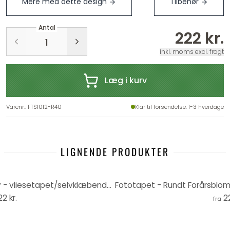
Mere med dette design
Tilbehør
Antal
222 kr.
inkl. moms excl. fragt
Læg i kurv
Varenr.
:
FTS1012-R40
Klar til forsendelse
: 1-3 hverdage
LIGNENDE PRODUKTER
Fototapet - Rundt Tåget skov - vliesetapet/selvklæbende non-woven tapet
22 kr.
2
fra