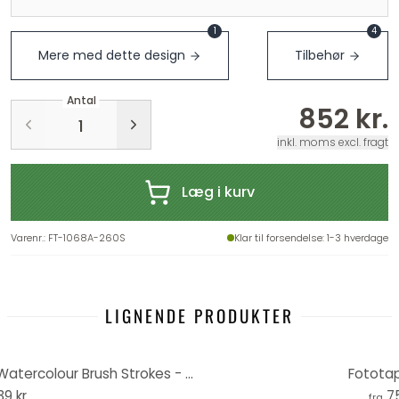
1
4
Mere med dette design
Tilbehør
Antal
852 kr.
inkl. moms excl. fragt
Læg i kurv
Varenr.
:
FT-1068A-260S
Klar til forsendelse
: 1-3 hverdage
LIGNENDE PRODUKTER
Fototapet - Nouveauprints - Watercolour Brush Strokes - Rosa
Fototap
39 kr.
7
fra