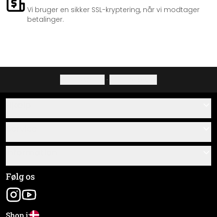
Vi bruger en sikker SSL-kryptering, når vi modtager
betalinger.
Privatlivspolitik
·
Fortrydelsesret
Hjælp
Kontakt
Service
Om os
Gavekort
Information
Spørgsmål & svar
Monteringsvejledninger
Almindelige forretningsbetingelser
Følg os
Materialeoversigt
Virksomhedsoplysninger
Pakkesporing
Forsendelse og betaling
Shop i: