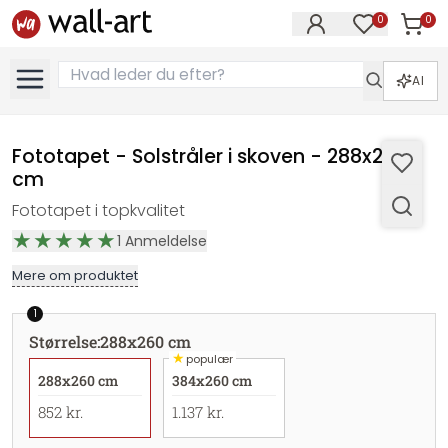
0
0
Varer i
Varer på øn
AI
Fototapet - Solstråler i skoven - 288x260
cm
Fototapet i topkvalitet
1
Anmeldelse
Mere om produktet
1
Størrelse
:
288x260 cm
★
populær
288x260 cm
384x260 cm
852 kr.
1.137 kr.