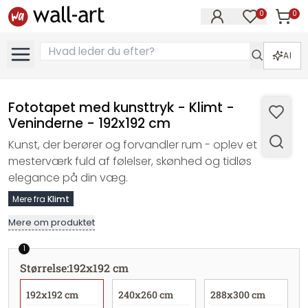
0
0
Varer i
Varer på øn
AI
Fototapet med kunsttryk - Klimt -
Veninderne - 192x192 cm
Kunst, der berører og forvandler rum - oplev et
mesterværk fuld af følelser, skønhed og tidløs
elegance på din væg.
Mere fra
Klimt
Mere om produktet
1
Størrelse
:
192x192 cm
192x192 cm
240x260 cm
288x300 cm