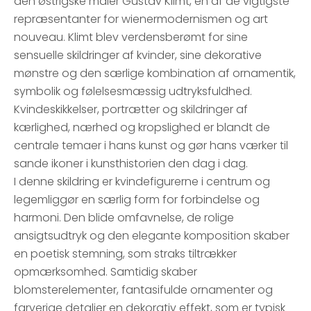
den østrigske maler Gustav Klimt, en af de vigtigste
repræsentanter for wienermodernismen og art
nouveau. Klimt blev verdensberømt for sine
sensuelle skildringer af kvinder, sine dekorative
mønstre og den særlige kombination af ornamentik,
symbolik og følelsesmæssig udtryksfuldhed.
Kvindeskikkelser, portrætter og skildringer af
kærlighed, nærhed og kropslighed er blandt de
centrale temaer i hans kunst og gør hans værker til
sande ikoner i kunsthistorien den dag i dag.
I denne skildring er kvindefigurerne i centrum og
legemliggør en særlig form for forbindelse og
harmoni. Den blide omfavnelse, de rolige
ansigtsudtryk og den elegante komposition skaber
en poetisk stemning, som straks tiltrækker
opmærksomhed. Samtidig skaber
blomsterelementer, fantasifulde ornamenter og
farverige detaljer en dekorativ effekt, som er typisk