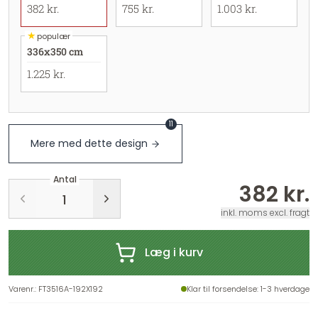
382 kr.
755 kr.
1.003 kr.
★
populær
336x350 cm
1.225 kr.
11
Mere med dette design
Antal
382 kr.
inkl. moms excl. fragt
Læg i kurv
Varenr.
:
FT3516A-192X192
Klar til forsendelse
: 1-3 hverdage