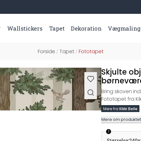
r
Wallstickers
Tapet
Dekoration
Vægmaling
Forside
Tapet
Fototapet
/
/
Skjulte ob
børneværel
Bring skoven ind
Fototapet fra Kikk
Mere fra
Kikki Belle
Mere om produktet
1
Størrelse
:
240x