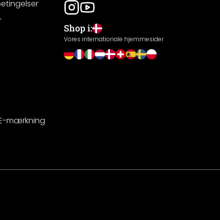
betingelser
r
Shop i:
g
Vores internationale hjemmesider
CE-mærkning