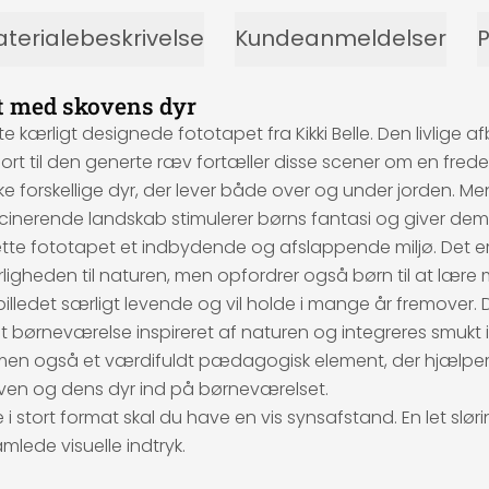
terialebeskrivelse
Kundeanmeldelser
P
t med skovens dyr
rligt designede fototapet fra Kikki Belle. Den livlige afb
e hjort til den generte ræv fortæller disse scener om en fre
 forskellige dyr, der lever både over og under jorden. M
ascinerende landskab stimulerer børns fantasi og giver dem
tte fototapet et indbydende og afslappende miljø. Det er i
igheden til naturen, men opfordrer også børn til at lære 
billedet særligt levende og vil holde i mange år fremover. 
abe et børneværelse inspireret af naturen og integreres sm
men også et værdifuldt pædagogisk element, der hjælper 
skoven og dens dyr ind på børneværelset.
 stort format skal du have en vis synsafstand. En let slør
mlede visuelle indtryk.