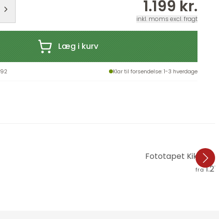
1.199 kr.
inkl. moms excl. fragt
Læg i kurv
192
Klar til forsendelse
: 1-3 hverdage
Fototapet Kikki Bel
1.27
fra