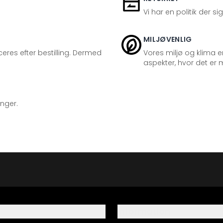
Vi har en politik der s
MILJØVENLIG
eres efter bestilling. Dermed
Vores miljø og klima er
aspekter, hvor det er m
inger.
Information