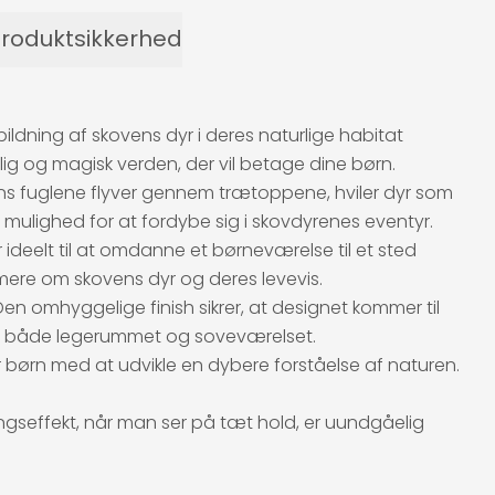
roduktsikkerhed
ildning af skovens dyr i deres naturlige habitat
delig og magisk verden, der vil betage dine børn.
ens fuglene flyver gennem trætoppene, hviler dyr som
 mulighed for at fordybe sig i skovdyrenes eventyr.
deelt til at omdanne et børneværelse til et sted
mere om skovens dyr og deres levevis.
Den omhyggelige finish sikrer, at designet kommer til
ukt i både legerummet og soveværelset.
børn med at udvikle en dybere forståelse af naturen.
ingseffekt, når man ser på tæt hold, er uundgåelig