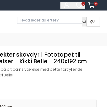
0
Varer i ku
0
Varer på ønske
AI
jekter skovdyr | Fototapet til
ser - Kikki Belle - 240x192 cm
 på dit barns værelse med dette fortryllende
i Belle!
192 cm