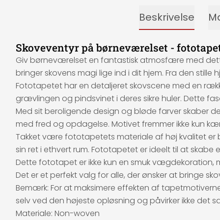
Beskrivelse
Ma
Skoveventyr på børneværelset - fototape
Giv børneværelset en fantastisk atmosfære med dette kæ
bringer skovens magi lige ind i dit hjem. Fra den still
Fototapetet har en detaljeret skovscene med en række
grævlingen og pindsvinet i deres sikre huler. Dette f
Med sit beroligende design og bløde farver skaber de
med fred og opdagelse. Motivet fremmer ikke kun kærl
Takket være fototapetets materiale af høj kvalitet er 
sin ret i ethvert rum. Fototapetet er ideelt til at sk
Dette fototapet er ikke kun en smuk vægdekoration, 
Det er et perfekt valg for alle, der ønsker at bringe 
Bemærk: For at maksimere effekten af tapetmotiverne i
selv ved den højeste opløsning og påvirker ikke det sa
Materiale: Non-woven