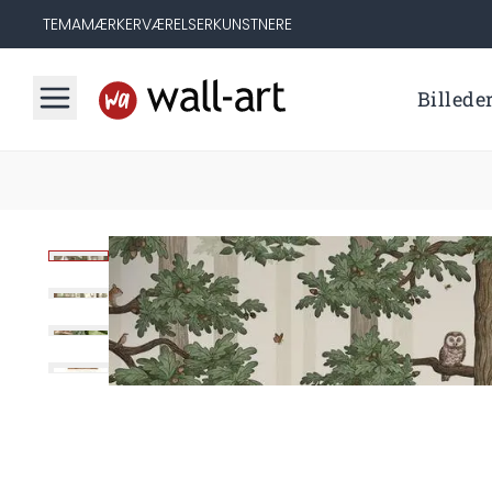
TEMA
MÆRKER
VÆRELSER
KUNSTNERE
Billede