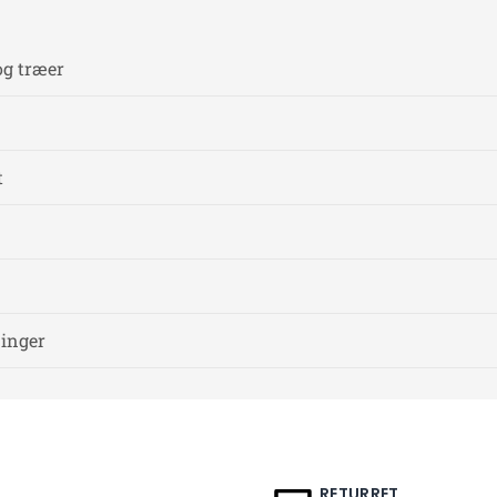
og træer
t
ninger
RETURRET