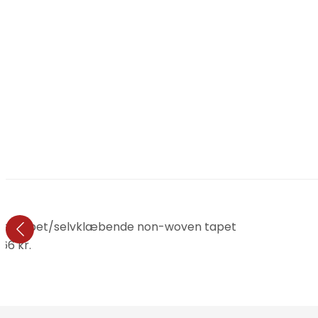
- vliesetapet/selvklæbende non-woven tapet
66 kr.