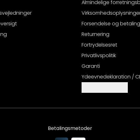
Almindelige forretnings
svejledninger
Virksomhedsoplysninge
versigt
Forsendelse og betalin
ing
Returnering
Fortrydelsesret
Privatlivspolitik
Garanti
Ydeevnedeklaration / 
Cookie-indstillinger
Betalingsmetoder