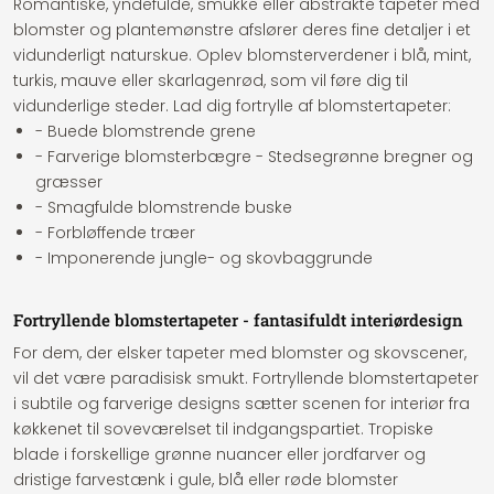
Romantiske, yndefulde, smukke eller abstrakte tapeter med
blomster og plantemønstre afslører deres fine detaljer i et
vidunderligt naturskue. Oplev blomsterverdener i blå, mint,
turkis, mauve eller skarlagenrød, som vil føre dig til
vidunderlige steder. Lad dig fortrylle af blomstertapeter:
- Buede blomstrende grene
- Farverige blomsterbægre - Stedsegrønne bregner og
græsser
- Smagfulde blomstrende buske
- Forbløffende træer
- Imponerende jungle- og skovbaggrunde
Fortryllende blomstertapeter - fantasifuldt interiørdesign
For dem, der elsker tapeter med blomster og skovscener,
vil det være paradisisk smukt. Fortryllende blomstertapeter
i subtile og farverige designs sætter scenen for interiør fra
køkkenet til soveværelset til indgangspartiet. Tropiske
blade i forskellige grønne nuancer eller jordfarver og
dristige farvestænk i gule, blå eller røde blomster