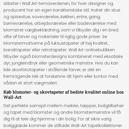
stilarter i Wall Art-temaverdenen, for hver designer og
producent har sin egen karakteristiske stil. Indret din stue
og spisestue, soveværelse, køkken, entre, gang,
børneværelse, arbejdsværelse eller badeværelse med
blomstret vægbeklædning, som vi tilbyder dig i en bred
vifte af farver og materialer til rigtig gode priser. Se
blomstermotiverne på luksustapeter af høj kvalitet,
baroktapeter eller retrotapeter. Wall Art-onlinebutikken
tilbyder også blomsterdesigns kombineret med eksotiske
dyr, jungleindtryk eller geometriske mønstre. Hvis du kan
lide skovfototapeter i strålende farver, er det en
fremragende idé at forskønne dit hjem eller kontor med
sådan et stort vægmaleri.
Køb blomster- og skovtapeter af bedste kvalitet online hos
Wall-Art
Det perfekte samspil mellem møbler, tæpper, boligtilbehør
og tapet med blomster og andre blomstermønstre vil få
dig til at føle dig hjemme i din bolig. For at sikre varig
boligglæde kommer de stilfulde Wall-Art tapetkollektioner