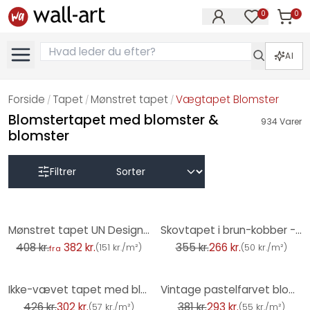
0
0
Varer i
Varer på øn
AI
Forside
Tapet
Mønstret tapet
Vægtapet Blomster
/
/
/
Blomstertapet med blomster &
934
Varer
blomster
Filtrer
-7%
-25%
Mønstret tapet UN Designs - Fleur de Paris
Skovtapet i brun-kobber - non-woven tapet med naturmotiv
408 kr.
382 kr.
355 kr.
266 kr.
(
151 kr./m²
)
(
50 kr./m²
)
fra
-29%
-23%
Ikke-vævet tapet med blomster gulgrøn - blomstertapet i retrostil - tapet med vintage mønster
Vintage pastelfarvet blomstertapet - tapet med blomstermønster retro - ikke-vævet tapet
426 kr.
302 kr.
381 kr.
293 kr.
(
57 kr./m²
)
(
55 kr./m²
)