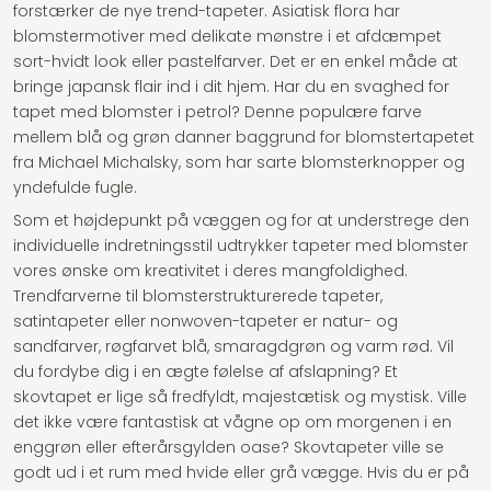
forstærker de nye trend-tapeter. Asiatisk flora har
blomstermotiver med delikate mønstre i et afdæmpet
sort-hvidt look eller pastelfarver. Det er en enkel måde at
bringe japansk flair ind i dit hjem. Har du en svaghed for
tapet med blomster i petrol? Denne populære farve
mellem blå og grøn danner baggrund for blomstertapetet
fra Michael Michalsky, som har sarte blomsterknopper og
yndefulde fugle.
Som et højdepunkt på væggen og for at understrege den
individuelle indretningsstil udtrykker tapeter med blomster
vores ønske om kreativitet i deres mangfoldighed.
Trendfarverne til blomsterstrukturerede tapeter,
satintapeter eller nonwoven-tapeter er natur- og
sandfarver, røgfarvet blå, smaragdgrøn og varm rød. Vil
du fordybe dig i en ægte følelse af afslapning? Et
skovtapet er lige så fredfyldt, majestætisk og mystisk. Ville
det ikke være fantastisk at vågne op om morgenen i en
enggrøn eller efterårsgylden oase? Skovtapeter ville se
godt ud i et rum med hvide eller grå vægge. Hvis du er på