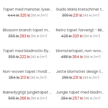
-28%
-42%
Tapet med mønster, lyserødt, hvidt - blomstertapet, legende
Guido Maria Kretschmer tapet med bladmotiv Yamato Fashion for Walls 5 brun
444 kr.
320 kr.
399 kr.
231 kr.
(
60 kr./m²
)
(
43 kr./m²
)
-17%
-25%
Blossom branch tapet mørkegrøn guld hvid - asiatisk blomstermotiv - Ikke-vævet tapet
Retro tapet farverigt - Ikke-vævet tapet blomstret retrostil - vintage mønster tapet
355 kr.
293 kr.
426 kr.
320 kr.
(
55 kr./m²
)
(
60 kr./m²
)
-37%
-25%
Tapet med bladmotiv Elysium brown
blomstertapet, non-woven tapet Kumano guld
355 kr.
222 kr.
488 kr.
364 kr.
(
42 kr./m²
)
(
68 kr./m²
)
-25%
-13%
Non-woven tapet i hvidt bladmotiv bladlook blomstret natur
Jette blomstret design tapet i grøn sølv hvid i mat med lys struktur
284 kr.
213 kr.
266 kr.
231 kr.
(
40 kr./m²
)
(
43 kr./m²
)
-55%
-9%
Bæredygtigt jungletapet - Palm Wallpaper af A.S. Création Mørkegrå Beige 386383
Jungle tapet med bladmønster creme beige - moderne Ikke-vævet tapet diskret & elegant
595 kr.
266 kr.
284 kr.
257 kr.
(
50 kr./m²
)
(
48 kr./m²
)