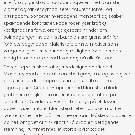
efterårsagtige skovlandskaber. Tapeter med blomster,
planter og ranker symboliserer naturens farve- og
artsrigdom, ophæver hverdagens monotoni og skaber
spændende kontraster. Røde roser lyser kraftigt i
kærlighedens farve, orange gerbera minder om
solnedgangen, hvide kirsebærblomstergrene står for
forårets begyndelse. Maleriske blomstermotiver som
vægkunst giver en vidunderlig mulighed for at beundre
aldrig falmende skønhed hver dag på alle årstider.
Fleece-tapeter skabt af stjernedesigneren Michael
Michalsky med et hav af blomster i grøn, pink og hvid giver
din stue eller dit afslapningsrum en subtil elegance.
Legesyge A.S. Création-tapeter med blomster i bløde
gråtoner afspejler den autentiske følelse af at bo på
landet. Jan Davidsz de Heems kunsttryk på et flower
power-tapet med et blomsterstilleben udløser muntre
følelser i stuen eller på hjemmekontoret. Måske vil du gerne
bo helt omgivet af frisk grønt? Så skab en betagende
stemning i rummet med et stort skovfototapet.