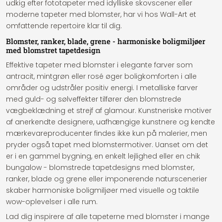
udkig efter fototapeter med idylliske skovscener eller
moderne tapeter med blomster, har vi hos Wall-Art et
omfattende repertoire klar til dig.
Blomster, ranker, blade, grene - harmoniske boligmiljøer
med blomstret tapetdesign
Effektive tapeter med blomster i elegante farver som
antracit, mintgrøn eller rosé øger boligkomforten i alle
områder og udstråler positiv energi. I metalliske farver
med guld- og sølveffekter tilfører den blomstrede
vægbeklædning et strejf af glamour. Kunstneriske motiver
af anerkendte designere, uafhængige kunstnere og kendte
mærkevareproducenter findes ikke kun på malerier, men
pryder også tapet med blomstermotiver. Uanset om det
er i en gammel bygning, en enkelt lejlighed eller en chik
bungalow - blomstrede tapetdesigns med blomster,
ranker, blade og grene eller imponerende naturscenerier
skaber harmoniske boligmiljøer med visuelle og taktile
wow-oplevelser i alle rum.
Lad dig inspirere af alle tapeterne med blomster i mange