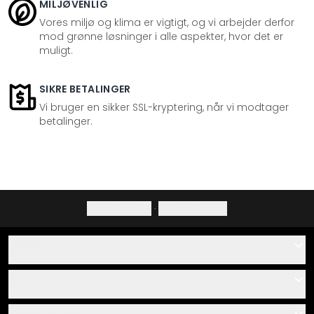
MILJØVENLIG
Vores miljø og klima er vigtigt, og vi arbejder derfor
mod grønne løsninger i alle aspekter, hvor det er
muligt.
SIKRE BETALINGER
Vi bruger en sikker SSL-kryptering, når vi modtager
betalinger.
Privatlivspolitik
·
Fortrydelsesret
Hjælp
Kontakt
Service
Om os
Gavekort
Information