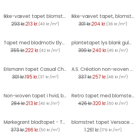
-27%
-32%
Ikke-vævet tapet blomster, blade blomstret natur mat i hvid grøn
Ikke-vævet tapet, blomstermotiv tapet La Terrasse orange
293 kr.
213 kr.
301 kr.
204 kr.
(
40 kr./m²
)
(
38 kr./m²
)
-37%
-40%
Tapet med bladmotiv Elysium beige
plantetapet lys blank guldbeige - mønstret tapet med jungledesign
355 kr.
222 kr.
399 kr.
240 kr.
(
42 kr./m²
)
(
45 kr./m²
)
-35%
-24%
Erismann tapet Casual Chic
A.S. Création non-woven tapet BOS - blomstret tapet creme, guld, beige
301 kr.
195 kr.
337 kr.
257 kr.
(
37 kr./m²
)
(
48 kr./m²
)
-25%
-25%
Non-woven tapet i hvid, beige bladmotiv bladlook blomstret natur
Retro tapet med blomster - blomstret Ikke-vævet tapet rød blå - vintage mønster tapet
284 kr.
213 kr.
426 kr.
320 kr.
(
40 kr./m²
)
(
60 kr./m²
)
-29%
Mørkegrønt bladtapet - Tapet med mønster i bambuslook - Ikke-vævet tapet moderne
blomstret tapet Versace i creme og hvidt non-woven tapet blomstret design
373 kr.
266 kr.
1.261 kr.
(
50 kr./m²
)
(
179 kr./m²
)