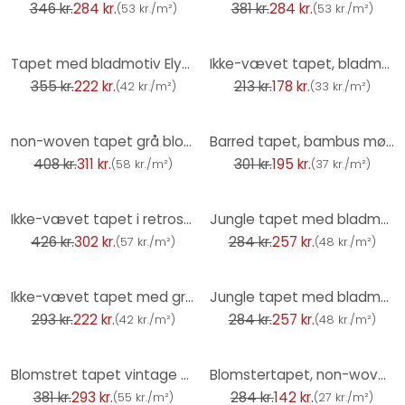
346 kr.
284 kr.
381 kr.
284 kr.
(
53 kr./m²
)
(
53 kr./m²
)
-37%
-17%
Tapet med bladmotiv Elysium guld
Ikke-vævet tapet, bladmotiv-tapet Cameo creme
355 kr.
222 kr.
213 kr.
178 kr.
(
42 kr./m²
)
(
33 kr./m²
)
-24%
-35%
non-woven tapet grå blomstret til stue soveværelse tapet marburg
Barred tapet, bambus mønster tapet, ikke-vævet tapet Erismann Martinique sort
408 kr.
311 kr.
301 kr.
195 kr.
(
58 kr./m²
)
(
37 kr./m²
)
-29%
-9%
Ikke-vævet tapet i retrostil - blomstret tapet farverigt - tapet med vintage mønster
Jungle tapet med bladmønster sort grå - moderne, elegant & udtryksfuldt Ikke-vævet tapet
426 kr.
302 kr.
284 kr.
257 kr.
(
57 kr./m²
)
(
48 kr./m²
)
-24%
-9%
Ikke-vævet tapet med grønne blade i blomsteragtig natur
Jungle tapet med bladmønster blå guld - eksotisk Ikke-vævet tapet moderne & udtryksfuldt
293 kr.
222 kr.
284 kr.
257 kr.
(
42 kr./m²
)
(
48 kr./m²
)
-23%
-50%
Blomstret tapet vintage blå beige - blomstret tapet retro look - ikke-vævet tapet
Blomstertapet, non-woven tapet Novamur Yvi grøn
381 kr.
293 kr.
284 kr.
142 kr.
(
55 kr./m²
)
(
27 kr./m²
)