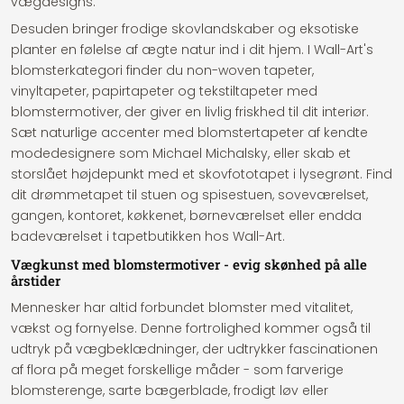
vægdesigns.
Desuden bringer frodige skovlandskaber og eksotiske
planter en følelse af ægte natur ind i dit hjem. I Wall-Art's
blomsterkategori finder du non-woven tapeter,
vinyltapeter, papirtapeter og tekstiltapeter med
blomstermotiver, der giver en livlig friskhed til dit interiør.
Sæt naturlige accenter med blomstertapeter af kendte
modedesignere som Michael Michalsky, eller skab et
storslået højdepunkt med et skovfototapet i lysegrønt. Find
dit drømmetapet til stuen og spisestuen, soveværelset,
gangen, kontoret, køkkenet, børneværelset eller endda
badeværelset i tapetbutikken hos Wall-Art.
Vægkunst med blomstermotiver - evig skønhed på alle
årstider
Mennesker har altid forbundet blomster med vitalitet,
vækst og fornyelse. Denne fortrolighed kommer også til
udtryk på vægbeklædninger, der udtrykker fascinationen
af flora på meget forskellige måder - som farverige
blomsterenge, sarte bægerblade, frodigt løv eller