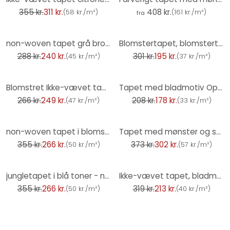
355 kr.
311 kr.
408 kr.
(
58 kr./m²
)
(
161 kr./m²
)
fra
-17%
-35%
non-woven tapet grå bronze blomster til stue soveværelse køkken marburg tapet
Blomstertapet, blomstertapet, Erismann Martinique turkis non-woven tapet
288 kr.
240 kr.
301 kr.
195 kr.
(
45 kr./m²
)
(
37 kr./m²
)
-7%
-15%
Blomstret Ikke-vævet tapet med lyseblå prægning - struktureret tapet med et delikat blomstermønster
Tapet med bladmotiv Opus green
266 kr.
249 kr.
208 kr.
178 kr.
(
47 kr./m²
)
(
33 kr./m²
)
-25%
-19%
non-woven tapet i blomsterdesign beige brun - grafisk tapet med blade
Tapet med mønster og sommerfugle sort grå - Ikke-vævet tapet naturmotiv
355 kr.
266 kr.
373 kr.
302 kr.
(
50 kr./m²
)
(
57 kr./m²
)
-25%
-33%
jungletapet i blå toner - non-woven med fin tekstur - vægdekoration
Ikke-vævet tapet, bladmotiv-tapet Secret Garden rose
355 kr.
266 kr.
319 kr.
213 kr.
(
50 kr./m²
)
(
40 kr./m²
)