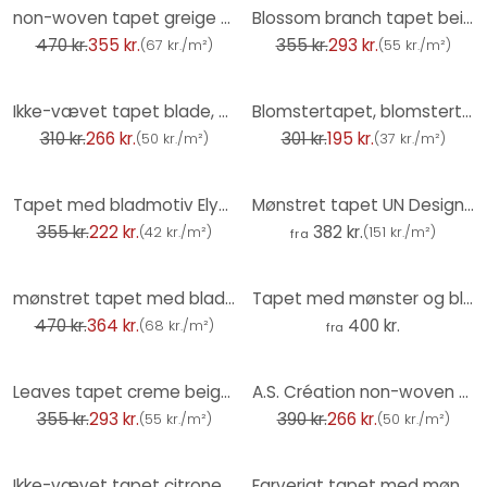
-24%
-17%
non-woven tapet greige blomstret til stue soveværelse tapet marburg
Blossom branch tapet beige hvid orange - Ikke-vævet tapet med kirsebærblomster
470 kr.
355 kr.
355 kr.
293 kr.
(
67 kr./m²
)
(
55 kr./m²
)
-14%
-35%
Ikke-vævet tapet blade, grene blomstret natur mat i hvid rød
Blomstertapet, blomstertapet, Erismann Martinique gul non-woven tapet
310 kr.
266 kr.
301 kr.
195 kr.
(
50 kr./m²
)
(
37 kr./m²
)
-37%
Tapet med bladmotiv Elysium guld
Mønstret tapet UN Designs - Paradise Pink
355 kr.
222 kr.
382 kr.
(
42 kr./m²
)
(
151 kr./m²
)
fra
-23%
mønstret tapet med blade og græs khakigrøn - jungle non-woven tapet
Tapet med mønster og bladdesign - tropiske blade i junglens lyserøde farve - Bloomery Decor
470 kr.
364 kr.
400 kr.
(
68 kr./m²
)
fra
-17%
-32%
Leaves tapet creme beige - Ikke-vævet tapet med grafisk bladmønster
A.S. Création non-woven tapet BOS - blomstret tapet rød, sort, pink, hvid, sort
355 kr.
293 kr.
390 kr.
266 kr.
(
55 kr./m²
)
(
50 kr./m²
)
-12%
Ikke-vævet tapet citroner, blade blomstret natur mat i beige
Farverigt tapet med mønster af vilde blomster - Ikke-vævet tapet - UN Designs