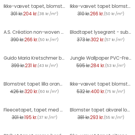
-32%
-14%
Ikke-vævet tapet, blomstermotiv tapet La Terrasse brun
Ikke-vævet tapet blomster, blade blomstret natur mat i hvid rød
301 kr.
204 kr.
310 kr.
266 kr.
(
38 kr./m²
)
(
50 kr./m²
)
-32%
-19%
A.S. Création non-woven tapet BOS - blomstret tapet gul, orange, brun, grøn
Bladtapet lysegrønt - subtilt tapet med mønster i bambuslook - Ikke-vævet tapet
390 kr.
266 kr.
373 kr.
302 kr.
(
50 kr./m²
)
(
57 kr./m²
)
-42%
-52%
Guido Maria Kretschmer blomstermotiv tapet Floral Glow Fashion for Walls 5 brun
Jungle Wallpaper PVC-Free - Palm Tree Wallpaper by A.S. Création Grå Beige Hvid 386384
399 kr.
231 kr.
595 kr.
284 kr.
(
43 kr./m²
)
(
53 kr./m²
)
-25%
-25%
Blomstret tapet lilla orange - blomstret tapet i retrostil - vintage ikke-vævet tapet
Ikke-vævet tapet blomster, bladmotiv blomstret natur i blå
426 kr.
320 kr.
532 kr.
400 kr.
(
60 kr./m²
)
(
75 kr./m²
)
-35%
-23%
Fleecetapet, tapet med bambusmønster, fleecetapet Erismann Martinique grøn
Blomster tapet akvarel look beige brun - Tapet med mønster naturlige toner - ikke-vævet tapet
301 kr.
195 kr.
381 kr.
293 kr.
(
37 kr./m²
)
(
55 kr./m²
)
-17%
-12%