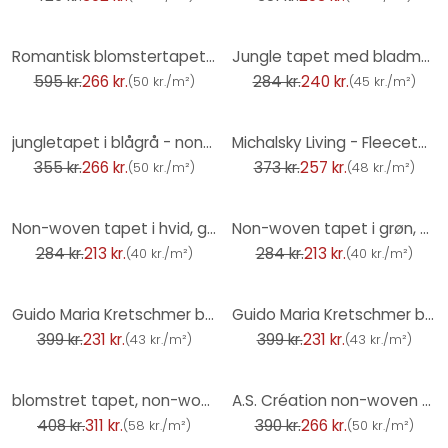
-55%
-16%
Romantisk blomstertapet bæredygtigt ikke-vævet tapet Floral af A.S. Création Rosa Orange 386363
Jungle tapet med bladmønster beige brun - eksotisk Ikke-vævet tapet moderne & elegant
595 kr.
266 kr.
284 kr.
240 kr.
(
50 kr./m²
)
(
45 kr./m²
)
-25%
-31%
jungletapet i blågrå - non-woven tapet med tropisk flair
Michalsky Living - Fleecetapet Dream Again Tapet blomstermønster
355 kr.
266 kr.
373 kr.
257 kr.
(
50 kr./m²
)
(
48 kr./m²
)
-25%
-25%
Non-woven tapet i hvid, grå bladmotiv bladlook blomstret natur
Non-woven tapet i grøn, bladguldmotiv, bladlook, blomstret natur
284 kr.
213 kr.
284 kr.
213 kr.
(
40 kr./m²
)
(
40 kr./m²
)
-42%
-42%
Guido Maria Kretschmer blomstermotiv tapet Floral Glow Fashion for Walls 5 beige
Guido Maria Kretschmer blomstermotiv tapet Floral Glow Fashion for Walls 5 guld
399 kr.
231 kr.
399 kr.
231 kr.
(
43 kr./m²
)
(
43 kr./m²
)
-24%
-32%
blomstret tapet, non-woven tapet Kumano beige
A.S. Création non-woven tapet BOS - blomstret tapet brun, hvid, sølv, orange
408 kr.
311 kr.
390 kr.
266 kr.
(
58 kr./m²
)
(
50 kr./m²
)