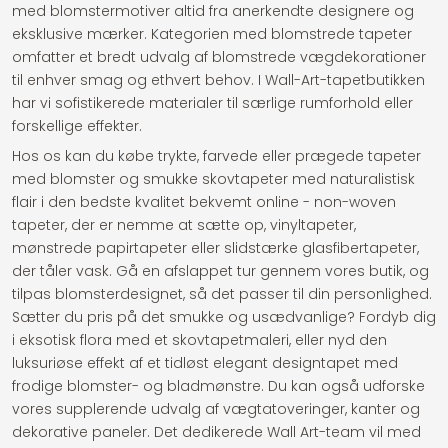
med blomstermotiver altid fra anerkendte designere og
eksklusive mærker. Kategorien med blomstrede tapeter
omfatter et bredt udvalg af blomstrede vægdekorationer
til enhver smag og ethvert behov. I Wall-Art-tapetbutikken
har vi sofistikerede materialer til særlige rumforhold eller
forskellige effekter.
Hos os kan du købe trykte, farvede eller prægede tapeter
med blomster og smukke skovtapeter med naturalistisk
flair i den bedste kvalitet bekvemt online - non-woven
tapeter, der er nemme at sætte op, vinyltapeter,
mønstrede papirtapeter eller slidstærke glasfibertapeter,
der tåler vask. Gå en afslappet tur gennem vores butik, og
tilpas blomsterdesignet, så det passer til din personlighed.
Sætter du pris på det smukke og usædvanlige? Fordyb dig
i eksotisk flora med et skovtapetmaleri, eller nyd den
luksuriøse effekt af et tidløst elegant designtapet med
frodige blomster- og bladmønstre. Du kan også udforske
vores supplerende udvalg af vægtatoveringer, kanter og
dekorative paneler. Det dedikerede Wall Art-team vil med