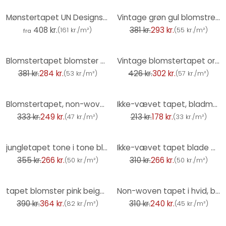
-23%
Mønstertapet UN Designs - Vintage roser
Vintage grøn gul blomstret tapet - blomstret retro tapet pastel - ikke-vævet tapet
408 kr.
381 kr.
293 kr.
(
161 kr./m²
)
(
55 kr./m²
)
fra
-26%
-29%
Blomstertapet blomster akvarel - Ikke-vævet tapet i lilla lilla beige - romantisk blomstertapet
Vintage blomstertapet orangegrønt - blomstret Ikke-vævet tapet i retrostil - tapet
381 kr.
284 kr.
426 kr.
302 kr.
(
53 kr./m²
)
(
57 kr./m²
)
-25%
-17%
Blomstertapet, non-woven Novamur Jackie grøn, sølv
Ikke-vævet tapet, bladmotiv-tapet Cameo brown
333 kr.
249 kr.
213 kr.
178 kr.
(
47 kr./m²
)
(
33 kr./m²
)
-25%
-14%
jungletapet tone i tone blågrøn - non-woven tapet blomstret med blade
Ikke-vævet tapet blade blomster natur mat i hvid rød
355 kr.
266 kr.
310 kr.
266 kr.
(
50 kr./m²
)
(
50 kr./m²
)
-7%
-23%
tapet blomster pink beige - non-woven tapet blomster planter Livingwalls - mat og glat
Non-woven tapet i hvid, blå skaller under vand grafisk natur
390 kr.
364 kr.
310 kr.
240 kr.
(
82 kr./m²
)
(
45 kr./m²
)