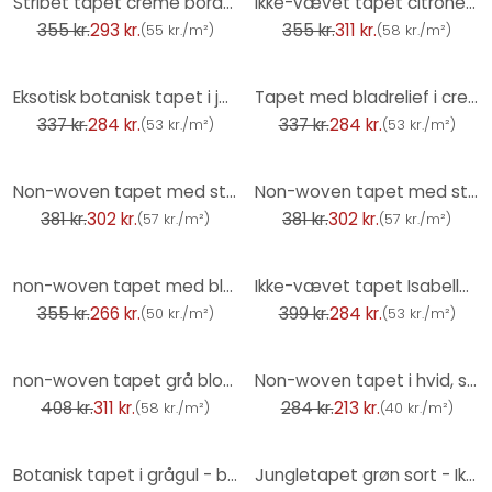
Stribet tapet creme bordeaux - Ikke-vævet tapet med klassisk stribemønster
Ikke-vævet tapet citroner, blade blomster natur mat i hvid
355 kr.
293 kr.
355 kr.
311 kr.
(
55 kr./m²
)
(
58 kr./m²
)
-16%
-16%
Eksotisk botanisk tapet i jordfarver - overdådigt fleecetapet med naturinspiration
Tapet med bladrelief i creme og hvid - non-woven tapet i høj kvalitet til en lys atmosfære
337 kr.
284 kr.
337 kr.
284 kr.
(
53 kr./m²
)
(
53 kr./m²
)
-21%
-21%
Non-woven tapet med struktureret bladmotiv beige blomstret
Non-woven tapet med struktureret bladmotiv grøn blomstret
381 kr.
302 kr.
381 kr.
302 kr.
(
57 kr./m²
)
(
57 kr./m²
)
-25%
-29%
non-woven tapet med blade i retrostil sort farverig - blomstret tapet blomster
Ikke-vævet tapet Isabelle Golden Canopy palmer guld beige - palmeblade jungle metallic gang
355 kr.
266 kr.
399 kr.
284 kr.
(
50 kr./m²
)
(
53 kr./m²
)
-24%
-25%
non-woven tapet grå blomstret til stue soveværelse tapet marburg
Non-woven tapet i hvid, sort bladmotiv bladlook blomstret natur
408 kr.
311 kr.
284 kr.
213 kr.
(
58 kr./m²
)
(
40 kr./m²
)
-18%
-26%
Botanisk tapet i grågul - blomstermønstret fleecetapet - tapet med blomsterdesign
Jungletapet grøn sort - Ikke-vævet tapet med tropiske blade - plantetapet