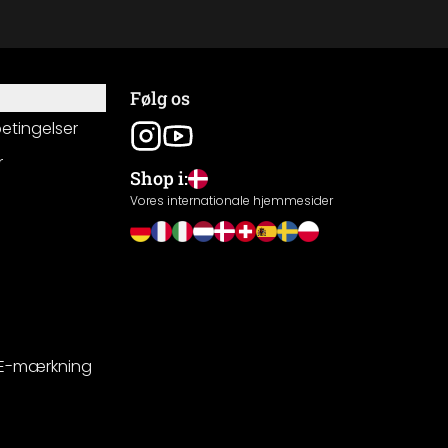
Følg os
betingelser
r
Shop i:
g
Vores internationale hjemmesider
CE-mærkning