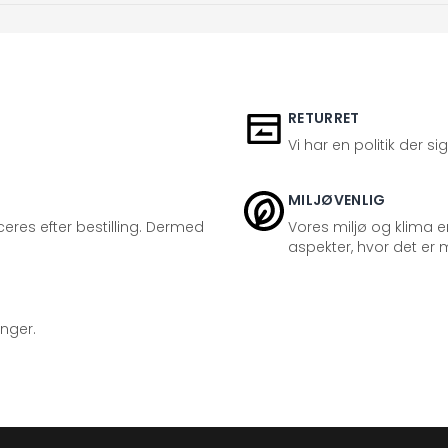
RETURRET
Vi har en politik der s
MILJØVENLIG
eres efter bestilling. Dermed
Vores miljø og klima er
aspekter, hvor det er m
inger.