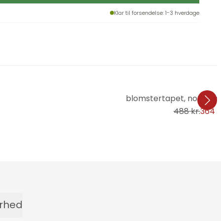
Klar til forsendelse
: 1-3 hverdage
blomstertapet, non-wo
488 kr.
364 k
erhed