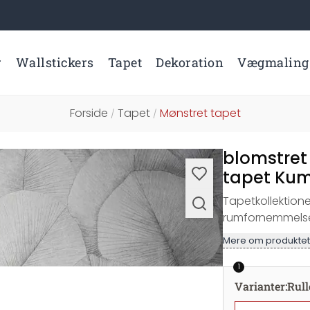
r
Wallstickers
Tapet
Dekoration
Vægmaling
Forside
Tapet
Mønstret tapet
/
/
blomstret
tapet Kum
Tapetkollektio
rumfornemmelse
Mere om produktet
1
Varianter
:
Rull