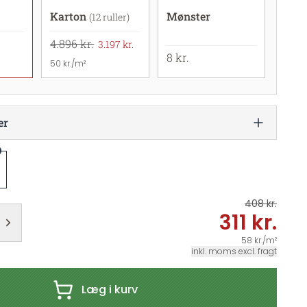
Karton
Mønster
(12 ruller)
4.896 kr.
3.197 kr.
8 kr.
50 kr./m²
er
408 kr.
311 kr.
58 kr./m²
inkl. moms excl. fragt
Læg i kurv