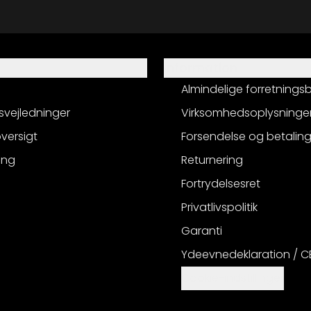
Information
Almindelige forretnings
svejledninger
Virksomhedsoplysninge
versigt
Forsendelse og betalin
ing
Returnering
Fortrydelsesret
Privatlivspolitik
Garanti
Ydeevnedeklaration / 
Cookie-indstillinger