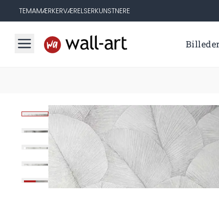
TEMA
MÆRKER
VÆRELSER
KUNSTNERE
Billede