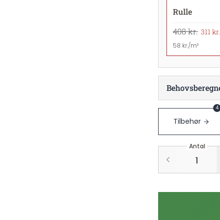
Rulle
408 kr.
311 kr.
58 kr./m²
Behovsberegn
4
Tilbehør
Antal