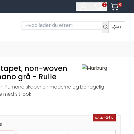
0
Varer i ku
0
Varer på ønske
AI
 tapet, non-woven
ano grå - Rulle
nen Kumano skaber en moderne og behagelig
 med sit look
SALE -24%
e