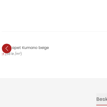
woven tapet Kumano beige
 kr.
(
58 kr./m²
)
Besk