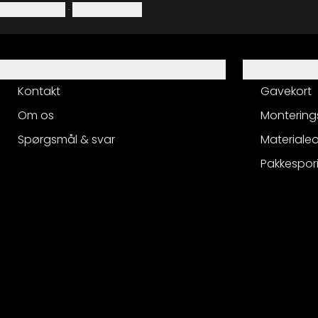
Privatlivspolitik
·
Fortrydelsesret
Hjælp
Service
Kontakt
Gavekort
Om os
Montering
Spørgsmål & svar
Materialeo
Pakkespor