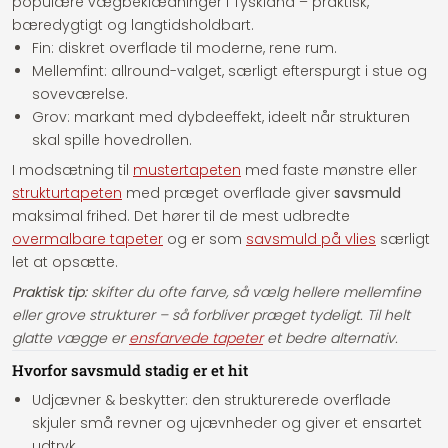
populære vægbeklædninger i Tyskland – praktisk,
bæredygtigt og langtidsholdbart.
Fin:
diskret overflade til moderne, rene rum.
Mellemfint:
allround-valget, særligt efterspurgt i stue og
soveværelse.
Grov:
markant med dybdeeffekt, ideelt når strukturen
skal spille hovedrollen.
I modsætning til
mustertapeten
med faste mønstre eller
strukturtapeten
med præget overflade giver
savsmuld
maksimal frihed. Det hører til de mest udbredte
overmalbare tapeter
og er som
savsmuld på vlies
særligt
let at opsætte.
Praktisk tip:
skifter du ofte farve, så vælg hellere mellemfine
eller grove strukturer – så forbliver præget tydeligt. Til helt
glatte vægge er
ensfarvede tapeter
et bedre alternativ.
Hvorfor savsmuld stadig er et hit
Udjævner & beskytter:
den strukturerede overflade
skjuler små revner og ujævnheder og giver et ensartet
udtryk.