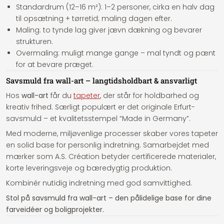
Standardrum (12–16 m²):
1–2 personer, cirka en halv dag
til opsætning + tørretid; maling dagen efter.
Maling:
to tynde lag giver jævn dækning og bevarer
strukturen.
Overmaling:
muligt mange gange – mal tyndt og pænt
for at bevare præget.
Savsmuld fra wall-art – langtidsholdbart & ansvarligt
Hos
wall-art
får du
tapeter
, der står for holdbarhed og
kreativ frihed. Særligt populært er det originale
Erfurt-
savsmuld
– et kvalitetsstempel “Made in Germany”.
Med moderne, miljøvenlige processer skaber vores tapeter
en solid base for personlig indretning. Samarbejdet med
mærker som
A.S. Création
betyder certificerede materialer,
korte leveringsveje og bæredygtig produktion.
Kombinér nutidig indretning med god samvittighed.
Stol på savsmuld fra wall-art – den pålidelige base for dine
farveidéer og boligprojekter.