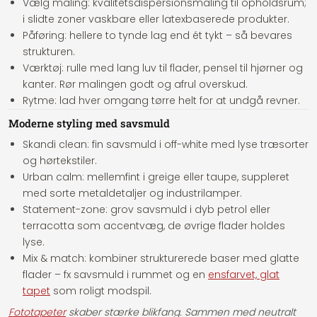
Vælg maling:
kvalitetsdispersionsmaling til opholdsrum;
i slidte zoner vaskbare eller latexbaserede produkter.
Påføring:
hellere to tynde lag end ét tykt – så bevares
strukturen.
Værktøj:
rulle med lang luv til flader, pensel til hjørner og
kanter. Rør malingen godt og afrul overskud.
Rytme:
lad hver omgang tørre helt for at undgå revner.
Moderne styling med savsmuld
Skandi clean:
fin savsmuld i off-white med lyse træsorter
og hørtekstiler.
Urban calm:
mellemfint i greige eller taupe, suppleret
med sorte metaldetaljer og industrilamper.
Statement-zone:
grov savsmuld i dyb petrol eller
terracotta som accentvæg, de øvrige flader holdes
lyse.
Mix & match:
kombiner strukturerede baser med glatte
flader – fx savsmuld i rummet og en
ensfarvet, glat
tapet
som roligt modspil.
Fototapeter
skaber stærke blikfang. Sammen med neutralt