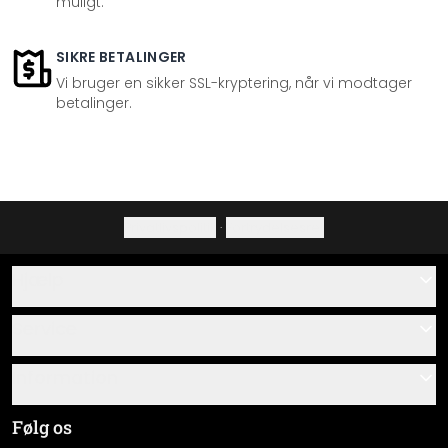
muligt.
SIKRE BETALINGER
Vi bruger en sikker SSL-kryptering, når vi modtager
betalinger.
Privatlivspolitik
·
Fortrydelsesret
Hjælp
Kontakt
Service
Om os
Gavekort
Information
Spørgsmål & svar
Monteringsvejledninger
Almindelige forretningsbetingelser
Følg os
Materialeoversigt