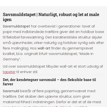
Savsmuldstapet | Naturligt, robust og let at male
igen
Savsmuldstapet
har overbevist i generationer: lavet af
papir med indblandede træfibre giver det en holdbar base
til fleksibel farvesætning. Den karakteristiske struktur skjuler
små ujævnheder, virker naturlig og forbliver synlig selv efter
flere malinglag. Hos
wall-art
finder du gennemprøvet
kvalitet, bl.a. originalt Erfurt-savsmuldstapet, “Made in
Germany”.
Ud over savsmuldstapet tilbyder wall-art et stort udvalg af
tapeter
til enhver stil.
Det, der kendetegner savsmuld – den fleksible base til
farver
Savsmuld
består af flere papirlag, gennemvævet med
træfibre. Det skaber den ujævne struktur, som giver
maksimal frihed i indretningen. Derfor er det et af de mest