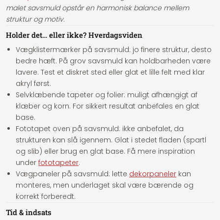
malet savsmuld opstår en harmonisk balance mellem
struktur og motiv.
Holder det… eller ikke? Hverdagsviden
Vægklistermærker på savsmuld:
jo finere struktur, desto
bedre hæft. På grov savsmuld kan holdbarheden være
lavere. Test et diskret sted eller glat et lille felt med klar
akryl først.
Selvklæbende tapeter og folier:
muligt afhængigt af
klæber og korn. For sikkert resultat anbefales en glat
base.
Fototapet oven på savsmuld:
ikke anbefalet, da
strukturen kan slå igennem. Glat i stedet fladen (spartl
og slib) eller brug en glat base. Få mere inspiration
under
fototapeter
.
Vægpaneler på savsmuld:
lette
dekorpaneler
kan
monteres, men underlaget skal være bærende og
korrekt forberedt.
Tid & indsats