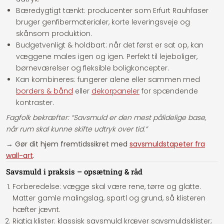
Bæredygtigt tænkt:
producenter som Erfurt Rauhfaser
bruger genfibermaterialer, korte leveringsveje og
skånsom produktion.
Budgetvenligt & holdbart:
når det først er sat op, kan
væggene males igen og igen. Perfekt til lejeboliger,
børneværelser og fleksible boligkoncepter.
Kan kombineres:
fungerer alene eller sammen med
borders & bånd
eller
dekorpaneler
for spændende
kontraster.
Fagfolk bekræfter:
“Savsmuld er den mest pålidelige base,
når rum skal kunne skifte udtryk over tid.”
→ Gør dit hjem fremtidssikret med
savsmuldstapeter fra
wall-art
.
Savsmuld i praksis – opsætning & råd
Forberedelse:
vægge skal være rene, tørre og glatte.
Matter gamle malingslag, spartl og grund, så klisteren
hæfter jævnt.
Rigtig klister:
klassisk savsmuld kræver savsmuldsklister;