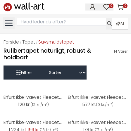
0
0
Varer i
Varer på øn
AI
Forside
Tapet
Savsmuldstapet
/
/
Rufibertapet naturligt, robust &
14
Varer
holdbart
Filtrer
Erfurt Ikke-vævet Fleecetapet - Classico
Erfurt Ikke-vævet Fleecetapet Karton med 6 ruller - Classico
120 kr.
577 kr.
(
12 kr./m²
)
(
9 kr./m²
)
-2%
Erfurt ikke-vævet Fleecetapet Karton med 12 ruller - Romantic hvid
Erfurt Ikke-vævet Fleecetapet - Avantgarde
1.224 kr.
1.199 kr.
178 kr.
(
13 kr./m²
)
(
17 kr./m²
)