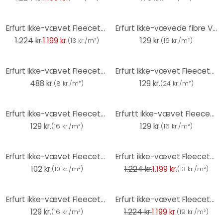
-2%
Erfurt ikke-vævet Fleecetapet Karton med 12 ruller - Elegance hvid
Erfurt Ikke-vævede fibre Viva
1.224 kr.
1.199 kr.
129 kr.
(
13 kr./m²
)
(
16 kr./m²
)
Erfurt Ikke-vævet Fleecetapet Karton med 6 ruller - Sprint
Erfurt ikke-vævet Fleecetapet - Rustik hvid
488 kr.
129 kr.
(
8 kr./m²
)
(
24 kr./m²
)
Erfurt ikke-vævet Fleecetapet - Elegance hvid
Erfurtt ikke-vævet Fleecetapet - Classico
129 kr.
129 kr.
(
16 kr./m²
)
(
16 kr./m²
)
-2%
Erfurt Ikke-vævet Fleecetapet - Sprint
Erfurt ikke-vævet Fleecetapet Karton med 12 ruller - Classico
102 kr.
1.224 kr.
1.199 kr.
(
10 kr./m²
)
(
13 kr./m²
)
-2%
Erfurt ikke-vævet Fleecetapet - Romantic hvid
Erfurt ikke-vævet Fleecetapet Karton med 12 ruller - Rustik hvid
129 kr.
1.224 kr.
1.199 kr.
(
16 kr./m²
)
(
19 kr./m²
)