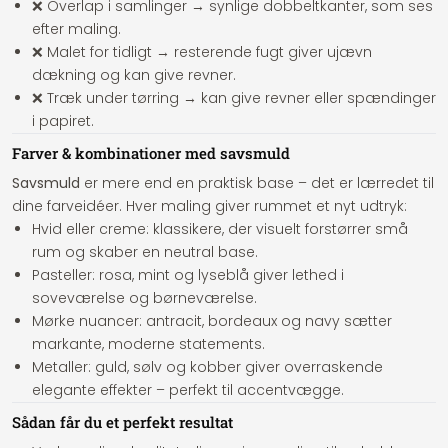
❌ Overlap i samlinger → synlige dobbeltkanter, som ses
efter maling.
❌ Malet for tidligt → resterende fugt giver ujævn
dækning og kan give revner.
❌ Træk under tørring → kan give revner eller spændinger
i papiret.
Farver & kombinationer med savsmuld
Savsmuld
er mere end en praktisk base – det er lærredet til
dine farveidéer. Hver maling giver rummet et nyt udtryk:
Hvid eller creme:
klassikere, der visuelt forstørrer små
rum og skaber en neutral base.
Pasteller:
rosa, mint og lyseblå giver lethed i
soveværelse og børneværelse.
Mørke nuancer:
antracit, bordeaux og navy sætter
markante, moderne statements.
Metaller:
guld, sølv og kobber giver overraskende
elegante effekter – perfekt til accentvægge.
Sådan får du et perfekt resultat