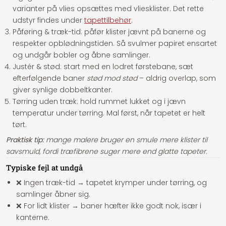
varianter på vlies opsættes med vliesklister. Det rette
udstyr findes under
tapettilbehør
.
Påføring & træk-tid:
påfør klister jævnt på banerne og
respekter opblødningstiden. Så svulmer papiret ensartet
og undgår bobler og åbne samlinger.
Justér & stød:
start med en lodret førstebane, sæt
efterfølgende baner
stød mod stød
– aldrig overlap, som
giver synlige dobbeltkanter.
Tørring uden træk:
hold rummet lukket og i jævn
temperatur under tørring. Mal først, når tapetet er helt
tørt.
Praktisk tip:
mange malere bruger en smule mere klister til
savsmuld, fordi træfibrene suger mere end glatte tapeter.
Typiske fejl at undgå
❌ Ingen træk-tid → tapetet krymper under tørring, og
samlinger åbner sig.
❌ For lidt klister → baner hæfter ikke godt nok, især i
kanterne.