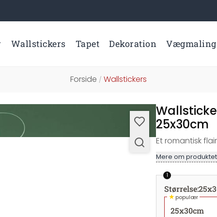
r
Wallstickers
Tapet
Dekoration
Vægmaling
Forside
Wallstickers
/
Wallsticker
25x30cm
Et romantisk flai
Mere om produktet
1
Størrelse
:
25x
★
populær
25x30cm