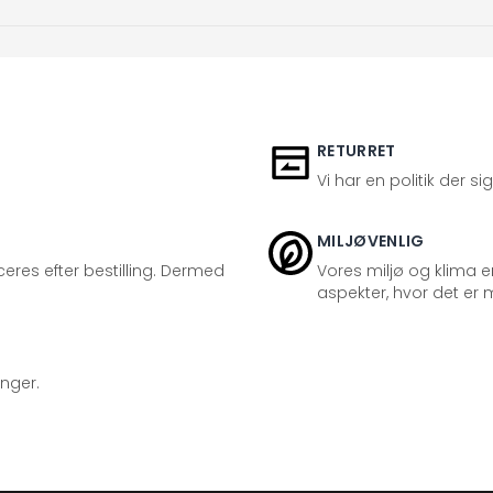
RETURRET
Vi har en politik der s
MILJØVENLIG
eres efter bestilling. Dermed
Vores miljø og klima er
aspekter, hvor det er m
inger.