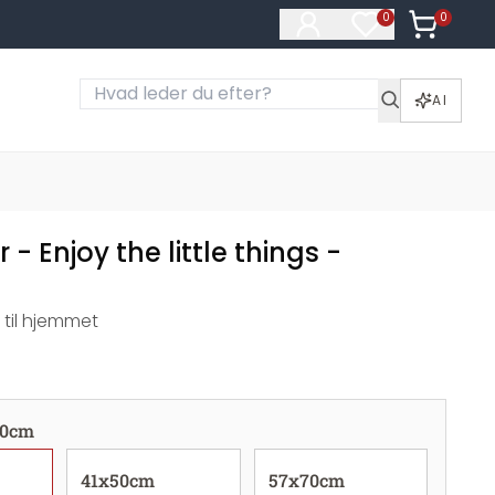
0
Varer i ku
0
Varer på ønske
AI
 - Enjoy the little things -
r til hjemmet
30cm
41x50cm
57x70cm