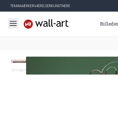
TEMA
MÆRKER
VÆRELSER
KUNSTNERE
Billede