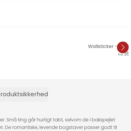
Wallsticker - Most fu
355
fra
roduktsikkerhed
r. Små ting går hurtigt tabt, selvom de i bakspejlet
ivet. De romantiske, levende bogstaver passer godt til