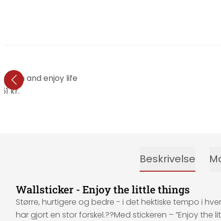
p calm and enjoy life
151 kr.
Beskrivelse
Ma
Wallsticker - Enjoy the little things
Større, hurtigere og bedre - i det hektiske tempo i hv
har gjort en stor forskel.??Med stickeren – ”Enjoy the 