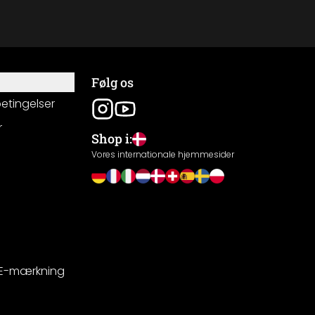
Følg os
betingelser
r
Shop i:
g
Vores internationale hjemmesider
CE-mærkning