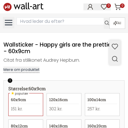
0
0
Varer i
Varer på øn
AI
Wallsticker - Happy girls are the prettiest 2
- 60x9cm
Citat fra stilikonet Audrey Hepburn.
Mere om produktet
1
Størrelse
:
60x9cm
★
populær
60x9cm
120x16cm
100x14cm
151 kr.
302 kr.
257 kr.
80x12cm
140x18cm
160x20cm