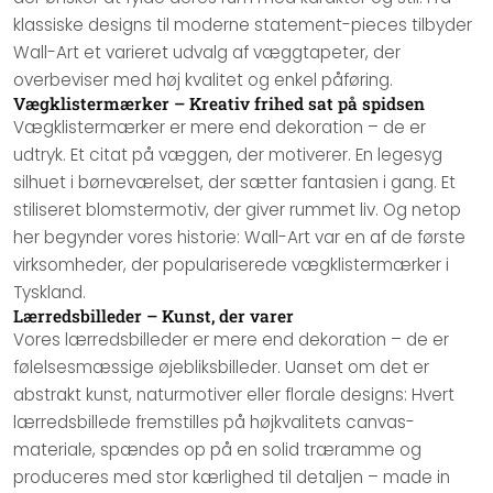
klassiske designs til moderne statement-pieces tilbyder
Wall-Art et varieret udvalg af væggtapeter, der
overbeviser med høj kvalitet og enkel påføring.
Vægklistermærker – Kreativ frihed sat på spidsen
Vægklistermærker er mere end dekoration – de er
udtryk. Et citat på væggen, der motiverer. En legesyg
silhuet i børneværelset, der sætter fantasien i gang. Et
stiliseret blomstermotiv, der giver rummet liv. Og netop
her begynder vores historie: Wall-Art var en af de første
virksomheder, der populariserede vægklistermærker i
Tyskland.
Lærredsbilleder – Kunst, der varer
Vores lærredsbilleder er mere end dekoration – de er
følelsesmæssige øjebliksbilleder. Uanset om det er
abstrakt kunst, naturmotiver eller florale designs: Hvert
lærredsbillede fremstilles på højkvalitets canvas-
materiale, spændes op på en solid træramme og
produceres med stor kærlighed til detaljen – made in