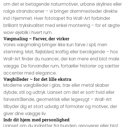
om det er betagende naturmotiver, urbane skylines eller
rolige strandscener – vi bringer drømmesteder direkte
ind i hjemmet. Hver fototapet fra Wall-Art forbinder
brilliant trykskvalitet med enkel montering – for et ægte
wow-øjeblik i hvert rum.
Vægmaling – Farver, der virker
Vores vægmaling bringer ikke kun farve i spil, men
stemning. Mat, fløjlsblød, kraftig eller beroligende – hos
Wall-Art finder du nuancer, der kan mere end blot male
vægge. De forvandler rum, fortæller historier og sætter
accenter med elegance.
Vægbilleder – for det lille ekstra
Moderne vægbilleder i glas, træ eller metal skaber
dybde, stil og udtryk. Uanset om det er sort-hvid eller
farvestrålende, geometrisk eller legesygt – Wall-Art
tilbyder dig et stort udvalg af formater og motiver, der
giver dine vægge liv.
Indr dit hjem med personlighed
Uanset om du indretter fra bunden, renoverer eller blot