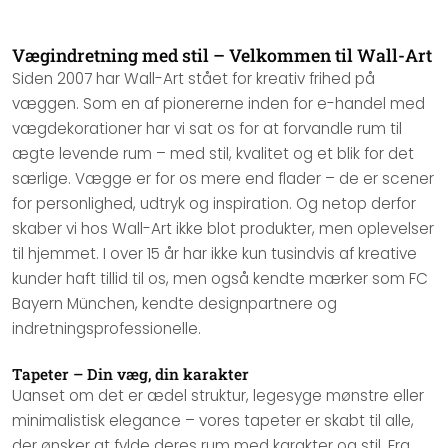
Vægindretning med stil – Velkommen til Wall-Art
Siden 2007 har Wall-Art stået for kreativ frihed på
væggen. Som en af pionererne inden for e-handel med
vægdekorationer har vi sat os for at forvandle rum til
ægte levende rum – med stil, kvalitet og et blik for det
særlige. Vægge er for os mere end flader – de er scener
for personlighed, udtryk og inspiration. Og netop derfor
skaber vi hos Wall-Art ikke blot produkter, men oplevelser
til hjemmet. I over 15 år har ikke kun tusindvis af kreative
kunder haft tillid til os, men også kendte mærker som FC
Bayern München, kendte designpartnere og
indretningsprofessionelle.
Tapeter – Din væg, din karakter
Uanset om det er ædel struktur, legesyge mønstre eller
minimalistisk elegance – vores tapeter er skabt til alle,
der ønsker at fylde deres rum med karakter og stil. Fra