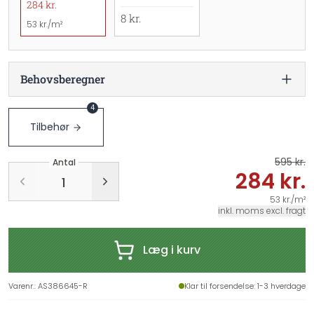
284 kr.
8 kr.
53 kr./m²
Behovsberegner
4
Tilbehør
595 kr.
Antal
284 kr.
53 kr./m²
inkl. moms excl. fragt
Læg i kurv
Varenr.
:
AS386645-R
Klar til forsendelse
: 1-3 hverdage