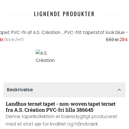
LIGNENDE PRODUKTER
-49%
non-woven tapet trælook - tapet PVC-fri af A.S. Création beige hvid 385021
kr.
559 kr.
284 
(
53 kr./m²
)
Beskrivelse
Landhus ternet tapet - non-woven tapet ternet
fra A.S. Création PVC-fri lilla 386645
Denne tapetkollektion er bæredygtigt produceret
med et stort øje for kvalitet og håndværk.