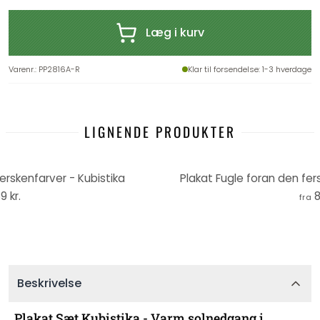
Læg i kurv
Varenr.
:
PP2816A-R
Klar til forsendelse
: 1-3 hverdage
LIGNENDE PRODUKTER
erskenfarver - Kubistika
Plakat Fugle foran den fer
9 kr.
8
fra
Beskrivelse
Plakat Sæt Kubistika - Varm solnedgang i