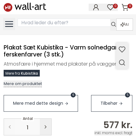
0
0
Varer i
Varer på øn
AI
Plakat Sæt Kubistika - Varm solnedgang i
ferskenfarver (3 stk.)
Atmosfære i hjemmet med plakater på væggen
Mere fra
Kubistika
Mere om produktet
6
5
Mere med dette design
Tilbehør
Antal
577 kr.
inkl. moms excl. fragt