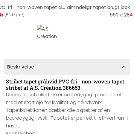
-49%
Almindeligt tapet beige grå PVC-fri - non-woven tapet alm. fra A.S. Création blank 386625
kr.
559 kr.
284 
(
53 kr./m²
)
Beskrivelse
Stribet tapet gråhvid PVC-fri - non-woven tapet
stribet af A.S. Création 386653
Denne tapetkollektion er bæredygtigt produceret
med et stort øje for kvalitet og håndværk.
Tapetkollektionen dækker alle aspekter af en
bæredygtig livsstil. Tapetet er perfekt til ethvert rum i
huset.
Egenskaber: