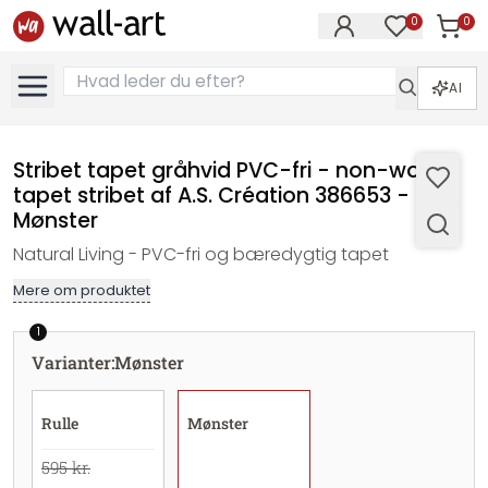
0
0
Varer i
Varer på øn
AI
Stribet tapet gråhvid PVC-fri - non-woven
tapet stribet af A.S. Création 386653 -
Mønster
Natural Living - PVC-fri og bæredygtig tapet
Mere om produktet
1
Varianter
:
Mønster
Rulle
Mønster
595 kr.