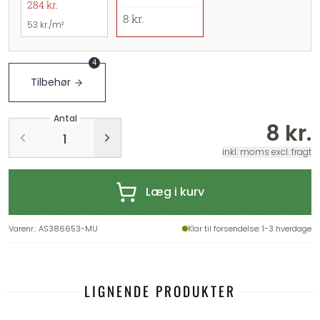
284 kr.
8 kr.
53 kr./m²
4
Tilbehør
Antal
8 kr.
inkl. moms excl. fragt
Læg i kurv
Varenr.
:
AS386653-MU
Klar til forsendelse
: 1-3 hverdage
LIGNENDE PRODUKTER