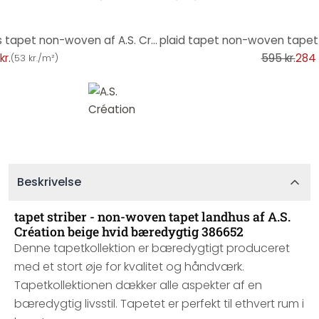
-52%
tapet ternet PVC-fri - landhus tapet non-woven af A.S. Création beige natur 386643
kr.
595 kr.
284 
(
53 kr./m²
)
Beskrivelse
tapet striber - non-woven tapet landhus af A.S.
Création beige hvid bæredygtig 386652
Denne tapetkollektion er bæredygtigt produceret
med et stort øje for kvalitet og håndværk.
Tapetkollektionen dækker alle aspekter af en
bæredygtig livsstil. Tapetet er perfekt til ethvert rum i