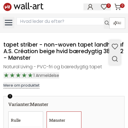
0
0
Varer i
Varer på øn
AI
tapet striber - non-woven tapet landhus af
A.S. Création beige hvid bæredygtig 386652
- Mønster
Natural Living - PVC-fri og bæredygtig tapet
1
Anmeldelse
Mere om produktet
1
Varianter
:
Mønster
Rulle
Mønster