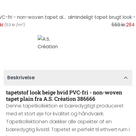
-49%
Almindeligt tapet beige grå PVC-fri - non-woven tapet alm. fra A.S. Création blank 386625
kr.
559 kr.
284 
(
53 kr./m²
)
Beskrivelse
tapetstof look beige hvid PVC-fri - non-woven
tapet plain fra A.S. Création 386666
Denne tapetkollektion er bæredygtigt produceret
med et stort øje for kvalitet og håndværk.
Tapetkollektionen dækker alle aspekter af en
bæredygtig livsstil. Tapetet er perfekt til ethvert rum i