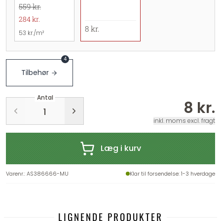
559 kr.
284 kr.
8 kr.
53 kr./m²
4
Tilbehør
Antal
8 kr.
inkl. moms excl. fragt
Læg i kurv
Varenr.
:
AS386666-MU
Klar til forsendelse
: 1-3 hverdage
LIGNENDE PRODUKTER