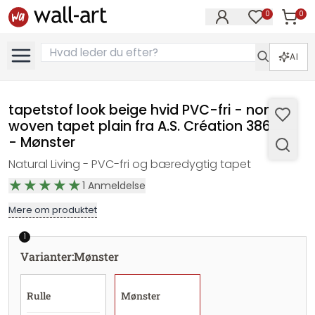
0
0
Varer i
Varer på øn
AI
tapetstof look beige hvid PVC-fri - non-
woven tapet plain fra A.S. Création 386666
- Mønster
Natural Living - PVC-fri og bæredygtig tapet
1
Anmeldelse
Mere om produktet
1
Varianter
:
Mønster
Rulle
Mønster