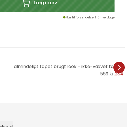
Læg i kurv
Klar til forsendelse
: 1-3 hverdage
almindeligt tapet brugt look - ikke-vævet tapet alm
559 kr.
284 k