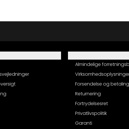
Information
Almindelige forretnings
svejledninger
Virksomhedsoplysninge
versigt
Forsendelse og betalin
ing
Returnering
Fortrydelsesret
Privatlivspolitik
Garanti