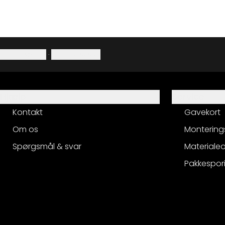
Privatlivspolitik
·
Fortrydelsesret
Hjælp
Service
Kontakt
Gavekort
Om os
Montering
Spørgsmål & svar
Materialeo
Pakkespor