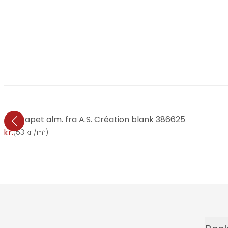
oven tapet alm. fra A.S. Création blank 386625
 kr.
(
53 kr./m²
)