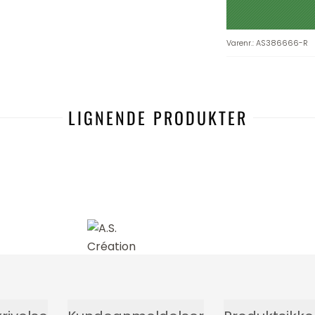
Varenr.
:
AS386666-R
LIGNENDE PRODUKTER
-49%