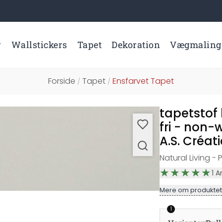
r
Wallstickers
Tapet
Dekoration
Vægmaling
Forside
Tapet
Ensfarvet Tapet
/
/
tapetstof
fri - non-
A.S. Créat
Natural Living -
1
A
Mere om produktet
1