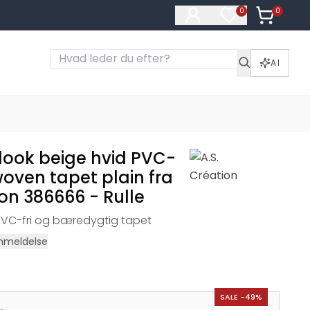
0
Varer i ku
0
Varer på ønske
AI
 look beige hvid PVC-
woven tapet plain fra
ion 386666 - Rulle
 PVC-fri og bæredygtig tapet
nmeldelse
SALE -49%