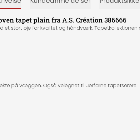
rivelse
Kundeanmeldelser
Produktsikk
oven tapet plain fra A.S. Création 386666
t stort øje for kvalitet og håndværk. Tapetkollektionen d
irekte på væggen. Også velegnet til uerfarne tapetserere.