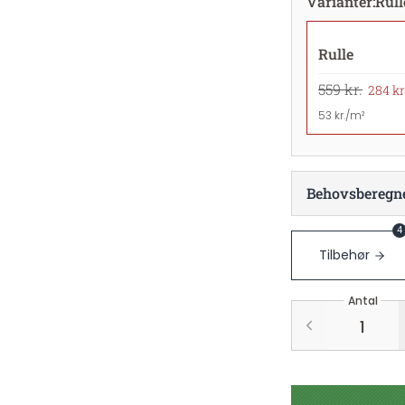
Varianter
:
Rull
Rulle
559 kr.
284 kr
53 kr./m²
Behovsberegn
4
Tilbehør
Antal