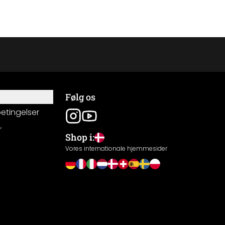
Følg os
betingelser
r
Shop i:
g
Vores internationale hjemmesider