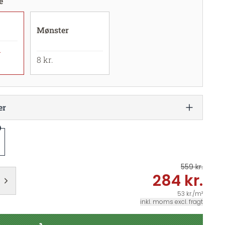
e
Mønster
.
8 kr.
er
559 kr.
284 kr.
53 kr./m²
inkl. moms excl. fragt