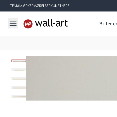
TEMA
MÆRKER
VÆRELSER
KUNSTNERE
Billede