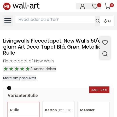
0
0
Varer i
Varer på øn
AI
Livingwalls Fleecetapet, New Walls 50'er
glam Art Deco Tapet Blå, Grøn, Metallic -
Rulle
Fleecetapet af New Walls
3
Anmeldelser
Mere om produktet
1
SALE -34%
Varianter
:
Rulle
Rulle
Karton
Mønster
(12 ruller)