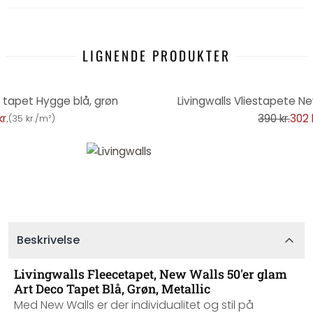
LIGNENDE PRODUKTER
-23%
 tapet Hygge blå, grøn
Livingwalls Vliestapete N
r.
390 kr.
302 k
(
35 kr./m²
)
Beskrivelse
Livingwalls Fleecetapet, New Walls 50'er glam
Art Deco Tapet Blå, Grøn, Metallic
Med New Walls er der individualitet og stil på