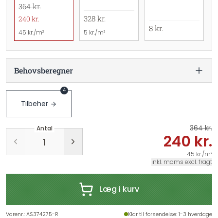
364 kr.
328 kr.
240 kr.
8 kr.
45 kr./m²
5 kr./m²
Behovsberegner
4
Tilbehør
364 kr.
Antal
240 kr.
45 kr./m²
inkl. moms excl. fragt
Læg i kurv
Varenr.
:
AS374275-R
Klar til forsendelse
: 1-3 hverdage