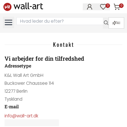
0
0
Varer i
Varer på øn
AI
Kontakt
Vi arbejder for din tilfredshed
Adressetype
K&L Wall Art GmbH
Buckower Chaussee 114
12277 Berlin
Tyskland
E-mail
info@wall-art.dk