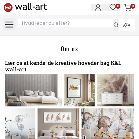
0
0
Varer i
Varer på øn
AI
Om os
Lær os at kende: de kreative hoveder bag K&L
wall-art