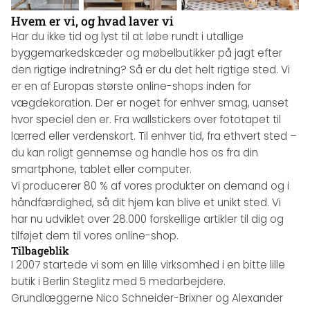
Hvem er vi, og hvad laver vi
Har du ikke tid og lyst til at løbe rundt i utallige
byggemarkedskæder og møbelbutikker på jagt efter
den rigtige indretning? Så er du det helt rigtige sted. Vi
er en af Europas største online-shops inden for
vægdekoration. Der er noget for enhver smag, uanset
hvor speciel den er. Fra wallstickers over fototapet til
lærred eller verdenskort. Til enhver tid, fra ethvert sted –
du kan roligt gennemse og handle hos os fra din
smartphone, tablet eller computer.
Vi producerer 80 % af vores produkter on demand og i
håndfærdighed, så dit hjem kan blive et unikt sted. Vi
har nu udviklet over 28.000 forskellige artikler til dig og
tilføjet dem til vores online-shop.
Tilbageblik
I 2007 startede vi som en lille virksomhed i en bitte lille
butik i Berlin Steglitz med 5 medarbejdere.
Grundlæggerne Nico Schneider-Brixner og Alexander