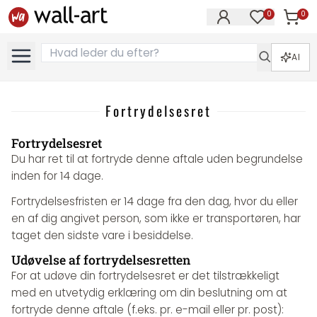
0
0
Varer i
Varer på øn
AI
Fortrydelsesret
Fortrydelsesret
Du har ret til at fortryde denne aftale uden begrundelse
inden for 14 dage.
Fortrydelsesfristen er 14 dage fra den dag, hvor du eller
en af dig angivet person, som ikke er transportøren, har
taget den sidste vare i besiddelse.
Udøvelse af fortrydelsesretten
For at udøve din fortrydelsesret er det tilstrækkeligt
med en utvetydig erklæring om din beslutning om at
fortryde denne aftale (f.eks. pr. e-mail eller pr. post):