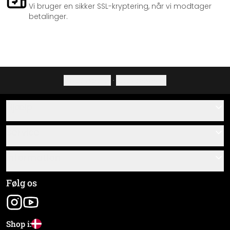
Vi bruger en sikker SSL-kryptering, når vi modtager
betalinger.
Privatlivspolitik
·
Fortrydelsesret
Hjælp
Kontakt
Service
Om os
Gavekort
Information
Spørgsmål & svar
Monteringsvejledninger
Almindelige forretningsbetingelser
Følg os
Materialeoversigt
Virksomhedsoplysninger
Pakkesporing
Forsendelse og betaling
Shop i: