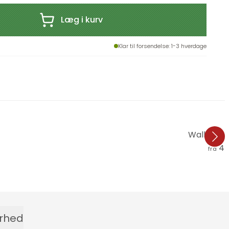
Læg i kurv
Klar til forsendelse
: 1-3 hverdage
Wallsticke
44
fra
erhed