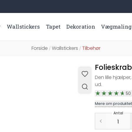
r
Wallstickers
Tapet
Dekoration
Vægmaling
Forside
Wallstickers
Tilbehør
/
/
Folieskrab
Den lille hjælpe
ud.
50
Mere om produktet
Antal