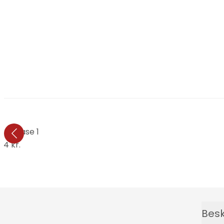
cker Vase 1
44 kr.
Besk