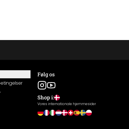
Følg os
betingelser
r
Shop i:
g
Vores internationale hjemmesider