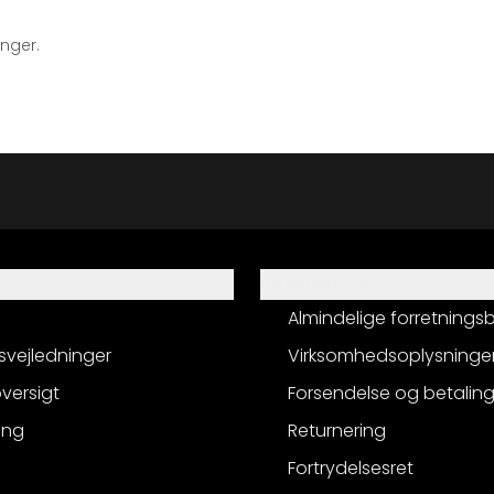
inger.
Information
Almindelige forretnings
svejledninger
Virksomhedsoplysninge
versigt
Forsendelse og betalin
ing
Returnering
Fortrydelsesret