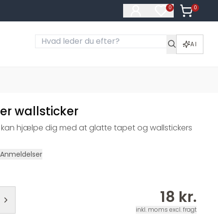
0
Varer i ku
0
Varer på ønske
AI
er wallsticker
r, kan hjælpe dig med at glatte tapet og wallstickers
Anmeldelser
18 kr.
inkl. moms excl. fragt