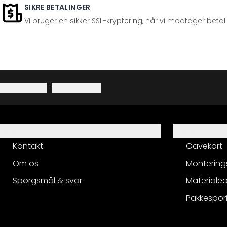
SIKRE BETALINGER
Vi bruger en sikker SSL-kryptering, når vi modtager betal
Privatlivspolitik
·
Fortrydelsesret
Hjælp
Service
Kontakt
Gavekort
Om os
Montering
Spørgsmål & svar
Materialeo
Pakkespor