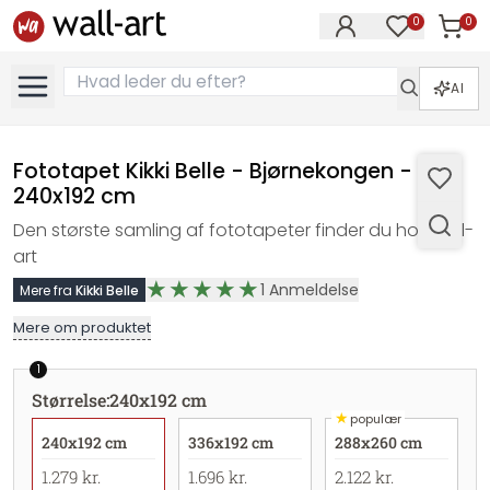
0
0
Varer i
Varer på øn
AI
Fototapet Kikki Belle - Bjørnekongen -
240x192 cm
Den største samling af fototapeter finder du hos wall-
art
1
Anmeldelse
Mere fra
Kikki Belle
Mere om produktet
1
Størrelse
:
240x192 cm
★
populær
240x192 cm
336x192 cm
288x260 cm
1.279 kr.
1.696 kr.
2.122 kr.