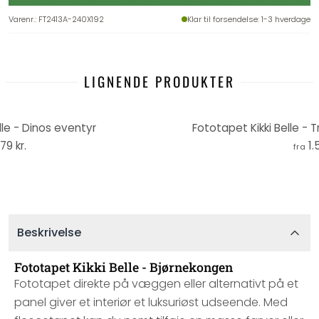
Varenr.
:
FT2413A-240X192
Klar til forsendelse
: 1-3 hverdage
LIGNENDE PRODUKTER
lle - Dinos eventyr
Fototapet Kikki Belle - T
279 kr.
1.
fra
Beskrivelse
Fototapet Kikki Belle - Bjørnekongen
Fototapet direkte på væggen eller alternativt på et
panel giver et interiør et luksuriøst udseende. Med