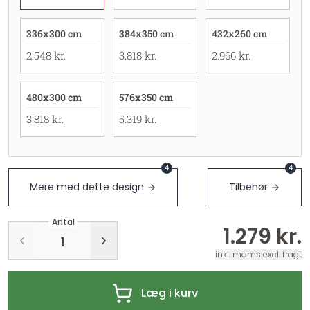
336x300 cm
384x350 cm
432x260 cm
2.548 kr.
3.818 kr.
2.966 kr.
480x300 cm
576x350 cm
3.818 kr.
5.319 kr.
4
4
Mere med dette design
Tilbehør
Antal
1.279 kr.
inkl. moms excl. fragt
Læg i kurv