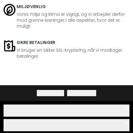
MILJØVENLIG
Vores miljø og klima er vigtigt, og vi arbejder derfor
mod grønne løsninger i alle aspekter, hvor det er
muligt.
SIKRE BETALINGER
Vi bruger en sikker SSL-kryptering, når vi modtager
betalinger.
Privatlivspolitik
·
Fortrydelsesret
Hjælp
Kontakt
Service
Om os