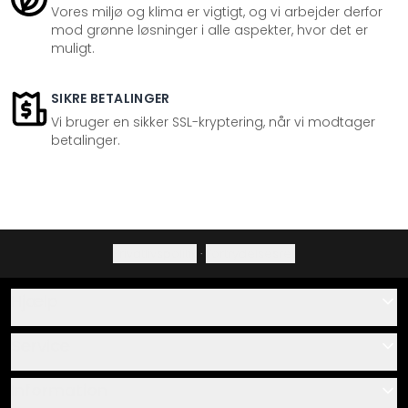
Vores miljø og klima er vigtigt, og vi arbejder derfor
mod grønne løsninger i alle aspekter, hvor det er
muligt.
SIKRE BETALINGER
Vi bruger en sikker SSL-kryptering, når vi modtager
betalinger.
Privatlivspolitik
·
Fortrydelsesret
Hjælp
Kontakt
Service
Om os
Gavekort
Information
Spørgsmål & svar