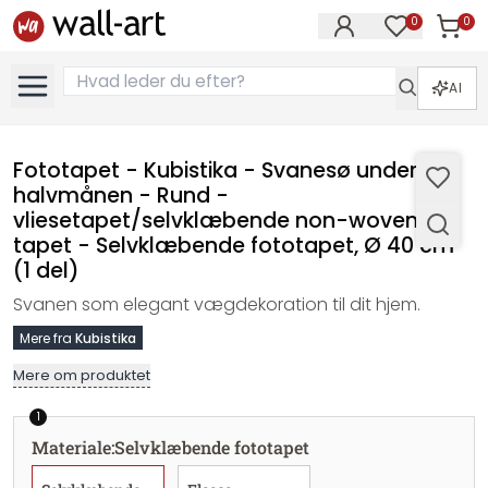
0
0
Varer i
Varer på øn
AI
Fototapet - Kubistika - Svanesø under
halvmånen - Rund -
vliesetapet/selvklæbende non-woven
tapet - Selvklæbende fototapet, Ø 40 cm
(1 del)
Svanen som elegant vægdekoration til dit hjem.
Mere fra
Kubistika
Mere om produktet
1
Materiale
:
Selvklæbende fototapet