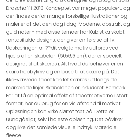
der blev startet af grafisk designer og fotograf Boris
Draschoff i 2010. Konceptet var meget populært, og
der findes derfor mange forskellige illustrationer og
malerier af det den dag i dag. Moderne, abstrakt og
guld noter - med disse temaer har Kubistika skabt
fantasifulde designs, der giver en følelse af liv.
Udskæringen af ??dit valgte motiv udføres ved
hjælp af en skabelon (50x6,5 cm), der er specielt
designet til at skæres i. Alt hvad du behøver er en
skarp hobbykniv og en base til at skære på. Det
ikke-vævede tapet kan let skæres ud langs de
markerede linjer. Skabelonen er inkluderet. Bemærk:
For at få en optimal effekt af tapetmotiverne i stort
format, har du brug for en vis afstand til motivet.
Opløsningen kan virke slørret tæt på. Dette er
uundgåeligt, selv i højeste opløsning. Det påvirker
dog ikke det samlede visuelle indtryk. Materiale:
fleece