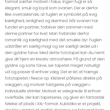
format sætter motivet i fokus. Ingen fugl er så
elegant, smuk og loyal som svanen. Der er derfor
ikke overraskende, at fuglen er symbolet på evig
kærlighed, renlighed og skønhed. Når svanen har
fundet en partner, forbliver den sammen med
denne partner for livet. Man forbinder derfor
romantik og kærlighed med det smukke dyr. Fuglen
udstråler en særlig magi og ser særligt ædel ud i
den gyldne farve. Med dette fototapet kan du nemt
give dit hjem en kreativ atmosfære. På grund af den
gyldne og sorte farve, ser tapetet meget naturligt
ud og passer til enhver væg. Det er let at hænge
fototapetet i fleece op. Klisteret påføres direkte på
væggen, og motivet fastgøres på væggen i
individuelle strimler. Motivet er velegnede til enhver
overflade, der kan tapetseres, og giver en fantastisk
følelse af plads i XXL-format. Kubistika er et projekt,