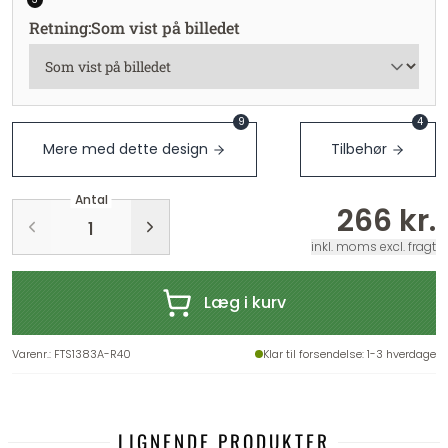
Retning
:
Som vist på billedet
9
4
Mere med dette design
Tilbehør
Antal
266 kr.
inkl. moms excl. fragt
Læg i kurv
Varenr.
:
FTS1383A-R40
Klar til forsendelse
: 1-3 hverdage
LIGNENDE PRODUKTER