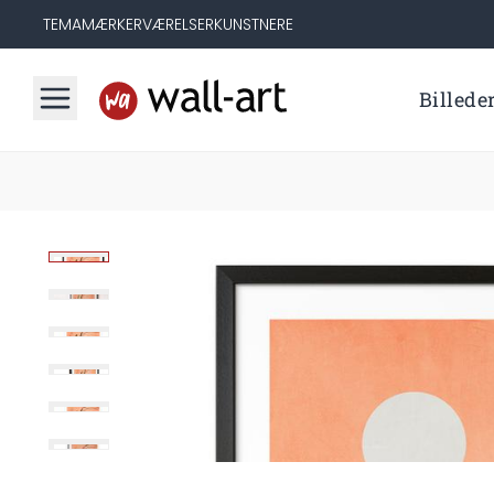
TEMA
MÆRKER
VÆRELSER
KUNSTNERE
Billede