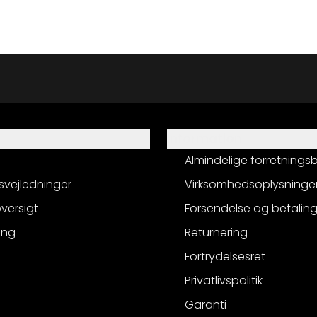
Information
Almindelige forretnings
svejledninger
Virksomhedsoplysninge
versigt
Forsendelse og betalin
ing
Returnering
Fortrydelsesret
Privatlivspolitik
Garanti