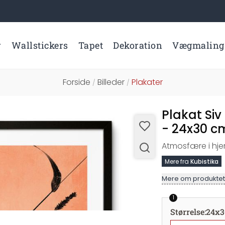
r
Wallstickers
Tapet
Dekoration
Vægmaling
Forside
Billeder
Plakater
/
/
Plakat Siv
- 24x30 c
Atmosfære i hj
Mere fra
Kubistika
Mere om produktet
1
Størrelse
:
24x3