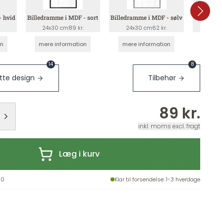
- hvid
Billedramme i MDF - sort
Billedramme i MDF - sølv
Billedra
.
24x30 cm
89 kr.
24x30 cm
62 kr.
24x
on
mere information
mere information
mere 
14
8
te design
Tilbehør
89 kr.
inkl. moms excl. fragt
Læg i kurv
30
Klar til forsendelse
: 1-3 hverdage