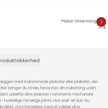
Plakat Vintermorgen i fe
89
fra
roduktsikkerhed
 væggen med indrammede plakater eller plakater, der
r bringer du straks farve ind i din indretning uden
 du blot udskifte dine plakater i rammerne med andre
 forskellige farverige prints. Hos wall-art kan du
e kvalitet. God fornøjelse med at vælge dine