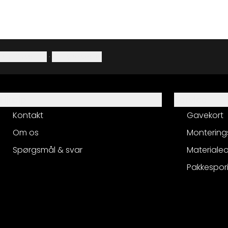
Privatlivspolitik
·
Fortrydelsesret
Hjælp
Service
Kontakt
Gavekort
Om os
Montering
Spørgsmål & svar
Materialeo
Pakkespor