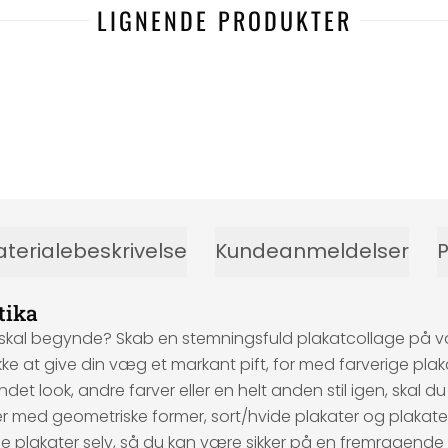
LIGNENDE PRODUKTER
terialebeskrivelse
Kundeanmeldelser
P
tika
 du skal begynde? Skab en stemningsfuld plakatcollage på
t give din væg et markant pift, for med farverige plakate
andet look, andre farver eller en helt anden stil igen, skal
er med geometriske former, sort/hvide plakater og plakater i
alle plakater selv, så du kan være sikker på en fremragend