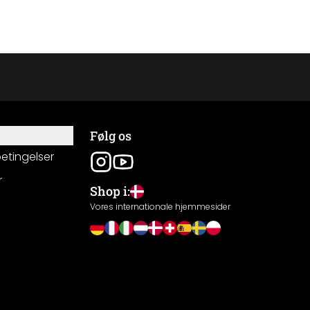
Følg os
betingelser
r
Shop i:
g
Vores internationale hjemmesider