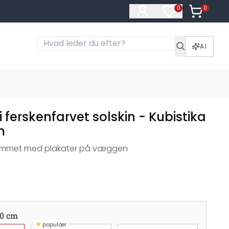
0
Varer i ku
0
Varer på ønske
AI
 i ferskenfarvet solskin - Kubistika
m
emmet med plakater på væggen
0 cm
★
populær