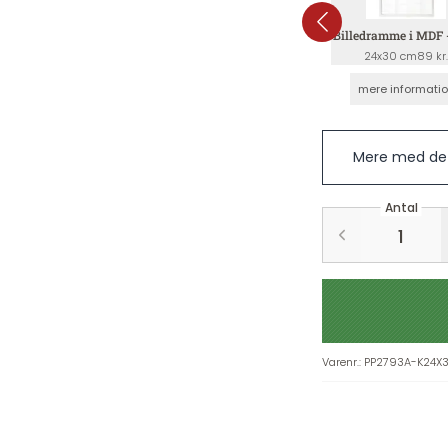
Billedramme i MDF 
24x30 cm
89 kr
mere informati
Mere med det
Antal
Varenr.
:
PP2793A-K24X