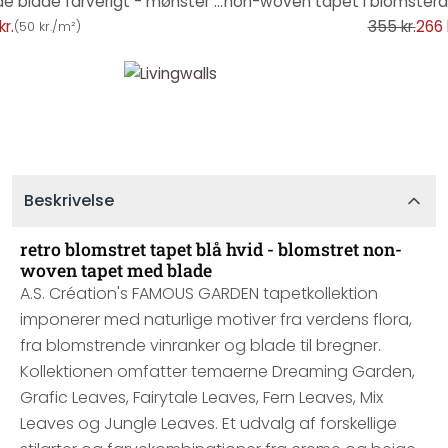
blomstret tapet med blandede blade farverigt - mønster tapet blå grøn gul
kr.
355 kr.
266 
(
50 kr./m²
)
Beskrivelse
retro blomstret tapet blå hvid - blomstret non-
woven tapet med blade
A.S. Création's FAMOUS GARDEN tapetkollektion
imponerer med naturlige motiver fra verdens flora,
fra blomstrende vinranker og blade til bregner.
Kollektionen omfatter temaerne Dreaming Garden,
Grafic Leaves, Fairytale Leaves, Fern Leaves, Mix
Leaves og Jungle Leaves. Et udvalg af forskellige