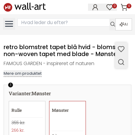
0
0
Varer i
Varer på øn
AI
retro blomstret tapet blå hvid - blomstret
non-woven tapet med blade - Mønster
FAMOUS GARDEN - inspireret af naturen
Mere om produktet
1
Varianter
:
Mønster
Rulle
Mønster
355 kr.
266 kr.