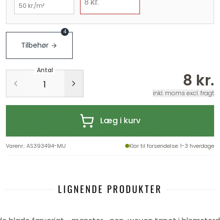
8 kr.
50 kr./m²
4
Tilbehør
Antal
8 kr.
inkl. moms excl. fragt
Læg i kurv
Varenr.
:
AS393494-MU
Klar til forsendelse
: 1-3 hverdage
LIGNENDE PRODUKTER
-25%