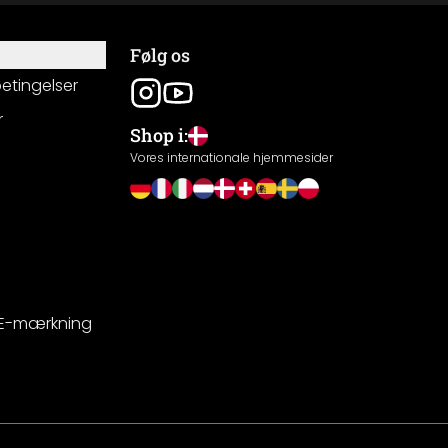
Følg os
betingelser
r
Shop i:
g
Vores internationale hjemmesider
CE-mærkning