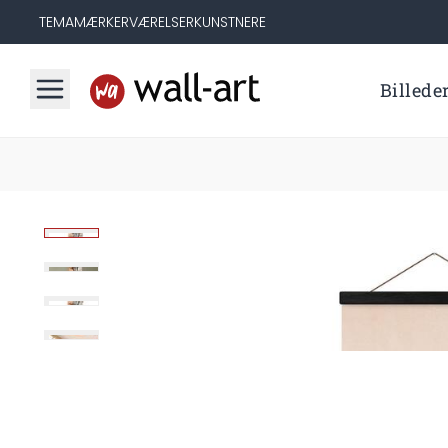
TEMA
MÆRKER
VÆRELSER
KUNSTNERE
Billede