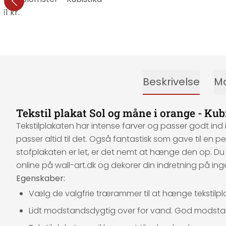
311 kr.
Beskrivelse
Ma
Tekstil plakat Sol og måne i orange - Kub
Tekstilplakaten har intense farver og passer godt ind i
passer altid til det. Også fantastisk som gave til en per
stofplakaten er let, er det nemt at hænge den op. Du 
online på wall-art.dk og dekorer din indretning på inge
Egenskaber:
Vælg de valgfrie trærammer til at hænge tekstilpla
Lidt modstandsdygtig over for vand. God modstan