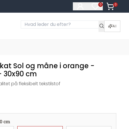
0
Varer i ku
0
Varer på ønske
AI
akat Sol og måne i orange -
 - 30x90 cm
alitet på fleksibelt tekstilstof
0 cm