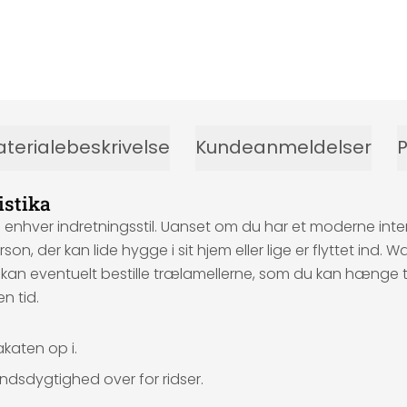
terialebeskrivelse
Kundeanmeldelser
P
istika
 enhver indretningsstil. Uanset om du har et moderne interiør
son, der kan lide hygge i sit hjem eller lige er flyttet ind. W
kan eventuelt bestille trælamellerne, som du kan hænge te
n tid.
katen op i.
dsdygtighed over for ridser.