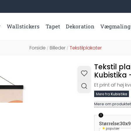
r
Wallstickers
Tapet
Dekoration
Vægmaling
Forside
Billeder
Tekstilplakater
/
/
Tekstil pl
Kubistika
Et print af høj kv
Mere fra
Kubistika
Mere om produktet
1
Størrelse
:
30x9
★
populær