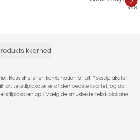
89
fra
roduktsikkerhed
, klassisk eller en kombination af alt. Tekstilplakater
all-art tekstilplakater er af den bedste kvalitet, og da
kstilplakaten op i. Vælg de smukkeste tekstilplakater