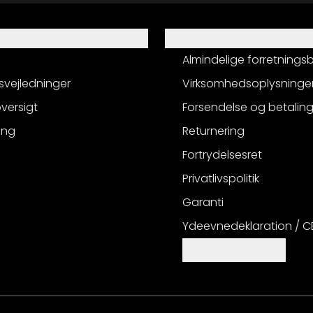
Information
Almindelige forretnings
svejledninger
Virksomhedsoplysninge
versigt
Forsendelse og betalin
ing
Returnering
Fortrydelsesret
Privatlivspolitik
Garanti
Ydeevnedeklaration / 
Cookie-indstillinger