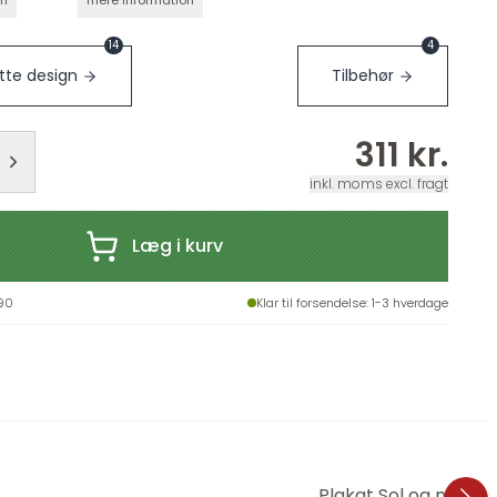
on
mere information
14
4
te design
Tilbehør
311 kr.
inkl. moms excl. fragt
Læg i kurv
90
Klar til forsendelse
: 1-3 hverdage
Plakat Sol og måne i