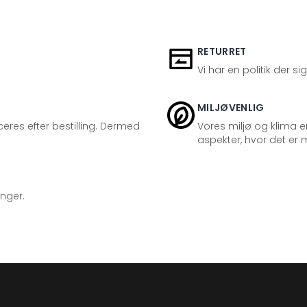
RETURRET
Vi har en politik der s
MILJØVENLIG
eres efter bestilling. Dermed
Vores miljø og klima er
aspekter, hvor det er m
inger.