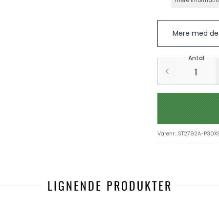
mere informati
Mere med det
Antal
Varenr.
:
ST2792A-P30X
LIGNENDE PRODUKTER