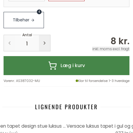
4
Tilbehør
Antal
8 kr.
inkl. moms excl. fragt
Læg i kurv
Varenr.
:
AS387032-MU
Klar til forsendelse
: 1-3 hverdage
LIGNENDE PRODUKTER
Versace tapet i guld non-woven tapet design stue luksus tapet