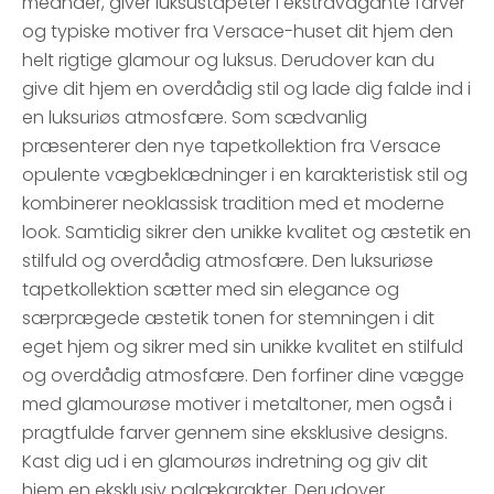
meander, giver luksustapeter i ekstravagante farver
og typiske motiver fra Versace-huset dit hjem den
helt rigtige glamour og luksus. Derudover kan du
give dit hjem en overdådig stil og lade dig falde ind i
en luksuriøs atmosfære. Som sædvanlig
præsenterer den nye tapetkollektion fra Versace
opulente vægbeklædninger i en karakteristisk stil og
kombinerer neoklassisk tradition med et moderne
look. Samtidig sikrer den unikke kvalitet og æstetik en
stilfuld og overdådig atmosfære. Den luksuriøse
tapetkollektion sætter med sin elegance og
særprægede æstetik tonen for stemningen i dit
eget hjem og sikrer med sin unikke kvalitet en stilfuld
og overdådig atmosfære. Den forfiner dine vægge
med glamourøse motiver i metaltoner, men også i
pragtfulde farver gennem sine eksklusive designs.
Kast dig ud i en glamourøs indretning og giv dit
hjem en eksklusiv palækarakter. Derudover