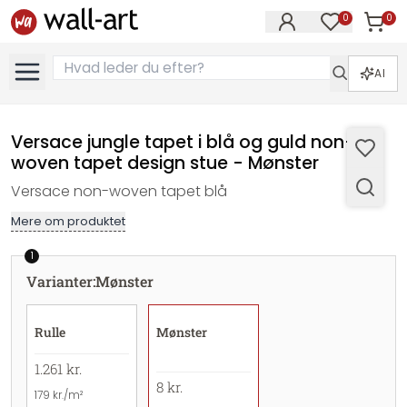
0
0
Varer i
Varer på øn
AI
Versace jungle tapet i blå og guld non-
woven tapet design stue - Mønster
Versace non-woven tapet blå
Mere om produktet
1
Varianter
:
Mønster
Rulle
Mønster
1.261 kr.
8 kr.
179 kr./m²