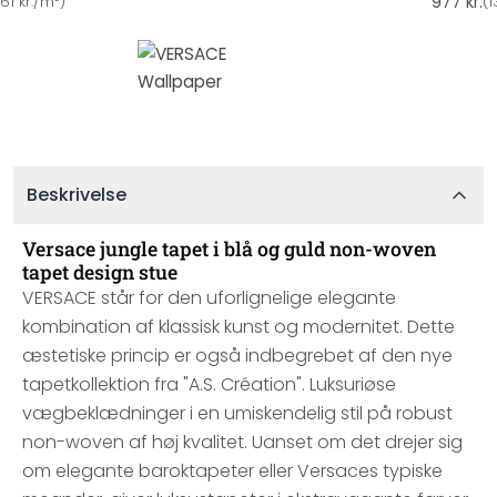
977 kr.
161 kr./m²
)
(
1
Beskrivelse
Versace jungle tapet i blå og guld non-woven
tapet design stue
VERSACE står for den uforlignelige elegante
kombination af klassisk kunst og modernitet. Dette
æstetiske princip er også indbegrebet af den nye
tapetkollektion fra "A.S. Création". Luksuriøse
vægbeklædninger i en umiskendelig stil på robust
non-woven af høj kvalitet. Uanset om det drejer sig
om elegante baroktapeter eller Versaces typiske