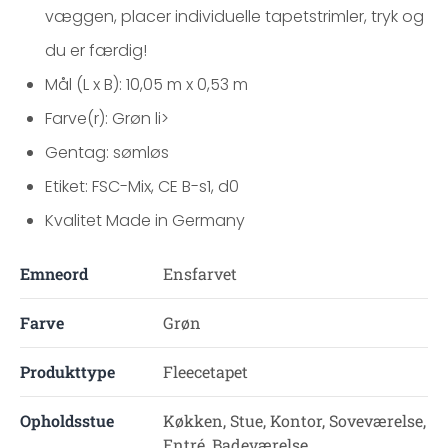
væggen, placer individuelle tapetstrimler, tryk og
du er færdig!
Mål (L x B): 10,05 m x 0,53 m
Farve(r): Grøn li>
Gentag: sømløs
Etiket: FSC-Mix, CE B-s1, d0
Kvalitet Made in Germany
Emneord
Ensfarvet
Farve
Grøn
Produkttype
Fleecetapet
Opholdsstue
Køkken, Stue, Kontor, Soveværelse,
Entré, Badeværelse