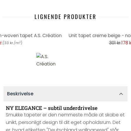
LIGNENDE PRODUKTER
-41%
n-woven tapet A.S. Création
Unit tapet creme beige - no
r.
301 kr.
178 k
(
33 kr./m²
)
Beskrivelse
NY ELEGANCE – subtil underdrivelse
Smukke tapeter er den nemmeste måde at skabe et
unikt, personligt design til dit eget opholdsrum. Det
er, hvad etiketten "Deutschland wallpapered" står