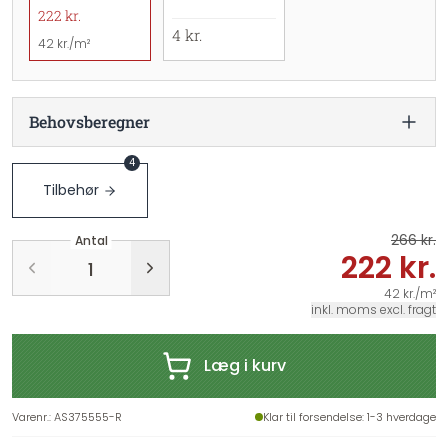
222 kr.
4 kr.
42 kr./m²
Behovsberegner
4
Tilbehør
266 kr.
Antal
222 kr.
42 kr./m²
inkl. moms excl. fragt
Læg i kurv
Varenr.
:
AS375555-R
Klar til forsendelse
: 1-3 hverdage