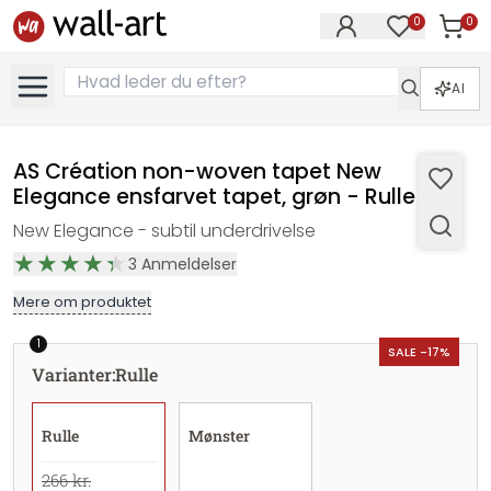
0
0
Varer i
Varer på øn
AI
AS Création non-woven tapet New
Elegance ensfarvet tapet, grøn - Rulle
New Elegance - subtil underdrivelse
3
Anmeldelser
Mere om produktet
1
SALE -17%
Varianter
:
Rulle
Rulle
Mønster
266 kr.