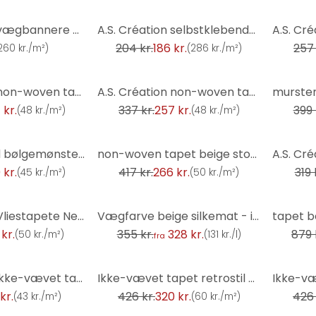
-9%
-14%
A.S. Création vægbannere Only Borders 8 hvid
A.S. Création selbstklebende Bordüre Only Border
204 kr.
186 kr.
257 
260 kr./m²
)
(
286 kr./m²
)
-24%
-36%
A.S. Création non-woven tapet BOS - grafisk tapet gul, guld, metallic
A.S. Création non-woven tapet BOS - grafisk tapet rødt, guld, metallic
 kr.
337 kr.
257 kr.
399 
(
48 kr./m²
)
(
48 kr./m²
)
-36%
-19%
3D tapet med bølgemønster blå guld - non-woven tapet metallic effekt - abstrakt mønster tapet
non-woven tapet beige stofoptik - tapet stue - køkken tapet
 kr.
417 kr.
266 kr.
319 
(
45 kr./m²
)
(
50 kr./m²
)
-8%
-22%
A.S. Création Vliestapete Neue Bude 2.0 Edition 2
Vægfarve beige silkemat - interiør farve - COLOR Kitchen Sweet Sesam
kr.
355 kr.
328 kr.
879 
(
50 kr./m²
)
(
131 kr./l
)
fra
-25%
-29%
A.S. Création ikke-vævet tapet il Decoro tapet - Coffee, Beige, Brun, Creme
Ikke-vævet tapet retrostil grøn gul - abstrakt tapet med mønster - vintage tapet
kr.
426 kr.
320 kr.
426 
(
43 kr./m²
)
(
60 kr./m²
)