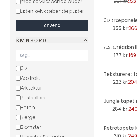
med selvklæbende puder
301 kr.
222 
uden selvklæbende puder
-25%
Anvend
355 kr.
266
EMNEORD
-5%
177 kr.
169
3D
-8%
Abstrakt
222 kr.
204
Arkitektur
Bestsellers
-15%
Beton
284 kr.
240
Bjerge
-20%
Blomster
310 kr.
249
Blomster & planter