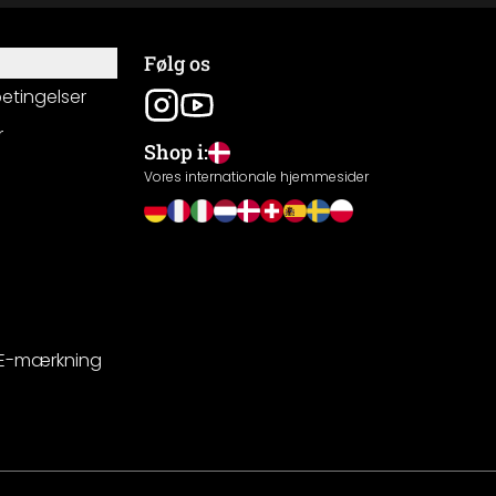
Følg os
betingelser
r
Shop i:
g
Vores internationale hjemmesider
CE-mærkning