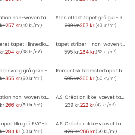
-36%
A.S. Création non-woven tapet BOS - blomstret tapet creme, guld, beige
Sten effekt tapet grå gul - 3D sten tapet - non-woven tapet stue kontor
kr.
257 kr.
399 kr.
257 kr.
(
48 kr./m²
)
(
48 kr./m²
)
-52%
Tekstureret tapet i linnedlook brun - subtilt Ikke-vævet tapet moderne og elegant
tapet striber - non-woven tapet landhus af A.S. Création beige hvid bæredygtig 386652
kr.
204 kr.
595 kr.
284 kr.
(
38 kr./m²
)
(
53 kr./m²
)
-55%
tapet betonvæg grå grøn - non-woven tapet industrielle boligvægge - mat og glat
Romantisk blomstertapet bæredygtigt ikke-vævet tapet Floral af A.S. Création Rosa Orange 386363
kr.
355 kr.
595 kr.
266 kr.
(
80 kr./m²
)
(
50 kr./m²
)
-7%
A.S. Création non-woven tapet BOS - blomstret tapet gul, orange, brun, grøn
A.S. Création ikke-vævet tapet il Decoro tapet Uni - Beige
kr.
266 kr.
239 kr.
222 kr.
(
50 kr./m²
)
(
42 kr./m²
)
-38%
Stribet tapet lilla grå PVC-fri - non-woven tapet stribet af A.S. Création 386654
A.S. Création ikke-vævet tapet il Decoro tapet Uni - Vintage, Grå, Sort
kr.
284 kr.
426 kr.
266 kr.
(
53 kr./m²
)
(
50 kr./m²
)