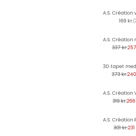
Naturen
Ordsprog
169 kr.
(
Palmer
-24%
Personligheder
337 kr.
257
Planter
Religion og kultur
-36%
Retro og vintage
373 kr.
240
Romatik og kærlighed
Rum og stjerner
-17%
Shabby
319 kr.
266 
Skov & træer
Skove og træer
-23%
Skylines
301 kr.
231 
Søer & Have