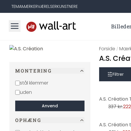
TEMA
MÆRKER
VÆRELSER
KUNSTNERE
Billede
Forside
Mærk
/
A.S. Créa
MONTERING
Filtrer
stål klemmer
uden
-34%
Anvend
337 kr.
222
OPHÆNG
-26%