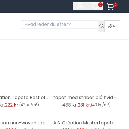
0
Varer i ku
0
Varer på ønske
AI
-53%
A.S. Création Tapete Best of Wood`n Stone 2nd Edit
tapet med striber blå hvid - non-woven tapetkunst A.S. Création - mat og lys struktur
kr.
222 kr.
488 kr.
231 kr.
(
42 kr./m²
)
(
43 kr./m²
)
-7%
AS Création non-woven tapet New Elegance ensfarvet tapet, grøn
A.S. Création Mustertapete Vliestapete Meistervlies die Glatte Wand Beige