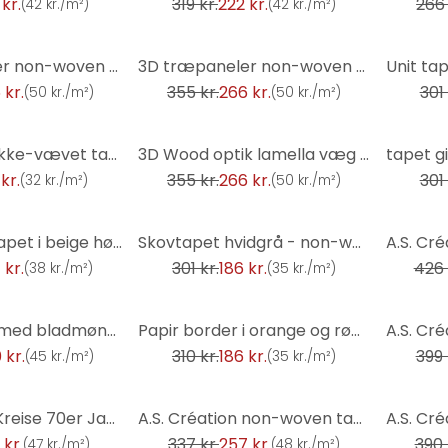
kr.
319 kr.
222 kr.
266 
(
42 kr./m²
)
(
42 kr./m²
)
-25%
-41%
3D træpaneler non-woven tapet - Skandinavisk tapet med lameller af A.S. Creation Brown Black
3D træpaneler non-woven tapet - naturlige træ lameller af A.S. Creation sort, moderne
 kr.
355 kr.
266 kr.
301 
(
50 kr./m²
)
(
50 kr./m²
)
-25%
-41%
A.S. Création ikke-vævet tapet il Decoro tapet - Naturstenslook, Flerfarvet, Creme, Grå
3D Wood optik lamella væg - non-woven tapet træpaneler af A.S. Creation tapet grå, lysegrå
 kr.
355 kr.
266 kr.
301 
(
32 kr./m²
)
(
50 kr./m²
)
-38%
-38%
Tekstureret tapet i beige hørlook - subtilt, moderne og tidløst ikke-vævet tapet
Skovtapet hvidgrå - non-woven tapet natur A.S. Création
 kr.
301 kr.
186 kr.
426 
(
38 kr./m²
)
(
35 kr./m²
)
-40%
-36%
Jungle tapet med bladmønster beige brun - eksotisk Ikke-vævet tapet moderne & elegant
Papir border i orange og rød Border i blomstret design med klassisk blomstermønster
 kr.
310 kr.
186 kr.
399 
(
45 kr./m²
)
(
35 kr./m²
)
-24%
-32%
Retrotapete Kreise 70er Jahre, Retro Vision Tapete aus Vlies von A.S. Création 701312, orange, gelb
A.S. Création non-woven tapet BOS - grafisk tapet beige, guld, metallic
 kr.
337 kr.
257 kr.
390 
(
47 kr./m²
)
(
48 kr./m²
)