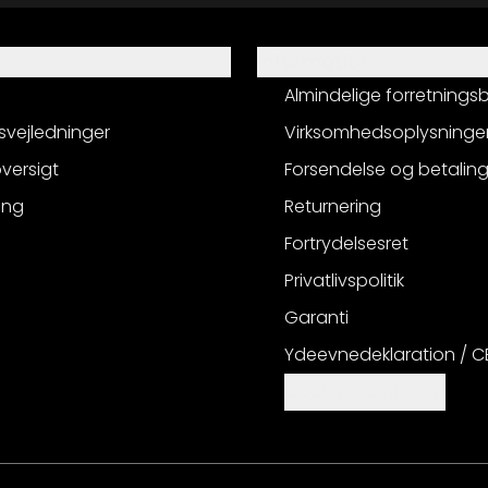
Information
Almindelige forretnings
svejledninger
Virksomhedsoplysninge
versigt
Forsendelse og betalin
ing
Returnering
Fortrydelsesret
Privatlivspolitik
Garanti
Ydeevnedeklaration / 
Cookie-indstillinger