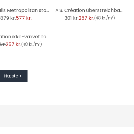
-15%
Livingwalls Metropolitan stories THE WALL - abstrakt tapet
A.S. Création überstreichbare Vliestapete Meisterv
879 kr.
577 kr.
301 kr.
257 kr.
(
48 kr./m²
)
A.S. Création ikke-vævet tapet il Decoro tapet - Naturstenslook - Beige, Grå
kr.
257 kr.
(
48 kr./m²
)
Næste