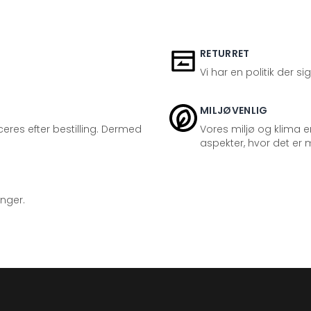
RETURRET
Vi har en politik der s
MILJØVENLIG
eres efter bestilling. Dermed
Vores miljø og klima er
aspekter, hvor det er m
inger.