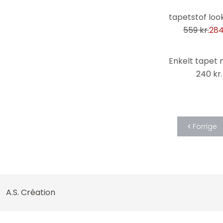
-49%
Solnedgange
559 kr.
284
Sort og hvid
Sport
Sten
240 kr.
Stoffet
Strand
Striber
Teknologi
Forrige
Trælook
Verdenskort
Videnskab
Wellness
A.S. Création