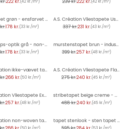
kr.
222 kr.
239 kr.
222 kr.
(
42 kr./m²
)
(
42 kr./m²
)
-31%
Unit tapet grøn - ensfarvet - non-woven tapet A.S. Création
A.S. Création Vliestapete Used Look Tapete in Vint
kr.
178 kr.
337 kr.
231 kr.
(
33 kr./m²
)
(
43 kr./m²
)
-36%
tapet gips-optik grå - non-woven tapet A.S. Création
murstenstapet brun - industrielt tapet murstensvæg - fleece tapet stenoptik
kr.
178 kr.
399 kr.
257 kr.
(
33 kr./m²
)
(
48 kr./m²
)
-13%
A.S. Création ikke-vævet tapet il Decoro tapet Uni - Vintage
A.S. Création Vliestapete Flavour Tapete grün, weiß
kr.
266 kr.
275 kr.
240 kr.
(
50 kr./m²
)
(
45 kr./m²
)
-51%
A.S. Création Vliestapete Exotic Life Tapete tropi
stribetapet beige creme - non-woven tapetkunst A.S. Création - mat og let tekstureret
kr.
257 kr.
488 kr.
240 kr.
(
48 kr./m²
)
(
45 kr./m²
)
-52%
A.S. Création non-woven tapet BOS - sten tapet mursten tapet mursten tapet grå, brun
tapet stenlook - sten tapet PVC-fri af A.S. Création grå hvid 386371
kr.
266 kr.
595 kr.
284 kr.
(
50 kr./m²
)
(
53 kr./m²
)