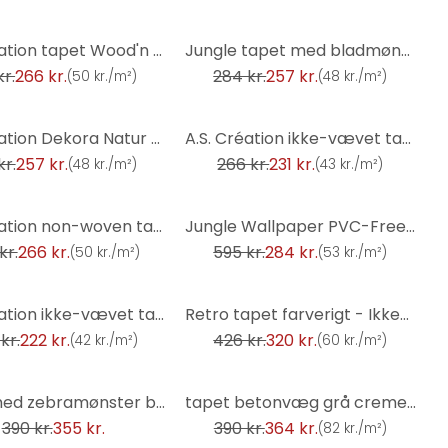
-10%
A.S. Création tapet Wood'n Stone, Brun
Jungle tapet med bladmønster creme beige - moderne Ikke-vævet tapet diskret & elegant
kr.
266 kr.
284 kr.
257 kr.
(
50 kr./m²
)
(
48 kr./m²
)
-13%
A.S. Création Dekora Natur 6 Beige, Grå, Hvide, Metallisk
A.S. Création ikke-vævet tapet Bahamas, signal grå
kr.
257 kr.
266 kr.
231 kr.
(
48 kr./m²
)
(
43 kr./m²
)
-52%
A.S. Création non-woven tapet BOS - sten tapet mursten tapet mursten tapet grå, hvid
Jungle Wallpaper PVC-Free - Palm Tree Wallpaper by A.S. Création Grå Beige Hvid 386384
kr.
266 kr.
595 kr.
284 kr.
(
50 kr./m²
)
(
53 kr./m²
)
-25%
A.S. Création ikke-vævet tapet Life 2 beige, rød, hvid
Retro tapet farverigt - Ikke-vævet tapet blomstret retrostil - vintage mønster tapet
kr.
222 kr.
426 kr.
320 kr.
(
42 kr./m²
)
(
60 kr./m²
)
-7%
tapet med zebramønster beige sort - ikke-vævet tapet med dyreprint - eksotisk tapet
tapet betonvæg grå creme - non-woven tapet Industrial Livingwalls - mat og glat
390 kr.
355 kr.
390 kr.
364 kr.
(
82 kr./m²
)