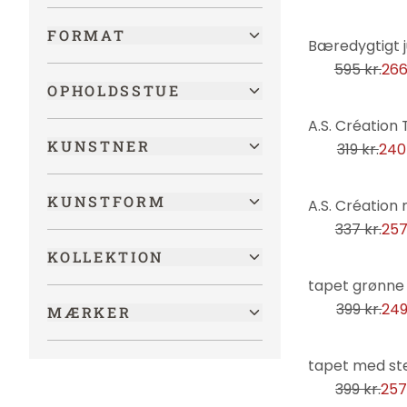
Historisk
FORMAT
-55%
Junglen
595 kr.
266
Køretøjer
OPHOLDSSTUE
Kunst
-25%
Landskaber
KUNSTNER
319 kr.
240 
LGBTQIA+
-24%
KUNSTFORM
Mad og drikkevarer
337 kr.
257
Maritim
KOLLEKTION
Metal-look
-38%
Mode & beauty
399 kr.
249
MÆRKER
Mode og skønhed
Moderne
-36%
Mønstre
399 kr.
257
Musik