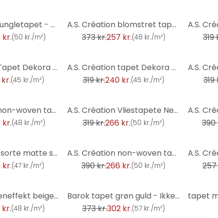
-31%
-17%
Bæredygtigt jungletapet - Palm Wallpaper af A.S. Création Mørkegrå Beige 386383
A.S. Création blomstret tapet i brun og hvidt non-woven tapet i blomstret stil
 kr.
373 kr.
257 kr.
319 
(
50 kr./m²
)
(
48 kr./m²
)
-25%
-19%
A.S. Création Tapet Dekora Natur 6 Cremet, Gråbrun, Brun
A.S. Création tapet Dekora Nature 2 Signalhvid, Grå, Kobberbrun
kr.
319 kr.
240 kr.
319 
(
45 kr./m²
)
(
45 kr./m²
)
-17%
-32%
A.S. Création non-woven tapet BOS - grafisk tapet mintgrøn, sølv, metallic
A.S. Création Vliestapete Neue Bude 2.0 Edition 2
 kr.
319 kr.
266 kr.
390 
(
48 kr./m²
)
(
50 kr./m²
)
-32%
-14%
tapet grønne sorte matte striber - skandinavisk moderne non-woven tapet panellook
A.S. Création non-woven tapet BOS - grafisk tapet 3D effekt grøn, sort, sølv
 kr.
390 kr.
266 kr.
257 
(
47 kr./m²
)
(
50 kr./m²
)
-19%
-9%
tapet med steneffekt beige grå - industrielt stentapet - non-woven tapet
Barok tapet grøn guld - Ikke-vævet tapet med Mønster - elegant mønster tapet
 kr.
373 kr.
302 kr.
(
48 kr./m²
)
(
57 kr./m²
)