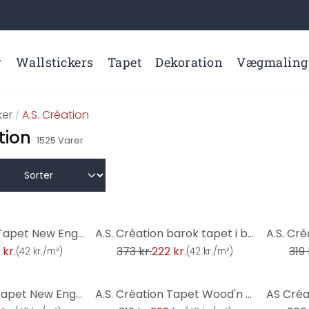
r
Wallstickers
Tapet
Dekoration
Vægmaling
er
A.S. Création
/
tion
1525
Varer
-40%
-30%
A.S. Création Tapet New England Beige, Brun, Rød
A.S. Création barok tapet i blå og sølv non-woven tapet i barokstil
 kr.
373 kr.
222 kr.
319 
(
42 kr./m²
)
(
42 kr./m²
)
-30%
-17%
A.S. Création tapet New England Beige, Blå, Brun
A.S. Création Tapet Wood'n Stone Grå, Sort