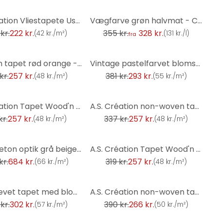
-8%
A.S. Création Vliestapete Used Look Tapete in Vint
Vægfarve grøn halvmat - COLOR Kitchen Sane Sage
kr.
222 kr.
355 kr.
328 kr.
(
42 kr./m²
)
(
131 kr./l
)
fra
-23%
mursten tapet rød orange - loft tapet industriel - fleece tapet mursten væg moderne
Vintage pastelfarvet blomstertapet - tapet med blomstermønster retro - ikke-vævet tapet
kr.
257 kr.
381 kr.
293 kr.
(
48 kr./m²
)
(
55 kr./m²
)
-24%
A.S. Création Tapet Wood'n Stone Beige, Brun, Grå
A.S. Création non-woven tapet BOS - sten look puds look petrol, guld
kr.
257 kr.
337 kr.
257 kr.
(
48 kr./m²
)
(
48 kr./m²
)
-19%
tapet beton optik grå beige - non-woven tapet beton & mursten Livingwalls - mat og glat
A.S. Création Tapet Wood'n Stone Beige, Brun, Grå
kr.
684 kr.
319 kr.
257 kr.
(
66 kr./m²
)
(
48 kr./m²
)
-32%
Ikke-vævet tapet med blomster gulgrøn - blomstertapet i retrostil - tapet med vintage mønster
A.S. Création non-woven tapet BOS - blomstret tapet brun, hvid, sølv, orange
kr.
302 kr.
390 kr.
266 kr.
(
57 kr./m²
)
(
50 kr./m²
)