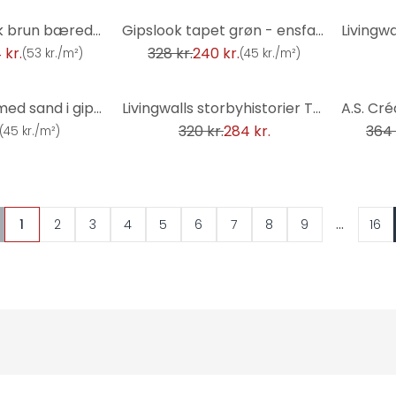
-27%
-34%
tapetstof look brun bæredygtig - non-woven tapet plains fra A.S. Création 386662
Gipslook tapet grøn - ensfarvet tapet med struktur - struktureret tapet
 kr.
328 kr.
240 kr.
(
53 kr./m²
)
(
45 kr./m²
)
-11%
-29%
Enkelt tapet med sand i gipslook - almindeligt tapet med struktur - struktureret tapet til at tage a
Livingwalls storbyhistorier THE WALL - tapet med steneffekt
320 kr.
284 kr.
364 
(
45 kr./m²
)
...
1
2
3
4
5
6
7
8
9
16