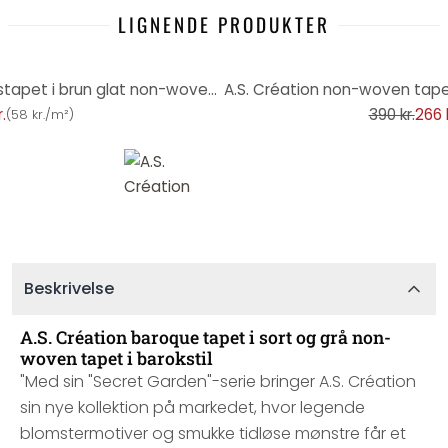
LIGNENDE PRODUKTER
-32%
A.S. Création moderne enhedstapet i brun glat non-woven tapet i mat let struktureret
r.
390 kr.
266 k
(
58 kr./m²
)
Beskrivelse
A.S. Création baroque tapet i sort og grå non-
woven tapet i barokstil
"Med sin "Secret Garden"-serie bringer A.S. Création
sin nye kollektion på markedet, hvor legende
blomstermotiver og smukke tidløse mønstre får et