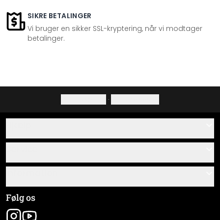
SIKRE BETALINGER
Vi bruger en sikker SSL-kryptering, når vi modtager
betalinger.
Privatlivspolitik
·
Fortrydelsesret
Hjælp
Kontakt
Service
Om os
Gavekort
Information
Spørgsmål & svar
Monteringsvejledninger
Almindelige forretningsbetingelser
Følg os
Materialeoversigt
Virksomhedsoplysninger