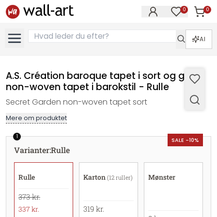
0
0
Varer i
Varer på øn
AI
A.S. Création baroque tapet i sort og grå
non-woven tapet i barokstil - Rulle
Secret Garden non-woven tapet sort
Mere om produktet
1
SALE -10%
Varianter
:
Rulle
Rulle
Karton
Mønster
(12 ruller)
373 kr.
319 kr.
337 kr.