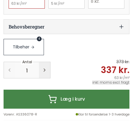
8 kr.
63 kr./m²
5 kr./m²
Behovsberegner
4
Tilbehør
373 kr.
Antal
337 kr.
63 kr./m²
inkl. moms excl. fragt
Læg i kurv
Varenr.
:
AS336078-R
Klar til forsendelse
: 1-3 hverdage