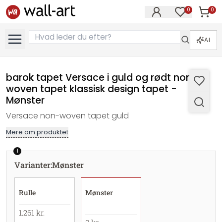
0
0
Varer i
Varer på øn
AI
barok tapet Versace i guld og rødt non-
woven tapet klassisk design tapet -
Mønster
Versace non-woven tapet guld
Mere om produktet
1
Varianter
:
Mønster
Rulle
Mønster
1.261 kr.