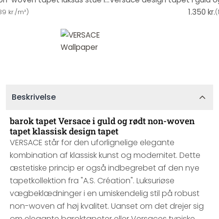
1.350 kr.
39 kr./m²
)
(
Beskrivelse
barok tapet Versace i guld og rødt non-woven
tapet klassisk design tapet
VERSACE står for den uforlignelige elegante
kombination af klassisk kunst og modernitet. Dette
æstetiske princip er også indbegrebet af den nye
tapetkollektion fra "A.S. Création". Luksuriøse
vægbeklædninger i en umiskendelig stil på robust
non-woven af høj kvalitet. Uanset om det drejer sig
om elegante baroktapeter eller Versaces typiske