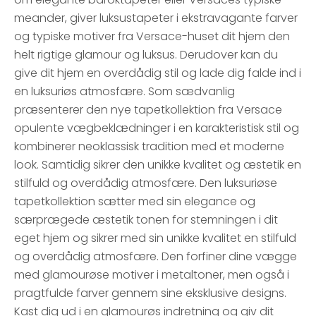
meander, giver luksustapeter i ekstravagante farver
og typiske motiver fra Versace-huset dit hjem den
helt rigtige glamour og luksus. Derudover kan du
give dit hjem en overdådig stil og lade dig falde ind i
en luksuriøs atmosfære. Som sædvanlig
præsenterer den nye tapetkollektion fra Versace
opulente vægbeklædninger i en karakteristisk stil og
kombinerer neoklassisk tradition med et moderne
look. Samtidig sikrer den unikke kvalitet og æstetik en
stilfuld og overdådig atmosfære. Den luksuriøse
tapetkollektion sætter med sin elegance og
særprægede æstetik tonen for stemningen i dit
eget hjem og sikrer med sin unikke kvalitet en stilfuld
og overdådig atmosfære. Den forfiner dine vægge
med glamourøse motiver i metaltoner, men også i
pragtfulde farver gennem sine eksklusive designs.
Kast dig ud i en glamourøs indretning og giv dit