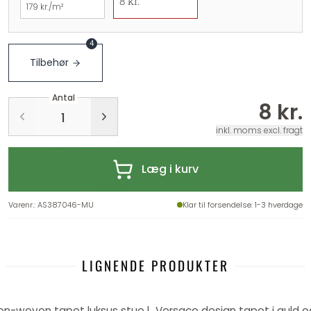
8 kr.
179 kr./m²
4
Tilbehør
Antal
8 kr.
inkl. moms excl. fragt
Læg i kurv
Varenr.
:
AS387046-MU
Klar til forsendelse
: 1-3 hverdage
LIGNENDE PRODUKTER
Versace design tapet i guld non-woven tapet luksus stue luksus stue