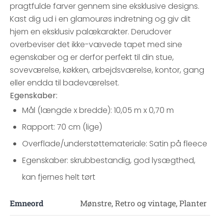
pragtfulde farver gennem sine eksklusive designs.
Kast dig ud i en glamourøs indretning og giv dit
hjem en eksklusiv palækarakter. Derudover
overbeviser det ikke-vævede tapet med sine
egenskaber og er derfor perfekt til din stue,
soveværelse, køkken, arbejdsværelse, kontor, gang
eller endda til badeværelset.
Egenskaber:
Mål (længde x bredde): 10,05 m x 0,70 m
Rapport: 70 cm (lige)
Overflade/understøttemateriale: Satin på fleece
Egenskaber: skrubbestandig, god lysægthed,
kan fjernes helt tørt
Emneord
Mønstre, Retro og vintage, Planter