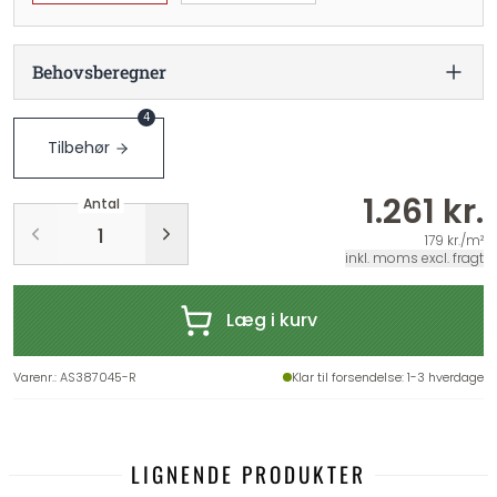
Behovsberegner
4
Tilbehør
1.261 kr.
Antal
179 kr./m²
inkl. moms excl. fragt
Læg i kurv
Varenr.
:
AS387045-R
Klar til forsendelse
: 1-3 hverdage
LIGNENDE PRODUKTER