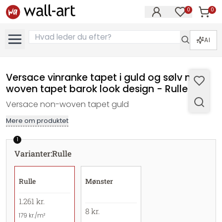
0
0
Varer i
Varer på øn
AI
Versace vinranke tapet i guld og sølv non-
woven tapet barok look design - Rulle
Versace non-woven tapet guld
Mere om produktet
1
Varianter
:
Rulle
Rulle
Mønster
1.261 kr.
8 kr.
179 kr./m²