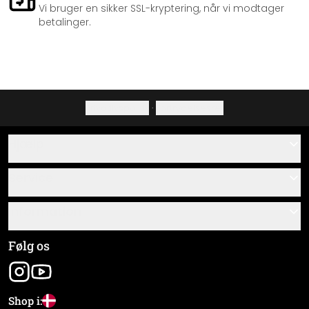
Vi bruger en sikker SSL-kryptering, når vi modtager
betalinger.
Privatlivspolitik
·
Fortrydelsesret
Hjælp
Kontakt
Service
Om os
Gavekort
Information
Spørgsmål & svar
Monteringsvejledninger
Almindelige forretningsbetingelser
Følg os
Materialeoversigt
Virksomhedsoplysninger
Pakkesporing
Forsendelse og betaling
Shop i: