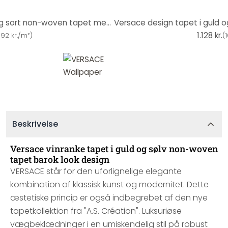
Versace design tapet i guld og sort non-woven tapet med blomstret medusa hoveder
1.128 kr.
192 kr./m²
)
(
Beskrivelse
Versace vinranke tapet i guld og sølv non-woven
tapet barok look design
VERSACE står for den uforlignelige elegante
kombination af klassisk kunst og modernitet. Dette
æstetiske princip er også indbegrebet af den nye
tapetkollektion fra "A.S. Création". Luksuriøse
vægbeklædninger i en umiskendelig stil på robust