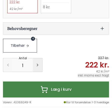
222 kr.
8 kr.
42 kr./m²
Behovsberegner
4
Tilbehør
337 kr.
Antal
222 kr.
42 kr./m²
inkl. moms excl. fragt
Læg i kurv
Varenr.
:
AS369249-R
Klar til forsendelse
: 1-3 hverdage