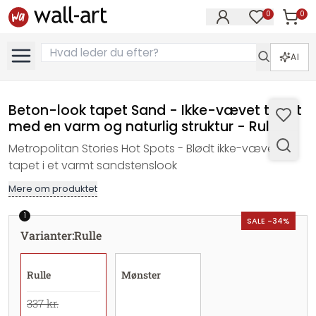
0
0
Varer i
Varer på øn
AI
Beton-look tapet Sand - Ikke-vævet tapet
med en varm og naturlig struktur - Rulle
Metropolitan Stories Hot Spots - Blødt ikke-vævet
tapet i et varmt sandstenslook
Mere om produktet
1
SALE -34%
Varianter
:
Rulle
Rulle
Mønster
337 kr.