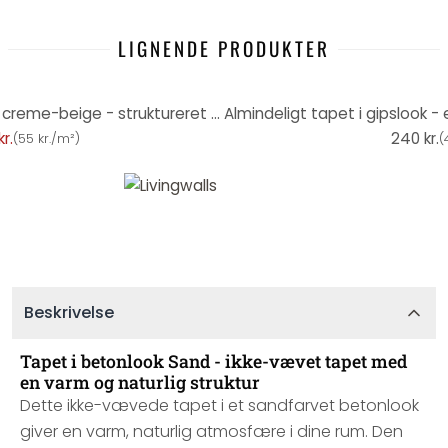
LIGNENDE PRODUKTER
Ikke-vævet tapet i betonlook creme-beige - struktureret tapet med gipskarakter
r.
240 kr.
(
55 kr./m²
)
(
Beskrivelse
Tapet i betonlook Sand - ikke-vævet tapet med
en varm og naturlig struktur
Dette ikke-vævede tapet i et sandfarvet betonlook
giver en varm, naturlig atmosfære i dine rum. Den