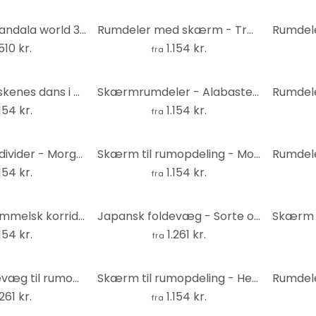
Rumdeler - Mandala world 3D , 5-delt - 225x172 cm
Rumdeler med skærm - Træhytte, 3-delt
.510 kr.
1.154 kr.
fra
Rumdeler - Fiskenes dans i den orientalske have, 3-delt
Skærmrumdeler - Alabaster wonder, 3-delt
.154 kr.
1.154 kr.
fra
Screen room divider - Morgen ved havet, 3-delt
Skærm til rumopdeling - Moderne kunsthåndværk, 3-delt
.154 kr.
1.154 kr.
fra
Rumdeler - Himmelsk korridor, 3-delt
Japansk foldevæg - Sorte og hvide blomster, 3-delt
.154 kr.
1.261 kr.
fra
Japansk foldevæg til rumopdeling - Vintage magnolier, 3-delt
Skærm til rumopdeling - Hellig cirkel, 3-delt
.261 kr.
1.154 kr.
fra