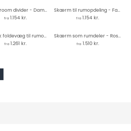
Screen room divider - Damekonfektion "Paris Confections pour Dames", 3-delt
Skærm til rumopdeling - Farverige fisk, 3-delt
1.154 kr.
1.154 kr.
fra
fra
Japansk foldevæg til rumopdeling - Love stone, 3-delt
Skærm som rumdeler - Rosenhave , 5-delt - 225x172 cm
1.261 kr.
1.510 kr.
fra
fra