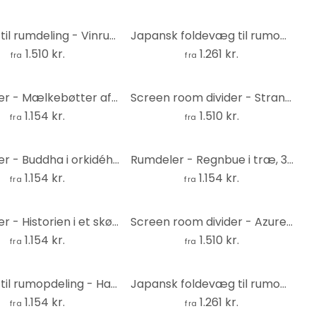
Skærm til rumdeling - Vinrute, 5-delt - 225x172 cm
Japansk foldevæg til rumopdeling - Solrig jungle, 3-delt
1.510 kr.
1.261 kr.
fra
fra
Rumdeler - Mælkebøtter af papir, 3-delt
Screen room divider - Strand i Mrzezyno, 5-delt - 225x172 cm
1.154 kr.
1.510 kr.
fra
fra
Rumdeler - Buddha i orkidéhaven, 3-delt
Rumdeler - Regnbue i træ, 3-delt
1.154 kr.
1.154 kr.
fra
fra
Rumdeler - Historien i et skørt, 3-delt
Screen room divider - Azure paradise, 5-delt - 225x172 cm
1.154 kr.
1.510 kr.
fra
fra
Skærm til rumopdeling - Harmony, 3-delt
Japansk foldevæg til rumopdeling - Retro magnolier, 3-delt
1.154 kr.
1.261 kr.
fra
fra