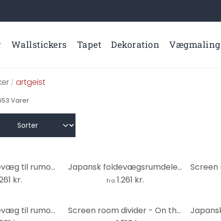
r
Wallstickers
Tapet
Dekoration
Vægmaling
er
artgeist
/
653
Varer
Japansk foldevæg til rumopdeling - Japansk stil: Fuji-bjerget, 3-delt
Japansk foldevægsrumdeler - Gyldne blomster, 3-delt
.261 kr.
1.261 kr.
fra
Japansk foldevæg til rumopdeling - Japansk stil: Drage, 3-delt
Screen room divider - On the beach - sepia, 5-delt - 225x172 cm