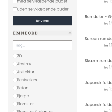
med selvklæbende puder
1
fra
uden selvklæbende puder
Anvend
1
fra
EMNEORD
1
fra
3D
Abstrakt
1
fra
Arkitektur
Bestsellers
Beton
1
fra
Bjerge
Blomster
1
Blomster & planter
fra