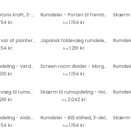
Rumdeler - Betons kraft, 3-delt
Rumdeler - Porten til fremtiden, 3-delt
.154 kr.
1.154 kr.
fra
Rumdeler - virvar af planter, 3-delt
Japansk foldevæg rumdeler - På jagt efter sindsro, 3-delt
.154 kr.
1.261 kr.
fra
Skærm til rumdeling - Verdenskort til børn , 5-delt - 225x172 cm
Screen room divider - Morgenskov, 3-delt
.510 kr.
1.154 kr.
fra
Japansk foldevæg til rumopdeling - Østens harmoni, 3-delt
Skærm til rumopdeling - Hvide blomster, 3-delt
.261 kr.
2.042 kr.
fra
Skærm til rumdeling - Alabaster Sea, 3-delt
Rumdeler - Blå stilhed, 3-delt - 135x172 cm
.154 kr.
1.154 kr.
fra