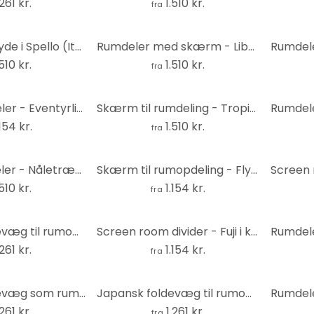
.261 kr.
1.510 kr.
fra
Rumdeler - Gyde i Spello (Italien) , 5-delt - 225x172 cm
Rumdeler med skærm - Liberation, 5-delt - 225x172 cm
.510 kr.
1.510 kr.
fra
Screen rumdeler - Eventyrlig skov, 3-delt
Skærm til rumdeling - Tropical island , 5-delt - 225x172 cm
.154 kr.
1.510 kr.
fra
Skærmrumdeler - Nåletræsskov , 5-delt - 225x172 cm
Skærm til rumopdeling - Flygtige øjeblikke, 3-delt
.510 kr.
1.154 kr.
fra
Japansk foldevæg til rumopdeling - Bjergskov, 3-delt
Screen room divider - Fuji i kirsebærtræets blomstrende ramme, 3-delt
.261 kr.
1.154 kr.
fra
Japansk foldevæg som rumdeler - Stor bølge i Kanagawa, 3-delt
Japansk foldevæg til rumopdeling - Stoisk ro, 3-delt
.261 kr.
1.261 kr.
fra