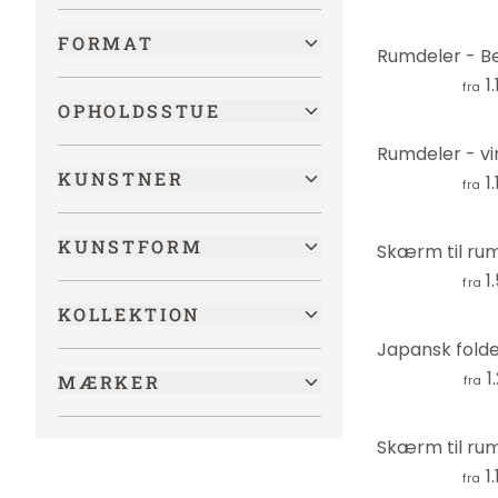
Historisk
FORMAT
Junglen
1
fra
Køretøjer
OPHOLDSSTUE
Kunst
Landskaber
KUNSTNER
1
fra
LGBTQIA+
KUNSTFORM
Mad og drikkevarer
1
Maritim
fra
KOLLEKTION
Metal-look
Mode & beauty
1
MÆRKER
fra
Mode og skønhed
Moderne
Mønstre
1
fra
Musik