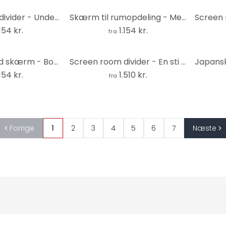
Screen room divider - Underholdning, 3-delt
Skærm til rumopdeling - Meditationer, 3-delt
.154 kr.
1.154 kr.
fra
Rumdeler med skærm - Bogparadis, 3-delt
Screen room divider - En sti til et magisk slot , 5-delt - 225x172 cm
.154 kr.
1.510 kr.
fra
Forrige
1
2
3
4
5
6
7
Næste