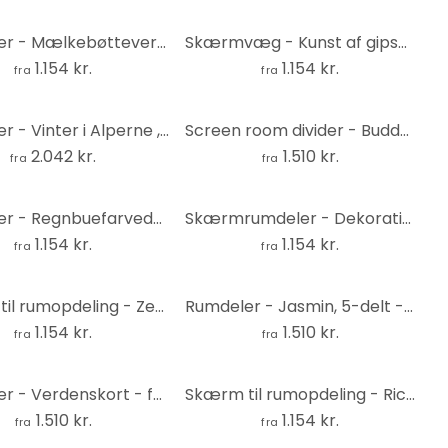
Rumdeler - Mælkebøtteverden, 3-delt - 135x172 cm
Skærmvæg - Kunst af gipsornamenter, 3-delt
1.154 kr.
1.154 kr.
fra
fra
Rumdeler - Vinter i Alperne , 5-delt - 225x172 cm
Screen room divider - Buddha smile (orange) , 5-delt - 225x172 cm
2.042 kr.
1.510 kr.
fra
fra
Rumdeler - Regnbuefarvede trekanter, 3-delt
Skærmrumdeler - Dekorativ sten, 3-delt
1.154 kr.
1.154 kr.
fra
fra
Skærm til rumopdeling - Zen-sten, 3-delt
Rumdeler - Jasmin, 5-delt - 225x172 cm
1.154 kr.
1.510 kr.
fra
fra
Rumdeler - Verdenskort - farverig geografi, 5-delt - 225x172 cm
Skærm til rumopdeling - Richness of spirit, 3-delt
1.510 kr.
1.154 kr.
fra
fra