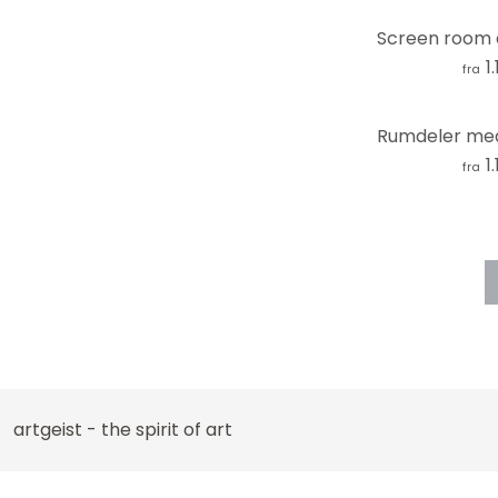
Solnedgange
1
Sort og hvid
fra
Sport
Sten
1
fra
Stoffet
Strand
Striber
Teknologi
Trælook
Verdenskort
Videnskab
Wellness
artgeist - the spirit of art