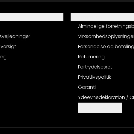
Information
Almindelige forretnings
svejledninger
Virksomhedsoplysninge
versigt
Forsendelse og betalin
ing
Returnering
Fortrydelsesret
Privatlivspolitik
Garanti
Ydeevnedeklaration / 
Cookie-indstillinger