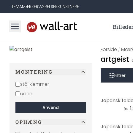
TEMA
MÆRKER
VÆRELSER
KUNSTNERE
Billede
Forside
Mærk
/
artgeist
MONTERING
Filtrer
stål klemmer
uden
Anvend
1
fra
OPHÆNG