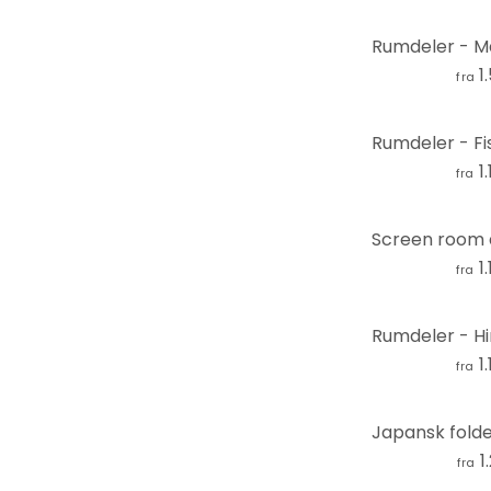
Naturen
Ordsprog
1
fra
Palmer
Personligheder
1
Planter
fra
Religion og kultur
Retro og vintage
1
fra
Romatik og kærlighed
Rum og stjerner
Shabby
1
fra
Skov & træer
Skove og træer
Skylines
1
fra
Søer & Have