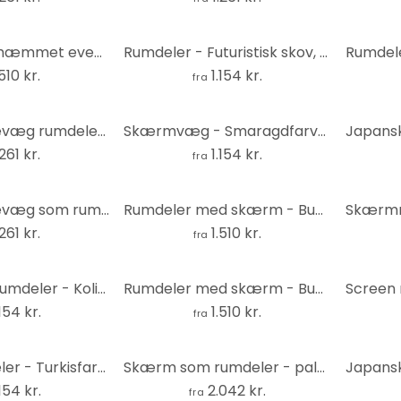
Rumdeler - Uhæmmet eventyr, 5-delt - 225x172 cm
Rumdeler - Futuristisk skov, 3-delt
.510 kr.
1.154 kr.
fra
Japansk foldevæg rumdeler - teenagerum, 3-delt
Skærmvæg - Smaragdfarvet farvet glas, 3-delt
.261 kr.
1.154 kr.
fra
Japansk foldevæg som rumdeler - Grå mandala, 3-delt
Rumdeler med skærm - Buddha, 5-delt - 225x172 cm
.261 kr.
1.510 kr.
fra
Skærm som rumdeler - Kolibrier og blomster, 3-delt
Rumdeler med skærm - Buddha-smil , 5-delt - 225x172 cm
.154 kr.
1.510 kr.
fra
Skærmrumdeler - Turkisfarvet beton, 3-delt
Skærm som rumdeler - paladsvæg , 5-delt - 225x172 cm
.154 kr.
2.042 kr.
fra