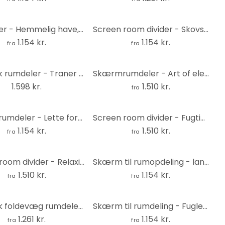
Rumdeler - Hemmelig have, 3-delt
Screen room divider - Skovsø, 3-delt
1.154 kr.
1.154 kr.
fra
fra
Japansk rumdeler - Traner om natten, 5-delt
Skærmrumdeler - Art of elegance, 5-delt - 225x172 cm
1.598 kr.
1.510 kr.
fra
Skærmrumdeler - Lette former, 3-delt
Screen room divider - Fugtig skov , 5-delt - 225x172 cm
1.154 kr.
1.510 kr.
fra
fra
Screen room divider - Relaxing on the beach , 5-delt - 225x172 cm
Skærm til rumopdeling - landsted, 3-delt
1.510 kr.
1.154 kr.
fra
fra
Japansk foldevæg rumdeler - Blomstereng, 3-delt
Skærm til rumdeling - Fuglesang, 3-delt
1.261 kr.
1.154 kr.
fra
fra