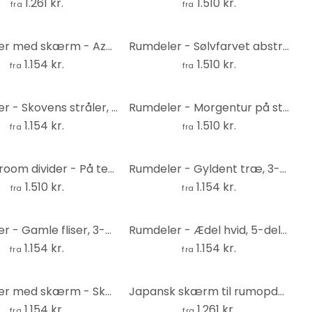
1.261 kr.
1.510 kr.
fra
fra
Rumdeler med skærm - Azurblåt spejl, 3-delt
Rumdeler - Sølvfarvet abstraktion, 5-delt - 225x172 cm
1.154 kr.
1.510 kr.
fra
fra
Rumdeler - Skovens stråler, 3-delt
Rumdeler - Morgentur på stranden , 5-delt - 225x172 cm
1.154 kr.
1.510 kr.
fra
fra
Screen room divider - På terrassen , 5-delt - 225x172 cm
Rumdeler - Gyldent træ, 3-delt
1.510 kr.
1.154 kr.
fra
fra
Rumdeler - Gamle fliser, 3-delt
Rumdeler - Ædel hvid, 5-delt - 225x172 cm
1.154 kr.
1.154 kr.
fra
fra
Rumdeler med skærm - Skoveng, 3-delt
Japansk skærm til rumopdeling - Japansk stil: Bambus, 3-delt
1.154 kr.
1.261 kr.
fra
fra