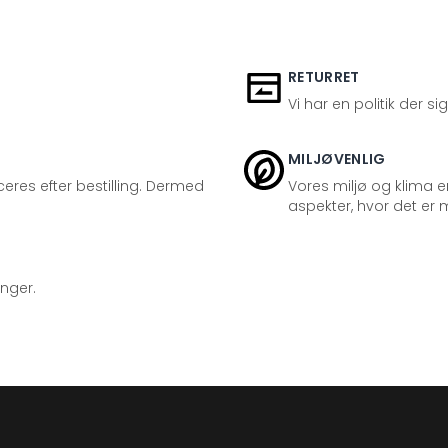
RETURRET
Vi har en politik der s
MILJØVENLIG
eres efter bestilling. Dermed
Vores miljø og klima er
aspekter, hvor det er m
inger.