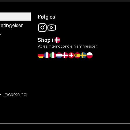
Følg os
betingelser
r
Shop i:
g
Vores internationale hjemmesider
CE-mærkning