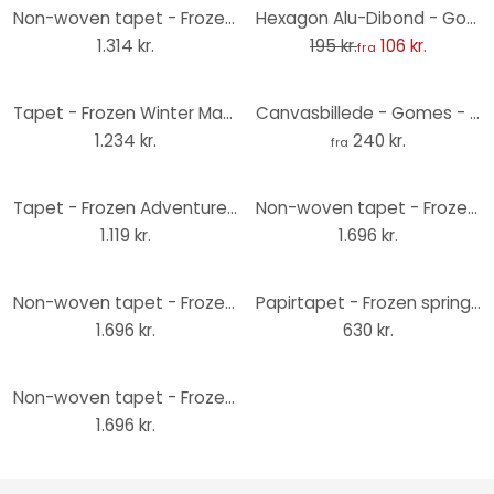
-46%
Non-woven tapet - Frozen Spirit Of Wonder - 250 x 250 cm
Hexagon Alu-Dibond - Gomes - Elsa Frost legetøj
1.314 kr.
195 kr.
106 kr.
fra
Tapet - Frozen Winter Magic - 200 x 280 cm
Canvasbillede - Gomes - Elsa legetøj
1.234 kr.
240 kr.
fra
Tapet - Frozen Adventure - 150 x 280 cm
Non-woven tapet - Frozen Autumn Forest - 400 x 280 cm
1.119 kr.
1.696 kr.
Non-woven tapet - Frozen Autumn Glade - 400 x 280 cm
Papirtapet - Frozen spring is coming - 184 x 254 cm
1.696 kr.
630 kr.
Non-woven tapet - Frozen Natural Spirit - 400 x 280 cm
1.696 kr.