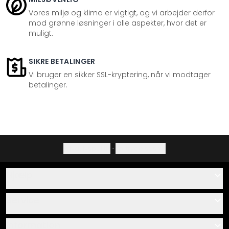
Vores miljø og klima er vigtigt, og vi arbejder derfor
mod grønne løsninger i alle aspekter, hvor det er
muligt.
SIKRE BETALINGER
Vi bruger en sikker SSL-kryptering, når vi modtager
betalinger.
Privatlivspolitik
·
Fortrydelsesret
Hjælp
Kontakt
Service
Om os
Gavekort
Information