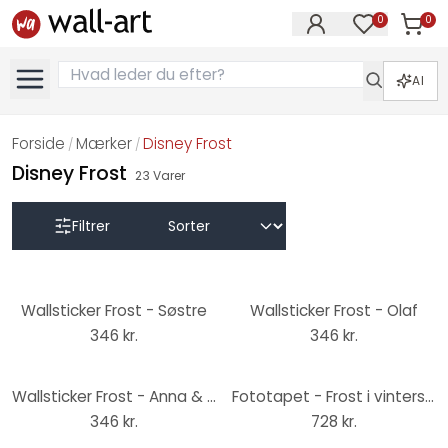
0
0
Varer i
Varer på øn
AI
Forside
Mærker
Disney Frost
/
/
Disney Frost
23
Varer
Filtrer
Wallsticker Frost - Søstre
Wallsticker Frost - Olaf
346 kr.
346 kr.
Wallsticker Frost - Anna & Elsa, 15 dele
Fototapet - Frost i vinterskoven
346 kr.
728 kr.