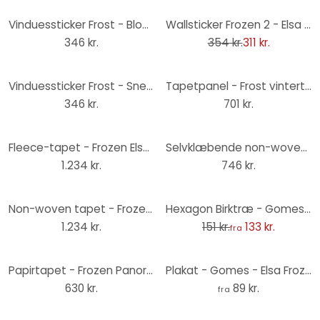
-12%
Vinduessticker Frost - Blomster
Wallsticker Frozen 2 - Elsa i vandfarver
346 kr.
354 kr.
311 kr.
Vinduessticker Frost - Snefnug
Tapetpanel - Frost vintertåge
346 kr.
701 kr.
Fleece-tapet - Frozen Elsa's Magic - 200 x 280 cm
Selvklæbende non-woven tapet - Frozen 2 Winter is coming - 125 x 125 cm
1.234 kr.
746 kr.
-12%
Non-woven tapet - Frozen Abstract Arendelle - 200 x 280 cm
Hexagon Birktræ - Gomes - Elsa Frost legetøj
1.234 kr.
151 kr.
133 kr.
fra
Papirtapet - Frozen Panorama - 368 x 127 cm
Plakat - Gomes - Elsa Frozen legetøj
630 kr.
89 kr.
fra