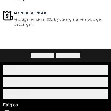
SIKRE BETALINGER
Vi bruger en sikker SSL-kryptering, når vi modtager
betalinger.
Privatlivspolitik
·
Fortrydelsesret
Hjælp
Kontakt
Service
Om os
Gavekort
Information
Spørgsmål & svar
Monteringsvejledninger
Almindelige forretningsbetingelser
Følg os
Materialeoversigt