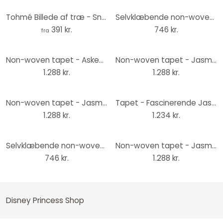
Tohmé Billede af træ - Snehvide - Rund
Selvklæbende non-woven tapet - Jasmin Elegant MInt - 125 x 125 cm
391 kr.
746 kr.
fra
Non-woven tapet - Askepot Blomst - 200 x 280 cm
Non-woven tapet - Jasmin farvede blomster - 200 x 280 cm
1.288 kr.
1.288 kr.
Non-woven tapet - Jasmin silhuet - 200 x 280 cm
Tapet - Fascinerende Jasmin - 200 x 280 cm
1.288 kr.
1.234 kr.
Selvklæbende non-woven tapet - Belle Spirit of Autumn - 125 x 125 cm
Non-woven tapet - Jasmin blege blomster - 200 x 280 cm
746 kr.
1.288 kr.
Disney Princess Shop