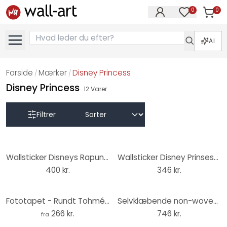
0
0
Varer i
Varer på øn
AI
Forside
Mærker
Disney Princess
/
/
Disney Princess
12
Varer
Filtrer
Wallsticker Disneys Rapunzel, 15 dele
Wallsticker Disney Prinsessedrøm - Askepot
400 kr.
346 kr.
Fototapet - Rundt Tohmé - Snehvide - vliesetapet/selvklæbende non-woven tapet
Selvklæbende non-woven tapet - Cinderella Pastel Dreams - 125 x 125 cm
266 kr.
746 kr.
fra