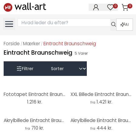
0
0
Varer i
Varer på øn
AI
Forside
Mærker
Eintracht Braunschweig
/
/
Eintracht Braunschweig
5
Varer
Filtrer
Fototapet Eintracht Braunschweig Tribune Panorama
XXL Billede Eintracht Braunschweig Tribune Panorama
1.216 kr.
1.421 kr.
fra
Akrylbillede Eintracht Braunschweig stadion - Panorama
Akrylbillede Eintracht Braunschweig mesterskabshold 1967
710 kr.
444 kr.
fra
fra