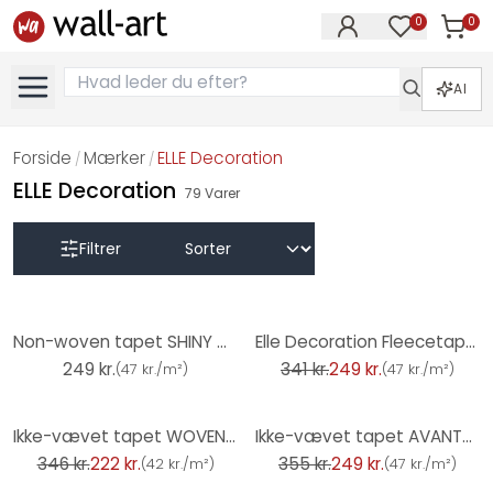
0
0
Varer i
Varer på øn
AI
Forside
Mærker
ELLE Decoration
/
/
ELLE Decoration
79
Varer
Filtrer
-27%
Non-woven tapet SHINY CONCRETE Elle Decoration 4, blå
Elle Decoration Fleecetapet Guld
249 kr.
341 kr.
249 kr.
(
47 kr./m²
)
(
47 kr./m²
)
-36%
-30%
Ikke-vævet tapet WOVEN Elle Decoration 4, beige
Ikke-vævet tapet AVANTGARDE Elle Decoration 4, benzin
346 kr.
222 kr.
355 kr.
249 kr.
(
42 kr./m²
)
(
47 kr./m²
)