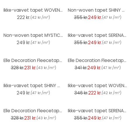
-30%
Ikke-vævet tapet WOVEN Elle Decoration 4, blå
Non-woven tapet SHINY CONCRETE Elle Decoration 4, okkerfarvet
222 kr.
355 kr.
249 kr.
(
42 kr./m²
)
(
47 kr./m²
)
-30%
Non-woven tapet MYSTIC SPELL Elle Decoration 4, lysegrå
Ikke-vævet tapet SERENADE Elle Decoration 4, terracotta
249 kr.
355 kr.
249 kr.
(
47 kr./m²
)
(
47 kr./m²
)
-30%
-27%
Elle Decoration Fleecetapet Hvid
Elle Decoration Fleecetapet Rosa
328 kr.
231 kr.
341 kr.
249 kr.
(
43 kr./m²
)
(
47 kr./m²
)
-36%
Ikke-vævet tapet SHINY CONCRETE Elle Decoration 4, beige
Ikke-vævet tapet WOVEN Elle Decoration 4, hvid
249 kr.
346 kr.
222 kr.
(
47 kr./m²
)
(
42 kr./m²
)
-30%
-30%
Elle Decoration Fleecetapet Turkis
Ikke-vævet tapet SERENADE Elle Decoration 4, benzin
328 kr.
231 kr.
355 kr.
249 kr.
(
43 kr./m²
)
(
47 kr./m²
)