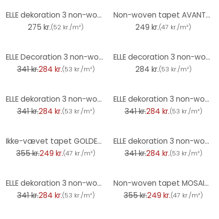
ELLE dekoration 3 non-woven tapet grå
Non-woven tapet AVANTGARDE Elle Decoration 4, lysegrå
275 kr.
249 kr.
(
52 kr./m²
)
(
47 kr./m²
)
-17%
ELLE Decoration 3 non-woven tapet hvid
ELLE decoration 3 non-woven tapet beige
341 kr.
284 kr.
284 kr.
(
53 kr./m²
)
(
53 kr./m²
)
-17%
-17%
ELLE dekoration 3 non-woven tapet grå
ELLE dekoration 3 non-woven tapet sort
341 kr.
284 kr.
341 kr.
284 kr.
(
53 kr./m²
)
(
53 kr./m²
)
-30%
-17%
Ikke-vævet tapet GOLDEN GROVE Elle Decoration 4, guld
ELLE dekoration 3 non-woven tapet beige
355 kr.
249 kr.
341 kr.
284 kr.
(
47 kr./m²
)
(
53 kr./m²
)
-17%
-30%
ELLE dekoration 3 non-woven tapet grå
Non-woven tapet MOSAIQUE Elle Decoration 4, lysegrå
341 kr.
284 kr.
355 kr.
249 kr.
(
53 kr./m²
)
(
47 kr./m²
)