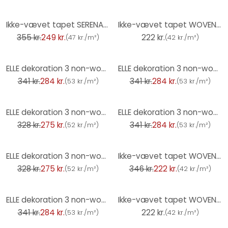
-30%
Ikke-vævet tapet SERENADE Elle Decoration 4, beige
Ikke-vævet tapet WOVEN Elle Decoration 4, grå
355 kr.
249 kr.
222 kr.
(
47 kr./m²
)
(
42 kr./m²
)
-17%
-17%
ELLE dekoration 3 non-woven tapet sort
ELLE dekoration 3 non-woven tapet sort
341 kr.
284 kr.
341 kr.
284 kr.
(
53 kr./m²
)
(
53 kr./m²
)
-16%
-17%
ELLE dekoration 3 non-woven tapet creme
ELLE dekoration 3 non-woven tapet beige
328 kr.
275 kr.
341 kr.
284 kr.
(
52 kr./m²
)
(
53 kr./m²
)
-16%
-36%
ELLE dekoration 3 non-woven tapet hvid
Ikke-vævet tapet WOVEN Elle Decoration 4, lysegrå
328 kr.
275 kr.
346 kr.
222 kr.
(
52 kr./m²
)
(
42 kr./m²
)
-17%
ELLE dekoration 3 non-woven tapet hvid
Ikke-vævet tapet WOVEN Elle Decoration 4, taupe
341 kr.
284 kr.
222 kr.
(
53 kr./m²
)
(
42 kr./m²
)