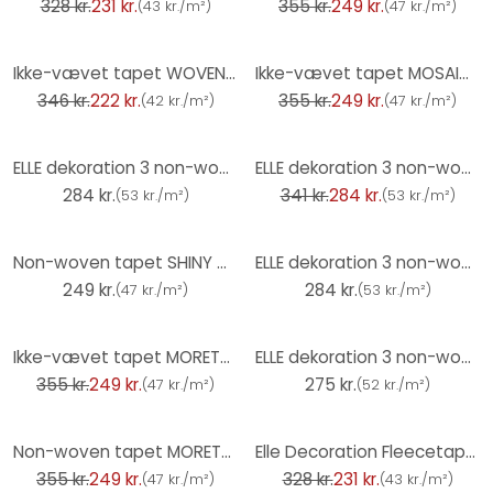
328 kr.
231 kr.
355 kr.
249 kr.
(
43 kr./m²
)
(
47 kr./m²
)
-36%
-30%
Ikke-vævet tapet WOVEN Elle Decoration 4, benzin
Ikke-vævet tapet MOSAIQUE Elle Decoration 4, beige
346 kr.
222 kr.
355 kr.
249 kr.
(
42 kr./m²
)
(
47 kr./m²
)
-17%
ELLE dekoration 3 non-woven tapet sort
ELLE dekoration 3 non-woven tapet hvid
284 kr.
341 kr.
284 kr.
(
53 kr./m²
)
(
53 kr./m²
)
Non-woven tapet SHINY CONCRETE Elle Decoration 4, lysegrå
ELLE dekoration 3 non-woven tapet hvid
249 kr.
284 kr.
(
47 kr./m²
)
(
53 kr./m²
)
-30%
Ikke-vævet tapet MORETTA Elle Decoration 4, taupe
ELLE dekoration 3 non-woven tapet creme
355 kr.
249 kr.
275 kr.
(
47 kr./m²
)
(
52 kr./m²
)
-30%
-30%
Non-woven tapet MORETTA Elle Decoration 4, blå
Elle Decoration Fleecetapet Grå
355 kr.
249 kr.
328 kr.
231 kr.
(
47 kr./m²
)
(
43 kr./m²
)