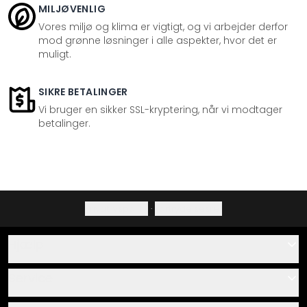
MILJØVENLIG
Vores miljø og klima er vigtigt, og vi arbejder derfor
mod grønne løsninger i alle aspekter, hvor det er
muligt.
SIKRE BETALINGER
Vi bruger en sikker SSL-kryptering, når vi modtager
betalinger.
Privatlivspolitik
·
Fortrydelsesret
Hjælp
Kontakt
Service
Om os