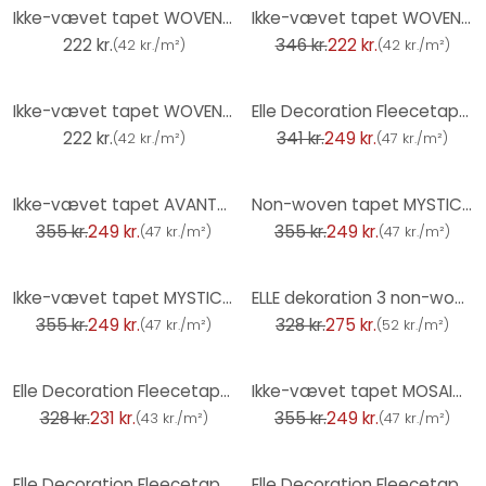
-36%
Ikke-vævet tapet WOVEN Elle Decoration 4, creme
Ikke-vævet tapet WOVEN Elle Decoration 4, guld
222 kr.
346 kr.
222 kr.
(
42 kr./m²
)
(
42 kr./m²
)
-27%
Ikke-vævet tapet WOVEN Elle Decoration 4, lys taupe
Elle Decoration Fleecetapet Lysegrå
222 kr.
341 kr.
249 kr.
(
42 kr./m²
)
(
47 kr./m²
)
-30%
-30%
Ikke-vævet tapet AVANTGARDE Elle Decoration 4, blå
Non-woven tapet MYSTIC SPELL Elle Decoration 4, benzin
355 kr.
249 kr.
355 kr.
249 kr.
(
47 kr./m²
)
(
47 kr./m²
)
-30%
-16%
Ikke-vævet tapet MYSTIC SPELL Elle Decoration 4, taupe
ELLE dekoration 3 non-woven tapet grå
355 kr.
249 kr.
328 kr.
275 kr.
(
47 kr./m²
)
(
52 kr./m²
)
-30%
-30%
Elle Decoration Fleecetapet Beige
Ikke-vævet tapet MOSAIQUE Elle Decoration 4, taupe
328 kr.
231 kr.
355 kr.
249 kr.
(
43 kr./m²
)
(
47 kr./m²
)
-30%
-30%
Elle Decoration Fleecetapet Guld
Elle Decoration Fleecetapet Sort