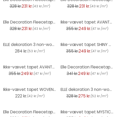
328 kr.
231 kr.
328 kr.
231 kr.
(
43 kr./m²
)
(
43 kr./m²
)
-30%
-30%
Elle Decoration Fleecetapet Grå
Ikke-vævet tapet AVANTGARDE Elle Decoration 4, creme
328 kr.
231 kr.
355 kr.
249 kr.
(
43 kr./m²
)
(
47 kr./m²
)
-30%
ELLE dekoration 3 non-woven tapet grøn
Ikke-vævet tapet SHINY CONCRETE Elle Decoration 4, taupe
284 kr.
355 kr.
249 kr.
(
53 kr./m²
)
(
47 kr./m²
)
-30%
-27%
Ikke-vævet tapet AVANTGARDE Elle Decoration 4, guld
Elle Decoration Fleecetapet Antracitgrå
355 kr.
249 kr.
341 kr.
249 kr.
(
47 kr./m²
)
(
47 kr./m²
)
-16%
Ikke-vævet tapet WOVEN Elle Decoration 4, grøn
ELLE dekoration 3 non-woven tapet beige
222 kr.
328 kr.
275 kr.
(
42 kr./m²
)
(
52 kr./m²
)
-30%
-30%
Elle Decoration Fleecetapet Taupe
Ikke-vævet tapet MYSTIC SPELL Elle Decoration 4, terracotta