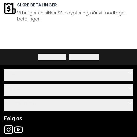
SIKRE BETALINGER
Vi bruger en sikker SSL-kryptering, når vi modtager
betalinger.
Privatlivspolitik
·
Fortrydelsesret
Hjælp
Kontakt
Service
Om os
Gavekort
Information
Spørgsmål & svar
Monteringsvejledninger
Almindelige forretningsbetingelser
Følg os
Materialeoversigt
Virksomhedsoplysninger
Pakkesporing