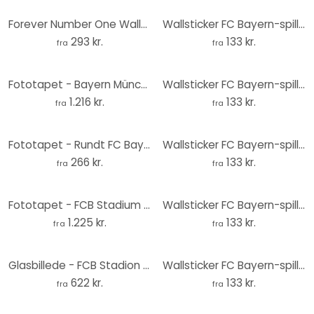
Forever Number One Wallsticker
Wallsticker FC Bayern-spiller Harry Kane 2025/26
293 kr.
133 kr.
fra
fra
Fototapet - Bayern München Allianz Arena
Wallsticker FC Bayern-spiller Michael Olise 2025/26
1.216 kr.
133 kr.
fra
fra
Fototapet - Rundt FC Bayern Stadion Choreo om dagen - vliesetapet/selvklæbende non-woven tapet
Wallsticker FC Bayern-spiller Manuel Neuer 2025/26
266 kr.
133 kr.
fra
fra
Fototapet - FCB Stadium Red White
Wallsticker FC Bayern-spiller Jamal Musiala 2025/26
1.225 kr.
133 kr.
fra
fra
Glasbillede - FCB Stadion By Night
Wallsticker FC Bayern-spiller Luis Diaz 2025/26
622 kr.
133 kr.
fra
fra