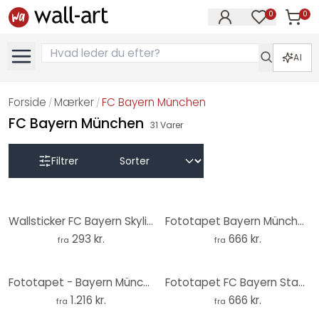
0
0
Varer i
Varer på øn
AI
Forside
Mærker
FC Bayern München
/
/
FC Bayern München
31
Varer
Filtrer
Wallsticker FC Bayern Skyline - München mit Logo fa
Fototapet Bayern München Stadion Choreo Pack Ma
293 kr.
666 kr.
fra
fra
Fototapet - Bayern München Stadion Choreo Immer Weiter
Fototapet FC Bayern Stadion Choreo om dagen
1.216 kr.
666 kr.
fra
fra