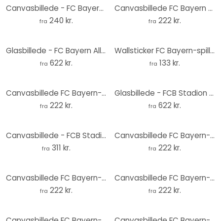
Canvasbillede - FC Bayern Allianz Arena
Canvasbillede FC Bayern holdbillede 2025/26
240 kr.
222 kr.
fra
fra
Glasbillede - FC Bayern Allianz Arena
Wallsticker FC Bayern-spiller Joshua Kimmich 2025/26
622 kr.
133 kr.
fra
fra
Canvasbillede FC Bayern-spiller Michael Olise 2025/26
Glasbillede - FCB Stadion Red White
222 kr.
622 kr.
fra
fra
Canvasbillede - FCB Stadion By Night
Canvasbillede FC Bayern-spiller Harry Kane 2025/26
311 kr.
222 kr.
fra
fra
Canvasbillede FC Bayern-spiller Manuel Neuer 2025/26
Canvasbillede FC Bayern-spiller Jamal Musiala 2025/26
222 kr.
222 kr.
fra
fra
Canvasbillede FC Bayern-spiller Joshua Kimmich 2025/26
Canvasbillede FC Bayern-spiller Luis Diaz 2025/26