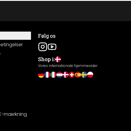
Følg os
betingelser
r
Shop i:
g
Vores internationale hjemmesider
CE-mærkning