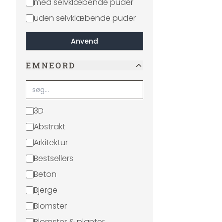
med selvklæbende puder
uden selvklæbende puder
Anvend
EMNEORD
3D
Abstrakt
Arkitektur
Bestsellers
Beton
Bjerge
Blomster
Blomster & planter