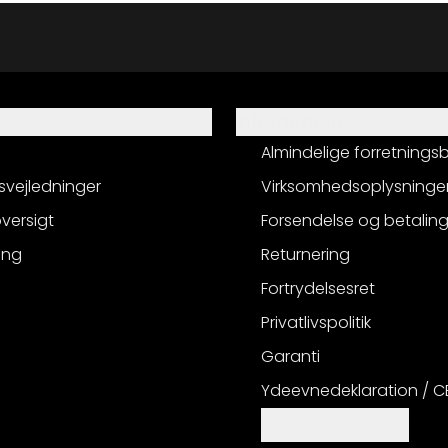
Information
Almindelige forretnings
svejledninger
Virksomhedsoplysninge
versigt
Forsendelse og betalin
ing
Returnering
Fortrydelsesret
Privatlivspolitik
Garanti
Ydeevnedeklaration / 
Cookie-indstillinger