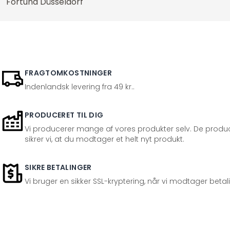
Fortuna Düsseldorf
Naturen
Ordsprog
Palmer
Personligheder
FRAGTOMKOSTNINGER
Planter
Indenlandsk levering fra 49 kr..
Religion og kultur
Retro og vintage
PRODUCERET TIL DIG
Vi producerer mange af vores produkter selv. De produc
Romatik og kærlighed
sikrer vi, at du modtager et helt nyt produkt.
Rum og stjerner
Shabby
SIKRE BETALINGER
Skov & træer
Vi bruger en sikker SSL-kryptering, når vi modtager betal
Skove og træer
Skylines
Søer & Have