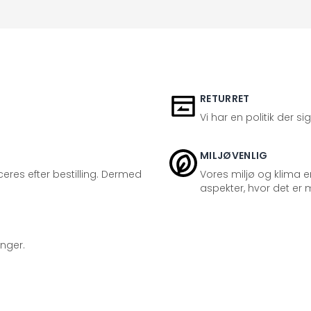
RETURRET
Vi har en politik der s
MILJØVENLIG
eres efter bestilling. Dermed
Vores miljø og klima er
aspekter, hvor det er m
inger.