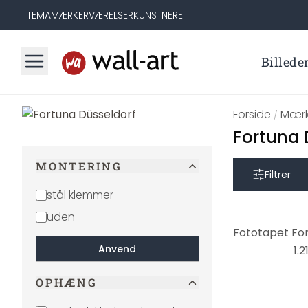
TEMA
MÆRKER
VÆRELSER
KUNSTNERE
Billede
Forside
Mærk
/
Fortuna 
MONTERING
Filtrer
stål klemmer
uden
Anvend
1.2
OPHÆNG