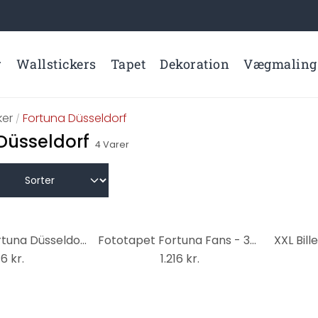
r
Wallstickers
Tapet
Dekoration
Vægmaling
er
Fortuna Düsseldorf
/
Düsseldorf
4
Varer
Fototapet Fortuna Düsseldorf Stadion hjørne flag 3
Fototapet Fortuna Fans - 384x260 cm
16 kr.
1.216 kr.