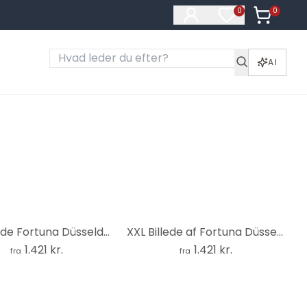
0
Varer i ku
0
Varer på ønske
AI
XXL Billede Fortuna Düsseldorf stadion hjørneflag
XXL Billede af Fortuna Düsseldorfs stadion indvendigt
1.421 kr.
1.421 kr.
fra
fra