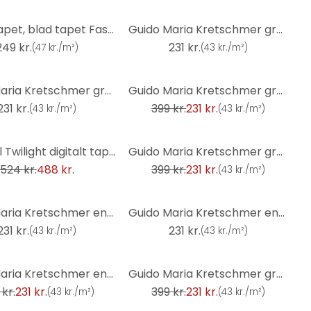
ranke tapet, blad tapet Fashion for Walls 4 af Guido Maria Kretschmer bronze
Guido Maria Kretschmer grafisk tapet Woven Whisper Fashion for Walls 5 beige
249 kr.
231 kr.
(
47 kr./m²
)
(
43 kr./m²
)
-42%
Guido Maria Kretschmer grafisk tapet Concrete Illusion Fashion for Walls 5 light taupe
Guido Maria Kretschmer grafisk tapet Twill Fashion for Walls 5 sort
231 kr.
399 kr.
231 kr.
(
43 kr./m²
)
(
43 kr./m²
)
-42%
Tropical Twilight digitalt tapet i 1,5x2,7 m Fashion for Walls 4 af Guido Maria Kretschmer
Guido Maria Kretschmer grafisk tapet Woven Whisper Fashion for Walls 5 light taupe
524 kr.
488 kr.
399 kr.
231 kr.
(
43 kr./m²
)
Guido Maria Kretschmer enhedstapet Echo & Soft Loom Fashion for Walls 5 lys taupe
Guido Maria Kretschmer enhedstapet Echo & Soft Loom Fashion for Walls 5 creme
231 kr.
231 kr.
(
43 kr./m²
)
(
43 kr./m²
)
-42%
Guido Maria Kretschmer enhedstapet Echo & Soft Loom Fashion for Walls 5 sølv
Guido Maria Kretschmer grafisk tapet Twill Fashion for Walls 5 blå
kr.
231 kr.
399 kr.
231 kr.
(
43 kr./m²
)
(
43 kr./m²
)