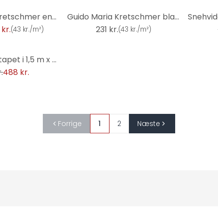
-7%
Guido Maria Kretschmer enhedstapet Echo & Soft Loom Fashion for Walls 5 turkis
Guido Maria Kretschmer bladmotiv tapet Yamato Fashion for Walls 5 rød
 kr.
231 kr.
(
43 kr./m²
)
(
43 kr./m²
)
Molina digital tapet i 1,5 m x 2,7 m Fashion for Walls 4 af Guido Maria Kretschmer
.
488 kr.
Forrige
1
2
Næste