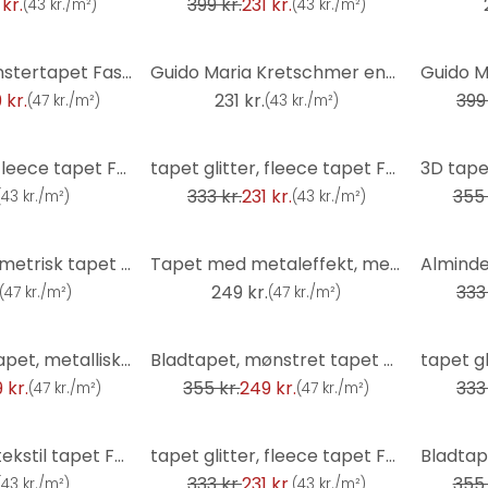
 kr.
399 kr.
231 kr.
(
43 kr./m²
)
(
43 kr./m²
)
-42%
3D tapet, mønstertapet Fashion for Walls 4 af Guido Maria Kretschmer grøn
Guido Maria Kretschmer enhedstapet Echo & Soft Loom Fashion for Walls 5 rød
 kr.
231 kr.
399 
(
47 kr./m²
)
(
43 kr./m²
)
-31%
-30%
tapet glitter, fleece tapet Fashion for Walls 4 af Guido Maria Kretschmer lilla
tapet glitter, fleece tapet Fashion for Walls 4 af Guido Maria Kretschmer grøn
333 kr.
231 kr.
355 
(
43 kr./m²
)
(
43 kr./m²
)
-31%
3D tapet, geometrisk tapet Fashion for Walls 4 af Guido Maria Kretschmer sort
Tapet med metaleffekt, metallisk tapet Fashion for Walls 4 af Guido Maria Kretschmer beige
249 kr.
333 
(
47 kr./m²
)
(
47 kr./m²
)
-30%
-31%
Metaloptisk tapet, metallisk tapet Fashion for Walls 4 af Guido Maria Kretschmer bronze
Bladtapet, mønstret tapet Fashion for Walls 4 af Guido Maria Kretschmer cream
 kr.
355 kr.
249 kr.
333 
(
47 kr./m²
)
(
47 kr./m²
)
-31%
-30%
tapet glitter, tekstil tapet Fashion for Walls 4 af Guido Maria Kretschmer bronze
tapet glitter, fleece tapet Fashion for Walls 4 af Guido Maria Kretschmer bronze
333 kr.
231 kr.
355 
(
43 kr./m²
)
(
43 kr./m²
)