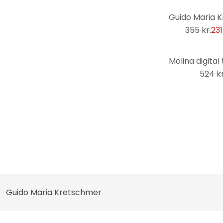
-35%
Solnedgange
355 kr.
231
Sort og hvid
Sport
-7%
Sten
524 kr
Stoffet
Strand
Striber
Teknologi
Trælook
Verdenskort
Videnskab
Wellness
Guido Maria Kretschmer