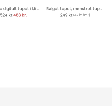
Snehvide digitalt tapet i 1,5 m x 2,7 m Fashion for Walls 4 af Guido Maria Kretschmer
Bølget tapet, mønstret tapet Fashion for Walls 4 af Guido Maria Kretschmer beige
524 kr.
488 kr.
249 kr.
(
47 kr./m²
)