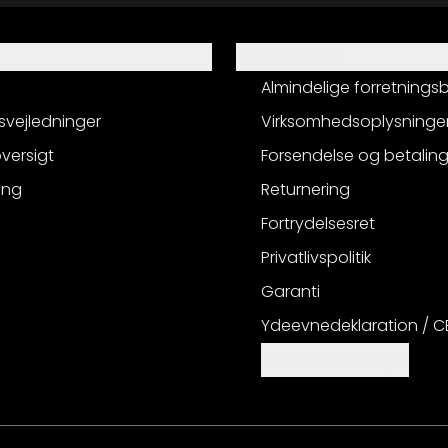
Information
Almindelige forretnings
svejledninger
Virksomhedsoplysninge
versigt
Forsendelse og betalin
ing
Returnering
Fortrydelsesret
Privatlivspolitik
Garanti
Ydeevnedeklaration / 
Cookie-indstillinger