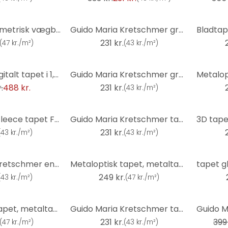
3D tapet, geometrisk vægbeklædning Fashion for Walls 4 af Guido Maria Kretschmer sølv
Guido Maria Kretschmer grafisk tapet Waves of Light Fashion for Walls 5 turkis
231 kr.
(
47 kr./m²
)
(
43 kr./m²
)
Misty Mood digitalt tapet i 1,5 m x 2,7 m Fashion for Walls 4 af Guido Maria Kretschmer
Guido Maria Kretschmer grafisk tapet Shift Fashion for Walls 5 light taupe
.
488 kr.
231 kr.
(
43 kr./m²
)
tapet glitter, fleece tapet Fashion for Walls 4 af Guido Maria Kretschmer beige
Guido Maria Kretschmer tapet med bladmotiv Yamato Fashion for Walls 5 turkis
231 kr.
(
43 kr./m²
)
(
43 kr./m²
)
Guido Maria Kretschmer enhedstapet Echo & Soft Loom Fashion for Walls 5 guld
Metaloptisk tapet, metaltapet Fashion for Walls 4 af Guido Maria Kretschmer grå
249 kr.
(
43 kr./m²
)
(
47 kr./m²
)
-42%
Metaloptisk tapet, metaltapet Fashion for Walls 4 af Guido Maria Kretschmer bronze
Guido Maria Kretschmer tapet med bladmotiv Yamato Fashion for Walls 5 beige
231 kr.
399 
(
47 kr./m²
)
(
43 kr./m²
)