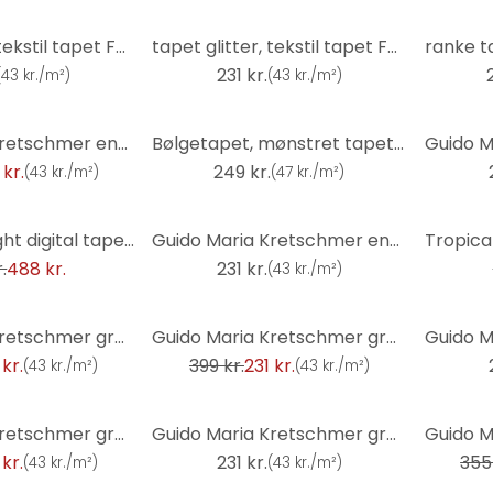
tapet glitter, tekstil tapet Fashion for Walls 4 af Guido Maria Kretschmer grå
tapet glitter, tekstil tapet Fashion for Walls 4 af Guido Maria Kretschmer sort
231 kr.
(
43 kr./m²
)
(
43 kr./m²
)
Guido Maria Kretschmer enhedstapet Echo & Soft Loom Fashion for Walls 5 lysebrun
Bølgetapet, mønstret tapet Fashion for Walls 4 af Guido Maria Kretschmer bronze
 kr.
249 kr.
(
43 kr./m²
)
(
47 kr./m²
)
-7%
Tropical Twilight digital tapet i 1,5 x 2,7 m Fashion for Walls 4 af Guido Maria Kretschmer
Guido Maria Kretschmer enhedstapet Echo & Soft Loom Fashion for Walls 5 beige
.
488 kr.
231 kr.
(
43 kr./m²
)
-42%
Guido Maria Kretschmer grafisk tapet Woven Whisper Fashion for Walls 5 brun
Guido Maria Kretschmer grafisk tapet Shift Fashion for Walls 5 silver
 kr.
399 kr.
231 kr.
(
43 kr./m²
)
(
43 kr./m²
)
-35%
Guido Maria Kretschmer grafisk tapet Concrete Illusion Fashion for Walls 5 beige
Guido Maria Kretschmer grafisk tapet Woven Whisper Fashion for Walls 5 okker
 kr.
231 kr.
355 
(
43 kr./m²
)
(
43 kr./m²
)