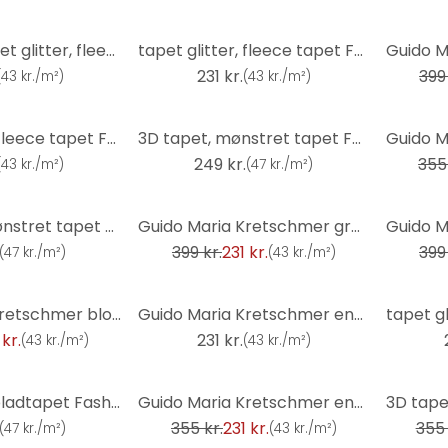
-42%
ensfarvet tapet glitter, fleecetapet Fashion for Walls 4 af Guido Maria Kretschmer cream
tapet glitter, fleece tapet Fashion for Walls 4 af Guido Maria Kretschmer sølv
231 kr.
399 
(
43 kr./m²
)
(
43 kr./m²
)
-35%
tapet glitter, fleece tapet Fashion for Walls 4 af Guido Maria Kretschmer grå
3D tapet, mønstret tapet Fashion for Walls 4 af Guido Maria Kretschmer bronze
249 kr.
355 
(
43 kr./m²
)
(
47 kr./m²
)
-42%
-42%
Bladtapet, mønstret tapet Fashion for Walls 4 af Guido Maria Kretschmer grå
Guido Maria Kretschmer grafisk tapet Twill Fashion for Walls 5 light taupe
399 kr.
231 kr.
399 
(
47 kr./m²
)
(
43 kr./m²
)
Guido Maria Kretschmer blomstermotiv tapet Floral Glow Fashion for Walls 5 sølv
Guido Maria Kretschmer enhedstapet Echo & Soft Loom Fashion for Walls 5 beige
 kr.
231 kr.
(
43 kr./m²
)
(
43 kr./m²
)
-35%
-30%
tyndt tapet, bladtapet Fashion for Walls 4 af Guido Maria Kretschmer sort
Guido Maria Kretschmer enhedstapet Echo & Soft Loom Fashion for Walls 5 taupe
355 kr.
231 kr.
355 
(
47 kr./m²
)
(
43 kr./m²
)