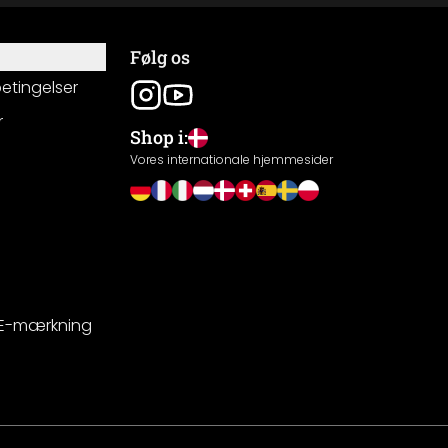
Følg os
betingelser
r
Shop i:
g
Vores internationale hjemmesider
CE-mærkning