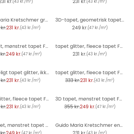
231 kr.
231 kr.
(
43 kr./m²
)
(
43 kr./m²
)
Guido Maria Kretschmer grafisk tapet Waves of Light Fashion for Walls 5 gold
3D-tapet, geometrisk tapet Fashion for Walls 4 af Guido Maria Kretschmer beige
kr.
231 kr.
249 kr.
(
43 kr./m²
)
(
47 kr./m²
)
3D tapet, mønstret tapet Fashion for Walls 4 af Guido Maria Kretschmer creme
tapet glitter, fleece tapet Fashion for Walls 4 af Guido Maria Kretschmer guld
kr.
249 kr.
231 kr.
(
47 kr./m²
)
(
43 kr./m²
)
-31%
Almindeligt tapet glitter, ikke-vævet tapet Fashion for Walls 4 af Guido Maria Kretschmer hvid
tapet glitter, fleece tapet Fashion for Walls 4 af Guido Maria Kretschmer lilla
kr.
231 kr.
333 kr.
231 kr.
(
43 kr./m²
)
(
43 kr./m²
)
-30%
tapet glitter, fleece tapet Fashion for Walls 4 af Guido Maria Kretschmer turkis
3D tapet, mønstret tapet Fashion for Walls 4 af Guido Maria Kretschmer lilla
kr.
231 kr.
355 kr.
249 kr.
(
43 kr./m²
)
(
47 kr./m²
)
Bladtapet, mønstret tapet Fashion for Walls 4 af Guido Maria Kretschmer grå
Guido Maria Kretschmer enhedstapet Echo & Soft Loom Fashion for Walls 5 creme
kr.
249 kr.
231 kr.
(
47 kr./m²
)
(
43 kr./m²
)