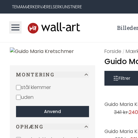
TEMA
MÆRKER
VÆRELSER
KUNSTNERE
Billede
Forside
Mærk
/
Guido Ma
MONTERING
Filtrer
stål klemmer
uden
-30%
Anvend
341 kr.
240
OPHÆNG
-42%