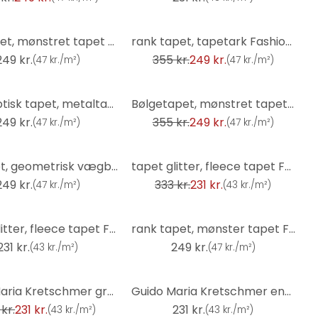
-30%
Bladtapet, mønstret tapet Fashion for Walls 4 af Guido Maria Kretschmer silver
rank tapet, tapetark Fashion for Walls 4 af Guido Maria Kretschmer creme
249 kr.
355 kr.
249 kr.
(
47 kr./m²
)
(
47 kr./m²
)
-30%
Metaloptisk tapet, metaltapet Fashion for Walls 4 af Guido Maria Kretschmer grå
Bølgetapet, mønstret tapet Fashion for Walls 4 af Guido Maria Kretschmer guld
249 kr.
355 kr.
249 kr.
(
47 kr./m²
)
(
47 kr./m²
)
-31%
3D tapet, geometrisk vægbeklædning Fashion for Walls 4 af Guido Maria Kretschmer grå
tapet glitter, fleece tapet Fashion for Walls 4 af Guido Maria Kretschmer grå
249 kr.
333 kr.
231 kr.
(
47 kr./m²
)
(
43 kr./m²
)
tapet glitter, fleece tapet Fashion for Walls 4 af Guido Maria Kretschmer sort
rank tapet, mønster tapet Fashion for Walls 4 af Guido Maria Kretschmer turkis
231 kr.
249 kr.
(
43 kr./m²
)
(
47 kr./m²
)
Guido Maria Kretschmer grafisk tapet Waves of Light Fashion for Walls 5 lysegrå
Guido Maria Kretschmer enhedstapet Echo & Soft Loom Fashion for Walls 5 taupe
kr.
231 kr.
231 kr.
(
43 kr./m²
)
(
43 kr./m²
)