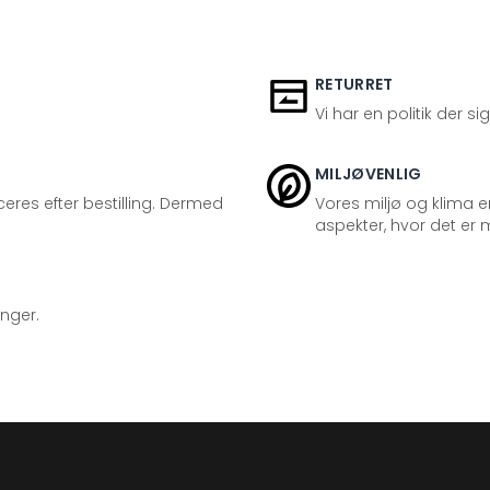
RETURRET
Vi har en politik der s
MILJØVENLIG
eres efter bestilling. Dermed
Vores miljø og klima er
aspekter, hvor det er m
inger.