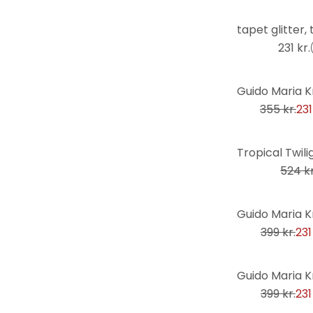
Naturen
Ordsprog
231 kr.
Palmer
-35%
Personligheder
355 kr.
231
Planter
Religion og kultur
-7%
Retro og vintage
524 kr
Romatik og kærlighed
Rum og stjerner
-42%
Shabby
399 kr.
231
Skov & træer
Skove og træer
-42%
Skylines
399 kr.
231
Søer & Have