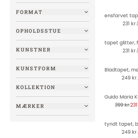
Historisk
FORMAT
Junglen
231 kr.
Køretøjer
OPHOLDSSTUE
Kunst
Landskaber
KUNSTNER
231 kr.
LGBTQIA+
KUNSTFORM
Mad og drikkevarer
249 kr.
Maritim
KOLLEKTION
Metal-look
-42%
Mode & beauty
399 kr.
231
MÆRKER
Mode og skønhed
Moderne
Mønstre
249 kr.
Musik