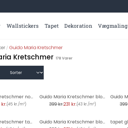
r
Wallstickers
Tapet
Dekoration
Vægmaling
er
Guido Maria Kretschmer
/
ria Kretschmer
178
Varer
-42%
-42%
Guido Maria Kretschmer non-woven tapet Fashion for Walls okker - luksus baggrundstapet
Guido Maria Kretschmer blomstermotiv tapet Floral Glow Fashion for Walls 5 beige
 kr.
399 kr.
231 kr.
399 
(
45 kr./m²
)
(
43 kr./m²
)
-42%
Guido Maria Kretschmer tapet med bladmotiv Yamato Fashion for Walls 5 brun
Guido Maria Kretschmer blomstermotiv tapet Floral Glow Fashion for Walls 5 brun