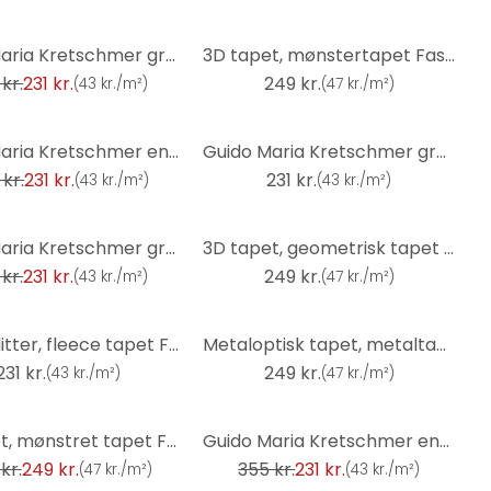
Guido Maria Kretschmer grafisk tapet Waves of Light Fashion for Walls 5 pink
3D tapet, mønstertapet Fashion for Walls 4 af Guido Maria Kretschmer grå
kr.
231 kr.
249 kr.
(
43 kr./m²
)
(
47 kr./m²
)
Guido Maria Kretschmer enhedstapet Echo & Soft Loom Fashion for Walls 5 brun
Guido Maria Kretschmer grafisk tapet Twill Fashion for Walls 5 gold
kr.
231 kr.
231 kr.
(
43 kr./m²
)
(
43 kr./m²
)
Guido Maria Kretschmer grafisk tapet Shift Fashion for Walls 5 sort
3D tapet, geometrisk tapet Fashion for Walls 4 af Guido Maria Kretschmer bronze
kr.
231 kr.
249 kr.
(
43 kr./m²
)
(
47 kr./m²
)
tapet glitter, fleece tapet Fashion for Walls 4 af Guido Maria Kretschmer grå
Metaloptisk tapet, metaltapet Fashion for Walls 4 af Guido Maria Kretschmer beige
231 kr.
249 kr.
(
43 kr./m²
)
(
47 kr./m²
)
-35%
3D tapet, mønstret tapet Fashion for Walls 4 af Guido Maria Kretschmer beige
Guido Maria Kretschmer enhedstapet Echo & Soft Loom Fashion for Walls 5 beige
kr.
249 kr.
355 kr.
231 kr.
(
47 kr./m²
)
(
43 kr./m²
)