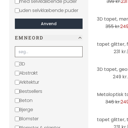
med selvklæbende puder
399 kr.
231
uden selvklæbende puder
-30%
Anvend
355 kr.
249
EMNEORD
231 kr.
3D
Abstrakt
249 kr.
Arkitektur
Bestsellers
-28%
Beton
346 kr.
249
Bjerge
Blomster
231 kr.
Blomster & planter