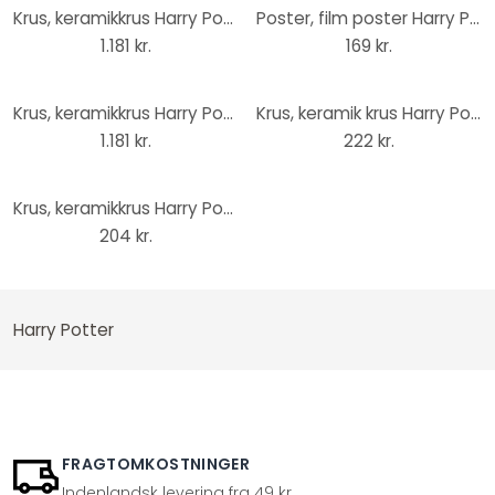
Krus, keramikkrus Harry Potter - Gryffindor
Poster, film poster Harry Potter - Hogwarts Legacy 61x91,5 cm
1.181 kr.
169 kr.
Krus, keramikkrus Harry Potter - Slytherin
Krus, keramik krus Harry Potter
1.181 kr.
222 kr.
Krus, keramikkrus Harry Potter - Gryffindor
204 kr.
Harry Potter
FRAGTOMKOSTNINGER
Indenlandsk levering fra 49 kr..