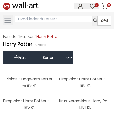
0
0
Varer i
Varer på øn
AI
Forside
Mærker
Harry Potter
/
/
Harry Potter
19
Varer
Filtrer
Plakat - Hogwarts Letter
Filmplakat Harry Potter - De Vises Sten, plakat (61 x 91,5 cm)
89 kr.
195 kr.
fra
Filmplakat Harry Potter - Diagonalstræde, plakat (91,5 x 61 cm)
Krus, keramikkrus Harry Potter - Deatheatre
195 kr.
1.181 kr.