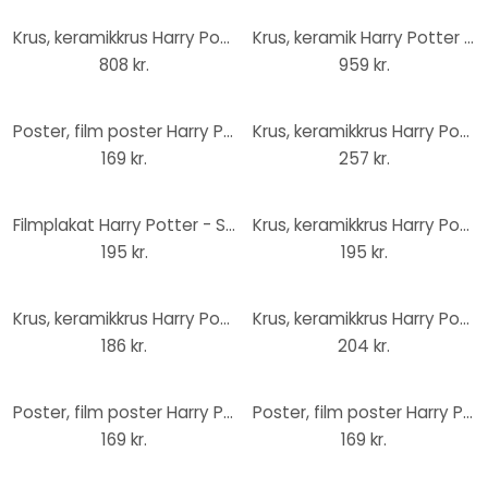
Krus, keramikkrus Harry Potter - Hufflepuff
Krus, keramik Harry Potter - Golden Snitch
808 kr.
959 kr.
Poster, film poster Harry Potter - The Wand 61x91,5 cm
Krus, keramikkrus Harry Potter - Patronus
169 kr.
257 kr.
Filmplakat Harry Potter - Sirius Black Wanted, plakat (61 x 91,5 cm)
Krus, keramikkrus Harry Potter - Expecto Patronum
195 kr.
195 kr.
Krus, keramikkrus Harry Potter - Polyjuice Potion
Krus, keramikkrus Harry Potter - De 4 huse
186 kr.
204 kr.
Poster, film poster Harry Potter - Quotes 61x91,5 cm
Poster, film poster Harry Potter - Map of the Drifter 61x91,5 cm
169 kr.
169 kr.