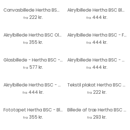
Canvasbillede Hertha BSC - Blå og hvid koreografi på det olympiske stadion
Akrylbillede Hertha BSC Blå Olympiske Stadion
222 kr.
444 kr.
fra
fra
Akrylbillede Hertha BSC Olympiske Stadion om natten
Akrylbillede Hertha BSC - Fuldt olympisk stadion om natten
355 kr.
444 kr.
fra
fra
Glasbillede - Hertha BSC - Blå og hvid koreografi på det olympiske stadion
Akrylbillede Hertha BSC - HaHoHe
577 kr.
444 kr.
fra
fra
Akrylbillede Hertha BSC - Blå og hvid koreografi på det olympiske stadion
Tekstil plakat Hertha BSC - HaHoHe
444 kr.
222 kr.
fra
fra
Fototapet Hertha BSC - Blå og hvid koreografi på det olympiske stadion – print på aluminium
Billede af træ Hertha BSC - Blå og hvid koreografi på det olympiske stadion
355 kr.
293 kr.
fra
fra