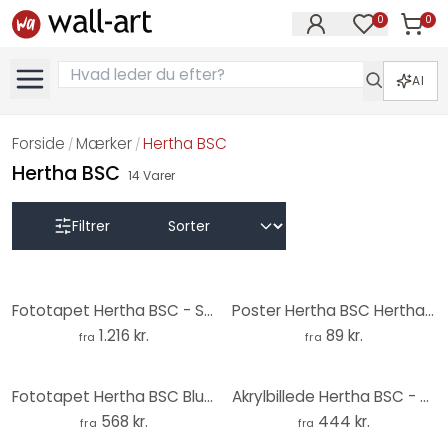
0
0
Varer i
Varer på øn
AI
Forside
Mærker
Hertha BSC
/
/
Hertha BSC
14
Varer
Filtrer
Fototapet Hertha BSC - Stadion efter dag
Poster Hertha BSC Hertha Choreo in der Ostkurve
1.216 kr.
89 kr.
fra
fra
Fototapet Hertha BSC Blue Olympic Stadium
Akrylbillede Hertha BSC - Hertha Choreo i Østkurven
568 kr.
444 kr.
fra
fra