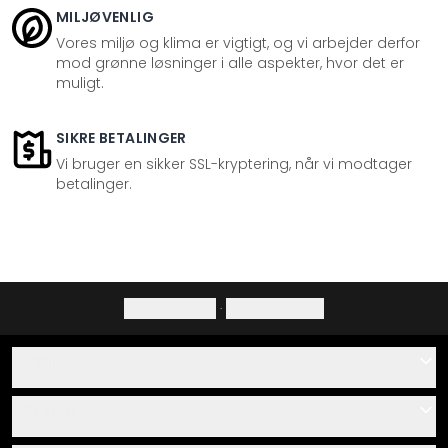
MILJØVENLIG
Vores miljø og klima er vigtigt, og vi arbejder derfor
mod grønne løsninger i alle aspekter, hvor det er
muligt.
SIKRE BETALINGER
Vi bruger en sikker SSL-kryptering, når vi modtager
betalinger.
Privatlivspolitik
·
Fortrydelsesret
Hjælp
Kontakt
Service
Om os