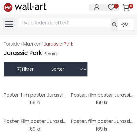
0
0
Varer i
Varer på øn
AI
Forside
Mærker
Jurassic Park
/
/
Jurassic Park
5
Varer
Filtrer
Poster, film poster Jurassic World 61x91,5 cm
Poster, film poster Jurassic Park - 30th Anniversary 61x91,5 cm
169 kr.
169 kr.
Poster, Film poster Jurassic World - Back Country 61x91,5 cm
Poster, film poster Jurassic World: Dominion 61x91,5 cm
169 kr.
169 kr.