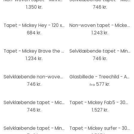
1.350 kr.
746 kr.
Tapet - Mickey Hey - 120 x 200 cm
Non-woven tapet - Mickey Offbeat - 200 x 250 cm
684 kr.
1.243 kr.
Tapet - Mickey Brave the Wave - 200 x 280 cm
Selvklæbende tapet - Minnie Chill - 125 x 125 cm
1.234 kr.
746 kr.
Selvklæbende non-woven tapet - Mickey Mouse up and away - 125 x 125 cm
Glasbillede - Treechild - Astronaut Mickey
746 kr.
577 kr.
fra
Selvklæbende tapet - Mickey Head Optimism - 125 x 125 cm
Tapet - Mickey Fab5 - 300 x 280 cm
746 kr.
1.527 kr.
Selvklæbende tapet - Minnie Head - 125 x 125 cm
Tapet - Mickey surfer - 300 x 280 cm