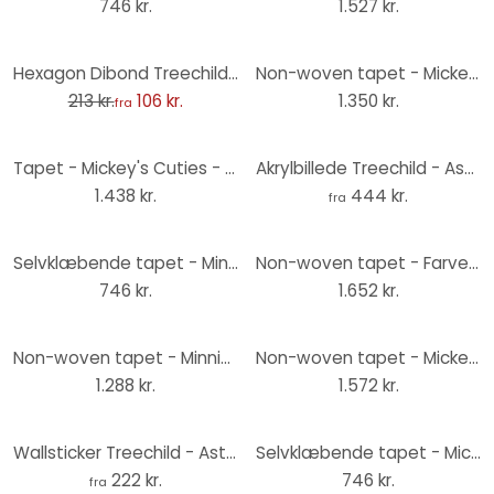
746 kr.
1.527 kr.
-50%
Hexagon Dibond Treechild - Astronaut Mickey
Non-woven tapet - Mickey bue - 250 x 280 cm
213 kr.
106 kr.
1.350 kr.
fra
Tapet - Mickey's Cuties - 300 x 250 cm
Akrylbillede Treechild - Astronaut Mickey
1.438 kr.
444 kr.
fra
Selvklæbende tapet - Minnie Terra - 125 x 125 cm
Non-woven tapet - Farverig Mickey - 400 x 250 cm
746 kr.
1.652 kr.
Non-woven tapet - Minnie Tropical - 200 x 280 cm
Non-woven tapet - Mickey og venner - 350 x 280 cm
1.288 kr.
1.572 kr.
Wallsticker Treechild - Astronaut Mickey
Selvklæbende tapet - Mickey Oh Boy - 125 x 125 cm
222 kr.
746 kr.
fra