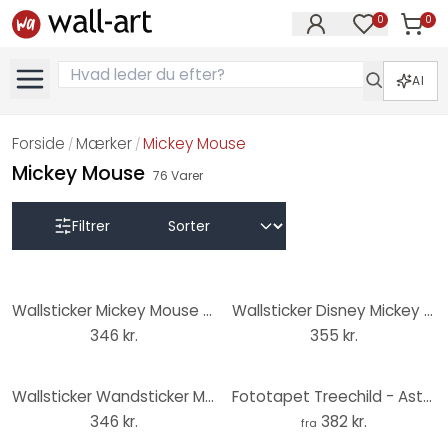
0
0
Varer i
Varer på øn
AI
Forside
Mærker
Mickey Mouse
/
/
Mickey Mouse
76
Varer
Filtrer
Wallsticker Mickey Mouse og venner
Wallsticker Disney Mickey Mouse - Maxi Sticker
346 kr.
355 kr.
Wallsticker Wandsticker Minnie Scream
Fototapet Treechild - Astronaut Mickey
346 kr.
382 kr.
fra