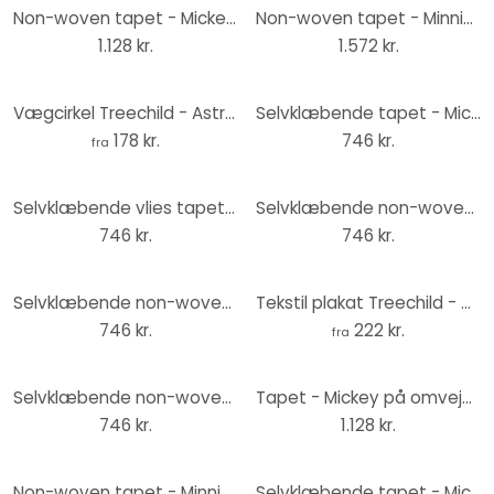
Non-woven tapet - Mickey Tone-On-Tone - 200 x 250 cm
Non-woven tapet - Minnie Soft Shapes - 350 x 280 cm
1.128 kr.
1.572 kr.
Vægcirkel Treechild - Astronaut Mickey – print på aluminium (Alu-Dibond)
Selvklæbende tapet - Mickey Head Wild Flowers - 125 x 125 cm
178 kr.
746 kr.
fra
Selvklæbende vlies tapet - Mickey Head Comic Cartoon - 125 x 125 cm
Selvklæbende non-woven tapet - Mickey Stipple Art - 125 x 125 cm
746 kr.
746 kr.
Selvklæbende non-woven tapet - Mickey Abstract - 125 x 125 cm
Tekstil plakat Treechild - Astronaut Mickey
746 kr.
222 kr.
fra
Selvklæbende non-woven tapet - Mickey Terra Bubbles - 125 x 125 cm
Tapet - Mickey på omveje - 200 x 250 cm
746 kr.
1.128 kr.
Non-woven tapet - Minnie Creative Aesthetics - 250 x 280 cm
Selvklæbende tapet - Mickey Head Illustration - 125 x 125 cm