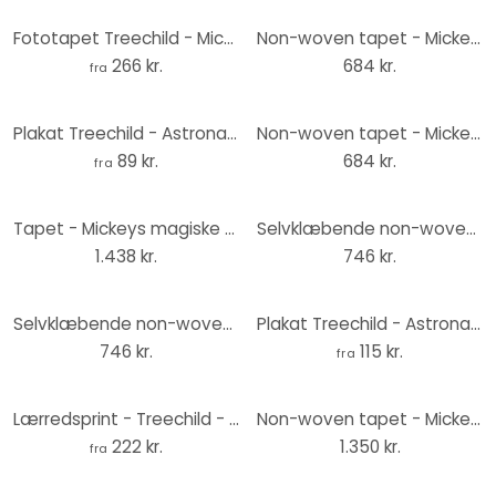
Fototapet Treechild - Mickey som astronaut i retrostil - Rund - vliesetapet/selvklæbende non-woven t
Non-woven tapet - Mickey Billboard - 120 x 200 cm
266 kr.
684 kr.
fra
Plakat Treechild - Astronaut Mickey
Non-woven tapet - Mickey Chalkboard - 120 x 200 cm
89 kr.
684 kr.
fra
Tapet - Mickeys magiske regnbue - 300 x 250 cm
Selvklæbende non-woven tapet - Mickey Head Knotted - 125 x 125 cm
1.438 kr.
746 kr.
Selvklæbende non-woven tapet - Mickey Head Billboard - 125 x 125 cm
Plakat Treechild - Astronaut Mickey
746 kr.
115 kr.
fra
Lærredsprint - Treechild - Astronaut Mickey
Non-woven tapet - Mickey stregtegning - 250 x 280 cm
222 kr.
1.350 kr.
fra