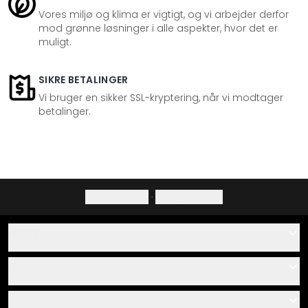
Vores miljø og klima er vigtigt, og vi arbejder derfor
mod grønne løsninger i alle aspekter, hvor det er
muligt.
SIKRE BETALINGER
Vi bruger en sikker SSL-kryptering, når vi modtager
betalinger.
Privatlivspolitik
·
Fortrydelsesret
Hjælp
Kontakt
Service
Om os
Gavekort
Information